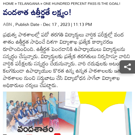
HOME
»
TELANGANA
»
ONE HUNDRED PERCENT PASS IS THE GOAL!
వందశాత ఉత్తీర్ణతే లక్ష్యం!
ABN
, Publish Date - Dec 17 , 2023 | 11:13 PM
ప్రభుత్వ పాఠశాలల్లో పదో తరగతి విద్యార్థులు వార్షిక పరీక్షల్లో వంద
శాతం ఉత్తీర్ణత సాధించే దిశగా విద్యాశాఖ ప్రత్యేక కార్యాచరణ
రూపొందించింది. ఉత్తీర్ణత పెంచడానికి ఉపాధ్యాయులు విద్యార్థులను
సన్నద్ధం చేస్తున్నారు. విద్యార్థులకు ప్రత్యేక తరగతులు నిర్వహిస్తూ వారిని
వార్షిక పరీక్షలకు సన్నద్ధం చేయనున్నారు. వారి చదువులకు ఆటంకం
కలగకుండా ఉపాధ్యాయుల కొరత ఉన్న ఉన్నత పాఠశాలలకు ఇతర
పాఠశాలల నుంచి సర్దుబాటు చేసి విద్యాబోధన సాగేలా విద్యాశాఖ
అధికారులు చర్యలు చేపట్టారు.