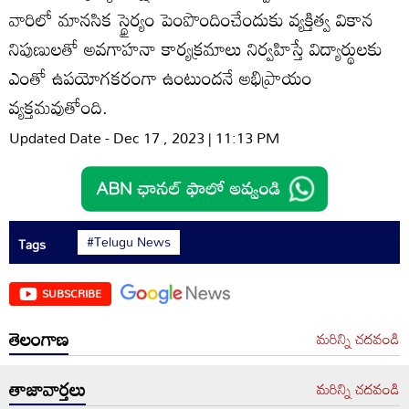
వారిలో మానసిక స్థైర్యం పెంపొందించేందుకు వ్యక్తిత్వ వికాన
నిపుణులతో అవగాహనా కార్యక్రమాలు నిర్వహిస్తే విద్యార్థులకు
ఎంతో ఉపయోగకరంగా ఉంటుందనే అభిప్రాయం
వ్యక్తమవుతోంది.
Updated Date - Dec 17 , 2023 | 11:13 PM
#Telugu News
Tags
SUBSCRIBE
తెలంగాణ
మరిన్ని చదవండి
తాజావార్తలు
మరిన్ని చదవండి