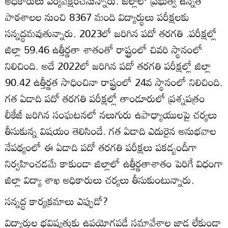
అధికారులు పర్యవేక్షించనున్నారు. జిల్లాలో ప్రభుత్వ ఉన్నత
పాఠశాలల నుంచి 8367 మంది విద్యార్థులు పరీక్షలకు
సన్నద్ధమవుతున్నారు. 2023లో జరిగిన పదో తరగతి .పరీక్షల్లో
జిల్లా 59.46 ఉత్తీర్ణతా శాతంతో రాష్ట్రంలో చివరి స్థానంలో
నిలిచింది. అదే 2022లో జరిగిన పదో తరగతి పరీక్షల్లో జిల్లా
90.42 ఉత్తీర్ణత సాధించినా రాష్ట్రంలో 24వ స్థానంలో నిలిచింది.
గత ఏడాది పదో తరగతి పరీక్షల్లో తాండూరులో ప్రశ్నపత్రం
లీకేజీ జరిగిన సంఘటనలో నలుగురు ఉపాధ్యాయులపై చర్యలు
తీసుకున్న విషయం తెలిసిందే. గత ఏడాది ఎదురైన అనుభవాల
నేపథ్యంలో ఈ ఏడాది పదో తరగతి పరీక్షలు పకడ్బందీగా
నిర్వహించడమే కాకుండా జిల్లాలో ఉత్తీర్ణతాశాతం పెరిగే విధంగా
జిల్లా విద్యా శాఖ అధికారులు చర్యలు తీసుకుంటున్నారు.
సన్నద్ధ కార్యక్రమాలు ఎప్పుడో?
విద్యార్థుల భవిష్యత్తుకు ఉపయోగపడే సమావేశాల జాడ లేకుండా