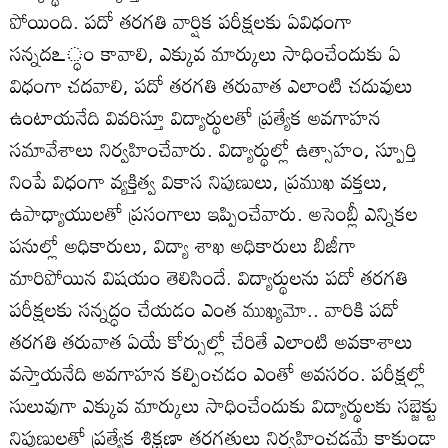
పోయింది. పదో తరగతి వార్షిక పరీక్షలకు ఏవిధంగా
సన్నదఽ్ధం కావాలి, ఎక్కువ మార్కులు సాధించేందుకు ఏ
విధంగా చదవాలి, పదో తరగతి తరువాత ఎలాంటి చదువులు
ఉంటాయనేది వివరిస్తూ విద్యార్థులతో ప్రత్యేక అవగాహన
సమావేశాలు నిర్వహించేవారు. విద్యార్థుల్లో ఉత్సాహం, స్పూర్తి
నింపే విధంగా వ్యక్తిత్వ వికాస నిపుణులు, ప్రముఖ వక్తలు,
ఉపాధ్యాయులతో ప్రసంగాలు ఇప్పించేవారు. అసెంబ్లీ ఎన్నికల
పనుల్లో అధికారులు, విద్యా శాఖ అధికారులు బిజీగా
మారిపోయిన విషయం తెలిసిందే. విద్యార్థులను పదో తరగతి
పరీక్షలకు సన్నద్ధం చేయడం ఎంత ముఖ్యమో.. వారికి పదో
తరగతి తరువాత ఏయే కోర్సుల్లో చేరితే ఎలాంటి అవకాశాలు
వస్తాయనేది అవగాహన కల్పించడం ఎంతో అవసరం. పరీక్షల్లో
సులువుగా ఎక్కువ మార్కులు సాధించేందుకు విద్యార్థులకు సబ్జెక్టు
నిపుణులతో ప్రత్యేక శిక్షణా తరగతులు నిర్వహించడమే కాకుండా