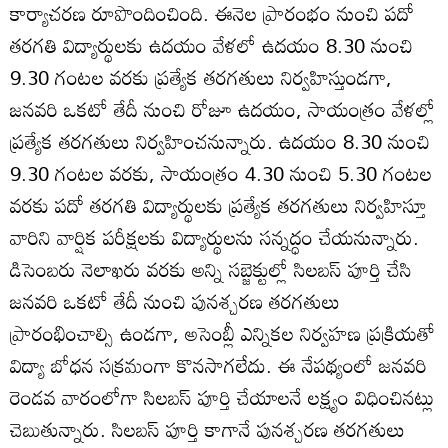
కార్యాచరణ రూపొందించింది. ఈనెల ప్రారంభం నుంచి పదో
తరగతి విద్యార్థులకు ఉదయం వేళలో ఉదయం 8.30 నుంచి
9.30 గంటల వరకు ప్రత్యేక తరగతులు నిర్వహిస్తుండగా,
జనవరి ఒకటో తేదీ నుంచి రోజూ ఉదయం, సాయంత్రం వేళల్లో
ప్రత్యేక తరగతులు నిర్వహించనున్నారు. ఉదయం 8.30 నుంచి
9.30 గంటల వరకు, సాయంత్రం 4.30 నుంచి 5.30 గంటల
వరకు పదో తరగతి విద్యార్థులకు ప్రత్యేక తరగతులు నిర్వహిస్తూ
వారిని వార్షిక పరీక్షలకు విద్యార్థులను సన్నద్ధం చేయనున్నారు.
డిసెంబరు నెలాఖరు వరకు అన్ని సబ్జెక్టుల్లో సిలబస్‌ పూర్తి చేసి
జనవరి ఒకటో తేదీ నుంచి పునశ్చరణ తరగతులు
ప్రారంభించాల్సి ఉండగా, అసెంబ్లీ ఎన్నికల నిర్వహణ ప్రక్రియతో
విద్యా బోధన సక్రమంగా కొనసాగలేదు. ఈ నేపథ్యంలో జనవరి
రెండవ వారంలోగా సిలబస్‌ పూర్తి చేయాలనే లక్ష్యం విధించినట్లు
చెబుతున్నారు. సిలబస్‌ పూర్తి కాగానే పునశ్చరణ తరగతులు