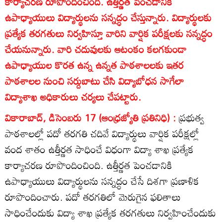
కార్యాచరణ రూపొందించింది. ఉత్తీర్ణత పెంచడానికి
ఉపాధ్యాయులు విద్యార్థులను సన్నద్ధం చేస్తున్నారు. విద్యార్థులకు
ప్రత్యేక తరగతులు నిర్వహిస్తూ వారిని వార్షిక పరీక్షలకు సన్నద్ధం
చేయనున్నారు. వారి చదువులకు ఆటంకం కలగకుండా
ఉపాధ్యాయుల కొరత ఉన్న ఉన్నత పాఠశాలలకు ఇతర
పాఠశాలల నుంచి సర్దుబాటు చేసి విద్యాబోధన సాగేలా
విద్యాశాఖ అధికారులు చర్యలు చేపట్టారు.
వికారాబాద్‌, డిసెంబరు 17 (ఆంధ్రజ్యోతి ప్రతినిధి) :
ప్రభుత్వ
పాఠశాలల్లో పదో తరగతి చదివే విద్యార్థులు వార్షిక పరీక్షల్లో
వంద శాతం ఉత్తీర్ణత సాధించే విధంగా విద్యా శాఖ ప్రత్యేక
కార్యాచరణ రూపొందించింది. ఉత్తీర్ణత పెంచడానికి
ఉపాధ్యాయులు విద్యార్థులను సన్నద్ధం చేసే దిశగా ప్రణాళిక
రూపొందించారు. పదో తరగతిలో మెరుగైన ఫలితాలు
సాధించేందుకు విద్యా శాఖ ప్రత్యేక తరగతులు నిర్వహించేందుకు