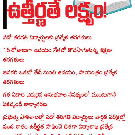
పదో తరగతి విద్యార్థులకు ప్రత్యేక తరగతులు
15 రోజులుగా ఉదయం వేళలో కొనసాగుతున్న శిక్షణా
తరగతులు
జనవరి ఒకటో తేదీ నుంచి ఉదయం, సాయంత్రం ప్రత్యేక
తరగతులు
గత ఏడాది ఎదురైన అనుభవాల నేపథ్యంలో ముందుగానే
పకడ్బందీ కార్యాచరణ
ప్రభుత్వ పాఠశాలల్లో పదో తరగతి విద్యార్థులు వార్షిక పరీక్షల్లో
వంద శాతం ఉత్తీర్ణత సాధించే దిశగా విద్యాశాఖ ప్రత్యేక