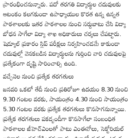
ప్రారంభించనున్నారు. పదో తరగతి విద్యార్థుల చదువులకు
ఆటంకం కలగకుండా ఉపాధ్యాయుల కొరత ఉన్న ఉన్నత
పాఠశాలలకు ఇతర పాఠశాలల నుంచి సర్దుబాటు చేసి విద్యా
బోధన సాగేలా విద్యా శాఖ అధికారులు చర్యలు చేపట్టారు.
షెడ్యూల్‌ ప్రకారం స్లిప్‌ పరీక్షలు నిర్వహించడమే కాకుండా
చదువుల్లో వెనకబడిన విద్యార్థులను గుర్తించి వారి చదువులపై
ప్రత్యేకంగా దృష్టి సారించాల్సి ఉంది.
వచ్చేనెల నుంచి ప్రత్యేక తరగతులు
జనవరి ఒకటో తేదీ నుంచి ప్రతిరోజూ ఉదయం 8.30 నుంచి
9.30 గంటల వరకు, సాయంత్రం 4.30 నుంచి సాయంత్రం
5.30 గంటల వరకు ప్రత్యేక తరగతులు కొనసాగనున్నాయి.
ప్రత్యేక తరగతులు పకడ్బందీగా కొనసాగేలా సంబంధిత
పాఠశాలల జీహెచ్‌ఎంలతో పాటు ఎంఈవోలు, సెక్టోరియల్‌