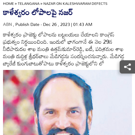
HOME
»
TELANGANA
»
NAZAR ON KALESHWARAM DEFECTS
కాళేశ్వరం లోపాలపై నజర్‌
ABN
, Publish Date - Dec 26 , 2023 | 01:43 AM
కాళేశ్వరం ప్రాజెక్టు లోపాలను బట్టబయలు చేయాలని కాంగ్రెస్‌
ప్రభుత్వం నిర్ణయించింది. ఇందులో భాగంగానే ఈ నెల 29న
నీటిపారుదల శాఖ మంత్రి ఉత్తమ్‌కుమార్‌రెడ్డి, ఐటీ, పరిశ్రమల శాఖ
మంత్రి దుద్దిళ్ల శ్రీధర్‌బాబు మేడిగడ్డను సందర్శించనున్నారు. మేడిగడ్డ
బ్యారేజీ కుంగుబాటుతోపాటు కాళేశ్వరం ప్రాజెక్టులోని లో