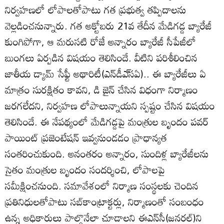
నిర్వహణలో లోపాలతోపాటు గత ప్రభుత్వ తప్పిదాలను
వెల్లడించనున్నారు. గత అక్టోబరు 21వ తేదీన మేడిగడ్డ బ్యారేజీ
కుంగిపోగా, ఆ మరుసటి రోజే అన్నారం బ్యారేజీ సీపేజీలో
బుంగలు ఏర్పడిన విషయం తెలిసిందే. వీటిని పరిశీలించిన
జాతీయ డ్యామ్‌ సేఫ్టీ అథారిటీ(ఎన్‌డీఎ్‌సఏ).. ఈ బ్యారేజీలు ఏ
మాత్రం సురక్షితం కావని, డి జైన్‌ చేసిన విధంగా నిర్మాణం
జరగలేదని, నిర్వహణ లోపాలున్నాయని స్పష్టం చేసిన విషయం
తెలిసిందే. ఈ నేపథ్యంలో మేడిగడ్డపై మంత్రుల బృందం పవర్‌
పాయింట్‌ ప్రజెంటేషన్‌ ఇవ్వనుండడం ప్రాధాన్యత
సంతరించుకుంది. అనంతరం అన్నారం, సుందిళ్ల బ్యారేజీలను
సైతం మంత్రుల బృందం సందర్శించి, లోపాలపై
సమీక్షించనుంది. సమావేశంలో నిర్మాణ సంస్థలకు చెందిన
ప్రతినిధులతోపాటు సబ్‌కాంట్రాక్టర్లు, నిర్మాణంతో సంబంధం
ఉన్న అధికారులు పాల్గొనేలా చూడాలని ఈఎన్‌సీ(జనరల్‌)ని