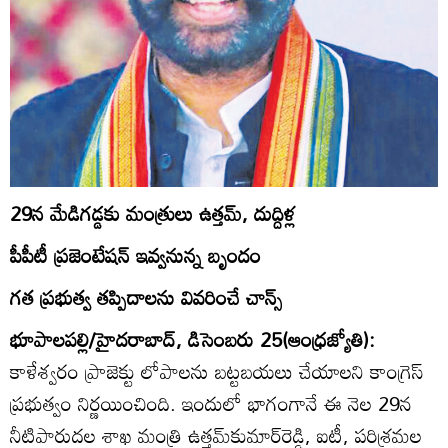
29న మేడిగడ్డకు మంత్రులు ఉత్తమ్‌, దుద్దిళ్ల
పీపీటీ ప్రజెంటేషన్‌ ఇవ్వనున్న బృందం
గత ప్రభుత్వ తప్పిదాలను వివరించే చాన్స్‌
భూపాలపల్లి/హైదరాబాద్‌, డిసెంబరు 25(ఆంధ్రజ్యోతి):
కాళేశ్వరం ప్రాజెక్టు లోపాలను బట్టబయలు చేయాలని కాంగ్రెస్‌
ప్రభుత్వం నిర్ణయించింది. ఇందులో భాగంగానే ఈ నెల 29న
నీటిపారుదల శాఖ మంత్రి ఉత్తమ్‌కుమార్‌రెడ్డి, ఐటీ, పరిశ్రమల