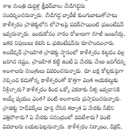
శాఖ మంత్రి దుద్దిళ్ల శ్రీధర్‌బాబు మేడిగడ్డను
సందర్శించనున్నారు. మేడిగడ్డ బ్యారేజీ కుంగుబాటుతోపాటు
కాళేశ్వరం ప్రాజెక్టులోని లోపాలపై పవర్‌పాయింట్‌ ప్రజంటేషన్‌
ఇవ్వనున్నారు. ఇందుకోసం వారం రోజులుగా మాజీ ఇంజనీర్లు,
ఇతర నిపుణులు కలిసి ఓ ప్రజెంటేషన్‌ను రూపొందించారు.
అంబేడ్కర్‌ ప్రాణహిత ప్రాజెక్టు స్థానంలో కాళేశ్వరం కట్టడం వల్ల
జరిగిన నష్టం, ప్రాణహిత కట్టి ఉంటే ఏ మేరకు మేలు జరిగేదన్న
అంశాలను మంత్రులు వివరించనున్నారు. రూ.లక్ష కోట్లకుపైగా
వెచ్చించి కడుతోన్న కాళేశ్వరంతో కొత్తగా ఎంత ఆయకట్టుకు
నీళ్లిచ్చారు? కాళేశ్వరం కింద ఒక్కో ఎకరాకు నీళ్లు ఇవ్వడానికి
అయ్యే వ్యయం ఎంత? వంటి అంశాలను ప్రస్తావించనున్నారు.
ప్రాజెక్టు హెడ్‌వర్క్‌లు పూర్తి చేసిన తర్వాత ఏ మేరకు నీటిని
ఎత్తిపోశారు? ఏ మేరకు సముద్రంలో వదిలేశారు? వంటి
వివరాలను బయటపెట్టనున్నారు. కాళేశ్వరం నిర్మాణం, డిజైన్‌,