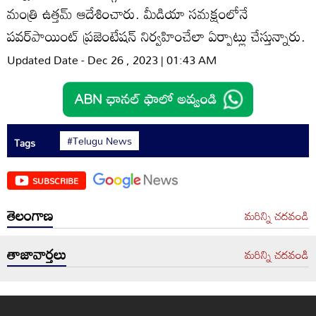
మంత్రి ఉత్తమ్‌ ఆదేశించారు. మీడియా సమక్షంలోనే
పవర్‌పాయింట్‌ ప్రజెంటేషన్‌ నిర్వహించేలా ఏర్పాట్లు చేస్తున్నారు.
Updated Date - Dec 26 , 2023 | 01:43 AM
#Telugu News
Tags
SUBSCRIBE
తెలంగాణ
మరిన్ని చదవండి
తాజావార్తలు
మరిన్ని చదవండి