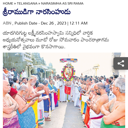
HOME
»
TELANGANA
»
NARASIMHA AS SRI RAMA
శ్రీరాముడిగా నారసింహుడు
ABN
, Publish Date - Dec 26 , 2023 | 12:11 AM
యాదగిరిగుట్ట లక్ష్మీనరసింహస్వామి సన్నిధిలో వార్షిక
అధ్యయనోత్సవాలు మూడో రోజు సోమవారం పాంచరాత్రాగమ
శాస్త్రరీతిలో వైభవంగా కొనసాగాయి.