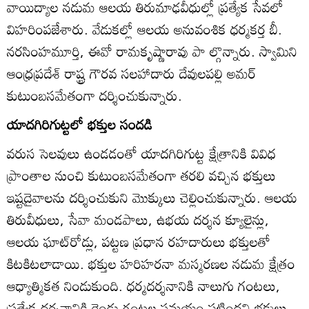
వాయిద్యాల నడుమ ఆలయ తిరుమాఢవీధుల్లో ప్రత్యేక సేవలో
విహరింపజేశారు. వేడుకల్లో ఆలయ అనువంశిక ధర్మకర్త బీ.
నరసింహమూర్తి, ఈవో రామకృష్ణారావు పా ల్గొన్నారు. స్వామిని
ఆంధ్రప్రదేశ్‌ రాష్ట్ర గౌరవ సలహాదారు దేవులపల్లి అమర్‌
కుటుంబసమేతంగా దర్శించుకున్నారు.
యాదగిరిగుట్టలో భక్తుల సందడి
వరుస సెలవులు ఉండడంతో యాదగిరిగుట్ట క్షేత్రానికి వివిధ
ప్రాంతాల నుంచి కుటుంబసమేతంగా తరలి వచ్చిన భక్తులు
ఇష్టదైవాలను దర్శించుకుని మొక్కులు చెల్లించుకున్నారు. ఆలయ
తిరువీధులు, సేవా మండపాలు, ఉభయ దర్శన క్యూలైన్లు,
ఆలయ ఘాట్‌రోడ్లు, పట్టణ ప్రధాన రహదారులు భక్తులతో
కిటకిటలాడాయి. భక్తుల హరిహరనా మస్మరణల నడుమ క్షేత్రం
ఆధ్యాత్మికత నిండుకుంది. ధర్మదర్శనానికి నాలుగు గంటలు,
ప్రత్యేక దర్శనానికి రెండు గంటల సమయం పట్టిందని భక్తులు