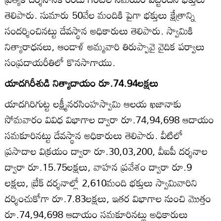
తెలిపారు. సుమారు 50వేల మందికి పైగా భక్తులు క్షేత్రాన్ని
సందర్శించినట్టు దేవస్థాన అధికారులు తెలిపారు. స్వామికి
నిత్యారాధనలు, ఆండాళ్‌ అమ్మవారి తిరుప్పావై వైదిక పర్వాలు
సంప్రదాయరీతిలో కొనసాగాయు.
యాదగిరీశుడి నిత్యాదాయం రూ.74.94లక్షలు
యాదగిరిగుట్ట లక్ష్మీనరసింహస్వామి ఆలయ ఖజానాకు
సోమవారం వివిధ విభాగాల ద్వారా రూ.74,94,698 ఆదాయం
సమకూరినట్టు దేవస్థాన అధికారులు తెలిపారు. వీటిలో
ప్రసాదాల విక్రయం ద్వారా రూ.30,03,200, వీఐపీ దర్శనాల
ద్వారా రూ.15.75లక్షలు, వాహన ప్రవేశం ద్వారా రూ.9
లక్షలు, బ్రేక్‌ దర్శనాల్లో 2,610మంది భక్తులు స్వామివారిని
దర్శించుకోగా రూ.7.83లక్షలు, ఇతర విభాగాల నుంచి మొత్తం
రూ.74,94,698 ఆదాయం సమకూరినట్లు అధికారులు