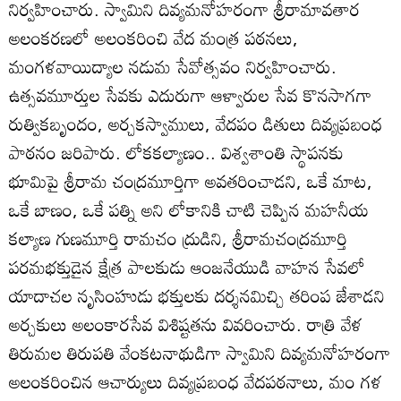
నిర్వహించారు. స్వామిని దివ్యమనోహరంగా శ్రీరామావతార
అలంకరణలో అలంకరించి వేద మంత్ర పఠనలు,
మంగళవాయిద్యాల నడుమ సేవోత్సవం నిర్వహించారు.
ఉత్సవమూర్తుల సేవకు ఎదురుగా ఆళ్వారుల సేవ కొనసాగగా
రుత్వికబృందం, అర్చకస్వాములు, వేదపం డితులు దివ్యప్రబంధ
పాఠనం జరిపారు. లోకకల్యాణం.. విశ్వశాంతి స్థాపనకు
భూమిపై శ్రీరామ చంద్రమూర్తిగా అవతరించాడని, ఒకే మాట,
ఒకే బాణం, ఒకే పత్ని అని లోకానికి చాటి చెప్పిన మహనీయ
కల్యాణ గుణమూర్తి రామచం ద్రుడిని, శ్రీరామచంద్రమూర్తి
పరమభక్తుడైన క్షేత్ర పాలకుడు ఆంజనేయుడి వాహన సేవలో
యాదాచల నృసింహుడు భక్తులకు దర్శనమిచ్చి తరింప జేశాడని
అర్చకులు అలంకారసేవ విశిష్టతను వివరించారు. రాత్రి వేళ
తిరుమల తిరుపతి వేంకటనాథుడిగా స్వామిని దివ్యమనోహరంగా
అలంకరించిన ఆచార్యులు దివ్యప్రబంధ వేదపఠనాలు, మం గళ