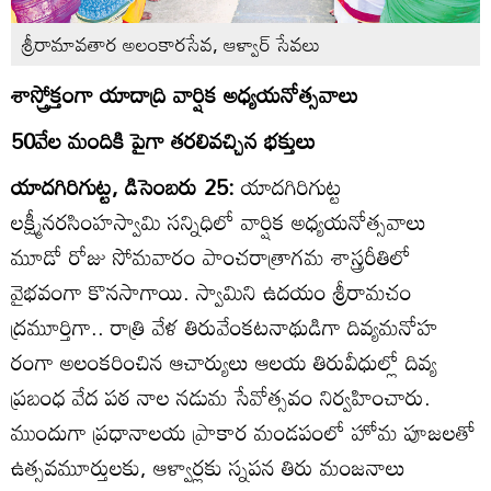
శ్రీరామావతార అలంకారసేవ, ఆళ్వార్‌ సేవలు
శాస్త్రోక్తంగా యాదాద్రి వార్షిక అధ్యయనోత్సవాలు
50వేల మందికి పైగా తరలివచ్చిన భక్తులు
యాదగిరిగుట్ట, డిసెంబరు 25:
యాదగిరిగుట్ట
లక్ష్మీనరసింహస్వామి సన్నిధిలో వార్షిక అధ్యయనోత్సవాలు
మూడో రోజు సోమవారం పాంచరాత్రాగమ శాస్త్రరీతిలో
వైభవంగా కొనసాగాయి. స్వామిని ఉదయం శ్రీరామచం
ద్రమూర్తిగా.. రాత్రి వేళ తిరువేంకటనాథుడిగా దివ్యమనోహ
రంగా అలంకరించిన ఆచార్యులు ఆలయ తిరువీధుల్లో దివ్య
ప్రబంధ వేద పఠ నాల నడుమ సేవోత్సవం నిర్వహించారు.
ముందుగా ప్రధానాలయ ప్రాకార మండపంలో హోమ పూజలతో
ఉత్సవమూర్తులకు, ఆళ్వార్లకు స్నపన తిరు మంజనాలు