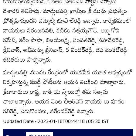
కోరుకుంటున్నందున కే సీఆర్‌ బీఆర్‌ఎస్‌ పార్టీని ఏర్పాటు
చేశారని తెలిపారు. మాడ్గులపల్లి: గ్రామీణ క్రీ డలను ప్రభుత్వం
ప్రోత్సహిస్తుందని ఎమ్మెల్యే భూపాల్‌రెడ్డి అన్నారు. కార్యక్రమంలో
నాయకులు నిరంజనవలి, కటికం సత్తయ్యగౌడ్‌, అబ్బగోని
రమేష్‌, కరీం పాషా, విజయలక్ష్మి, సంపతరెడ్డి, సహదేవరెడ్డి,
శ్రీనివాస్‌, అభిమన్యు శ్రీనివాస్‌, ర వీందర్‌రెడ్డి, దేప వెంకట్‌రెడ్డి
తదితరులు పాల్గొన్నారు.
మాడ్గులపల్లి: మండల కేంద్రంలో యువసేన యూత ఆధ్వర్యంలో
నిర్వహిస్తున్న కబడ్డీ పోటీలను ఆయన తిలకించి మాట్లాడారు.
క్రీడాకారులు రాష్ట్ర, జాతీ య స్థాయిల్లో తమ సత్తాను
చాటాలన్నారు. ఆయన వెంట బీఆర్‌ఎస్‌ నాయకు లు పూనం
రవిరెడ్డి, ఏడుకొండలు, నరేందర్‌రెడ్డి ఉన్నారు.
Updated Date - 2023-01-18T00:44:18+05:30 IST
#Nalgonda