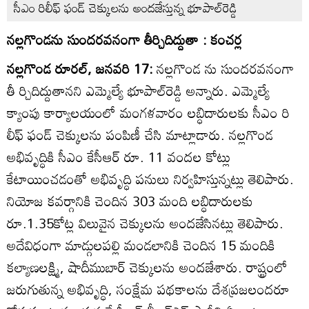
సీఎం రిలీఫ్‌ ఫండ్‌ చెక్కులను అందజేస్తున్న భూపాల్‌రెడ్డి
నల్లగొండను సుందరవనంగా తీర్చిదిద్దుతా : కంచర్ల
నల్లగొండ రూరల్‌, జనవరి 17:
నల్లగొండ ను సుందరవనంగా
తీ ర్చిదిద్దుతానని ఎమ్మెల్యే భూపాల్‌రెడ్డి అన్నారు. ఎమ్మెల్యే
క్యాంపు కార్యాలయంలో మంగళవారం లబ్ధిదారులకు సీఎం రి
లీఫ్‌ ఫండ్‌ చెక్కులను పంపిణీ చేసి మాట్లాడారు. నల్లగొండ
అభివృద్ధికి సీఎం కేసీఆర్‌ రూ. 11 వందల కోట్లు
కేటాయించడంతో అభివృద్ధి పనులు నిర్వహిస్తున్నట్లు తెలిపారు.
నియోజ కవర్గానికి చెందిన 303 మంది లబ్ధిదారులకు
రూ.1.35కోట్ల విలువైన చెక్కులను అందజేసినట్లు తెలిపారు.
అదేవిధంగా మాడ్గులపల్లి మండలానికి చెందిన 15 మందికి
కల్యాణలక్ష్మి, షాదీముబార్‌ చెక్కులను అందజేశారు. రాష్ట్రంలో
జరుగుతున్న అభివృద్ధి, సంక్షేమ పథకాలను దేశప్రజలందరూ