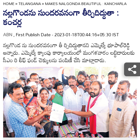
HOME
»
TELANGANA
»
MAKES NALGONDA BEAUTIFUL : KANCHARLA
నల్లగొండను సుందరవనంగా తీర్చిదిద్దుతా :
కంచర్ల
ABN
, First Publish Date - 2023-01-18T00:44:16+05:30 IST
నల్లగొండ ను సుందరవనంగా తీ ర్చిదిద్దుతానని ఎమ్మెల్యే భూపాల్‌రెడ్డి
అన్నారు. ఎమ్మెల్యే క్యాంపు కార్యాలయంలో మంగళవారం లబ్ధిదారులకు
సీఎం రి లీఫ్‌ ఫండ్‌ చెక్కులను పంపిణీ చేసి మాట్లాడారు.