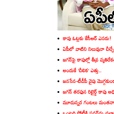
కాపు ఓట్లకు కేసీఆర్‌ ఎసరు!
ఏపీలో వాటిని నిలువునా చీల్చ
జగన్‌పై కాపుల్లో తీవ్ర వ్యతిరే
అందుకే ‘చీలిక’ ఎత్తు..
జనసేన-టీడీపీ వైపు మొగ్గకుండ
జగన్‌ తరఫున రిటైర్డ్‌ కాపు అ
మూడున్నర గంటలు మంతనా
ఒంటరి పోటీకి పవన్‌ను ప్ర