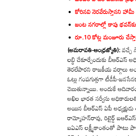
కోరినవి నెరవేరుస్తానని హామీ
జంట నగరాల్లో కాపు భవన్‌క
రూ.10 కోట్ల మంజూరు చేస్తానన
(అమరావతి-ఆంధ్రజ్యోతి):
వచ్చే స
లబ్ధి చేకూర్చేందుకు బీఆర్‌ఎస్‌ అ
తెరలేపారని రాజకీయ వర్గాలు అం
ఓట్లు గంపగుత్తగా టీడీపీ-జనసేనక
చెబుతున్నాయి. అందుకే ఆదివారం
అఖిల భారత సర్వీసు అధికారులత
అయిన బీఆర్‌ఎస్‌ ఏపీ అధ్యక్షుడ
రామ్మోహన్‌రావు, రిటైర్డ్‌ ఐఆర్‌
ఐఏఎస్‌ లక్ష్మీకాంతంతో పాటు పారిశ