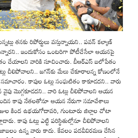
నట్లు తనకు రిపోర్టులు వస్తున్నాయని.. పవన్‌ కల్యాణ్‌
న్నారని.. ఇందుకోసం ఒంటరిగా పోటీచేసేలా ఆయనపై
వితం చేయాలని వారికి సూచించారు. బీఆర్‌ఎస్‌ బలోపేతం
్లు చీలిపోవాలని.. జగన్‌కు మేలు చేకూరాలన్న కోణంలోనే
య సమాచారం. కాపుల ఓట్లు సంఘటితం కాకూడదని.. వారు
నసేన వైపు మొగ్గకూడదని.. వారి ఓట్లు చీలిపోవాలని ఆయన
్రకు చెందిన కాపు నేతలతోనూ ఆయన నేరుగా సమావేశాలు
డ్రోజుల కింద ఉభయగోదావరి, గుంటూరు జిల్లాల చోటా
ారు. కాపు ఓట్లు ఎట్టి పరిస్థితుల్లోనూ చీలిపోవాలని
ూ ప్రజాబలం ఉన్న వారు కాదు. కేవలం పదవీవిరమణ చేసిన