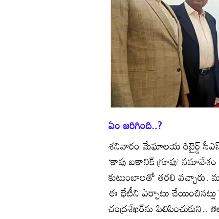
ఏం జరిగింది..?
శనివారం మేఘాలయ రిటైర్డ్‌ సీఎస
‘కాపు ఐకానిక్‌ గ్రూపు’ సమావేశం 
కుటుంబాలతో తరలి వచ్చారు. మున
ఈ భేటీని ఏర్పాటు చేయించినట్లు క
చంద్రశేఖర్‌ను పిలిపించుకుని.