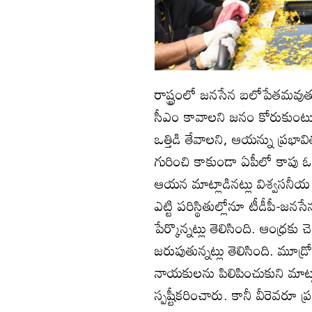
రాష్ట్రంలో జనసేన బలోపేతమవుతున్
సీఎం కావాలని జనం కోరుకుంటు
ఒత్తిడి తేవాలని, ఆయన్ను ప్రభా
గురించి కాకుండా ఏపీలో కాపు ఓట
ఆయన మాట్లాడినట్లు విశ్వసనీ
ఎట్టి పరిస్థితుల్లోనూ టీడీపీ-జ
పేర్కొన్నట్లు తెలిసింది. ఆంధ
జరుపుతున్నట్లు తెలిసింది. మూ
నాయకులను పిలిపించుకుని మాట్లాడ
స్పష్టీకరించారు. కానీ వీరెవర