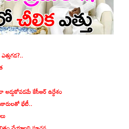
ే ఎత్తుగడ?..
కత
ా అడ్డుకోవడమే కేసీఆర్‌ ఉద్దేశం
ధికారులతో భేటీ..
లు
భావితం చేయాలని సూచన..