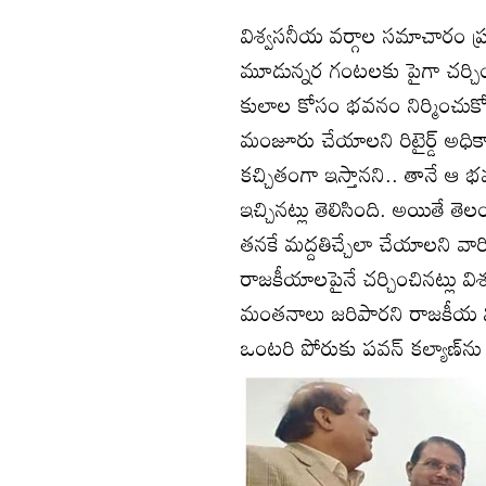
విశ్వసనీయ వర్గాల సమాచారం 
మూడున్నర గంటలకు పైగా చర్చిం
కులాల కోసం భవనం నిర్మించుకో
మంజూరు చేయాలని రిటైర్డ్‌ అధిక
కచ్చితంగా ఇస్తానని.. తానే ఆ భవ
ఇచ్చినట్లు తెలిసింది. అయితే త
తనకే మద్దతిచ్చేలా చేయాలని వారి
రాజకీయాలపైనే చర్చించినట్లు వ
మంతనాలు జరిపారని రాజకీయ వి
ఒంటరి పోరుకు పవన్‌ కల్యాణ్‌న