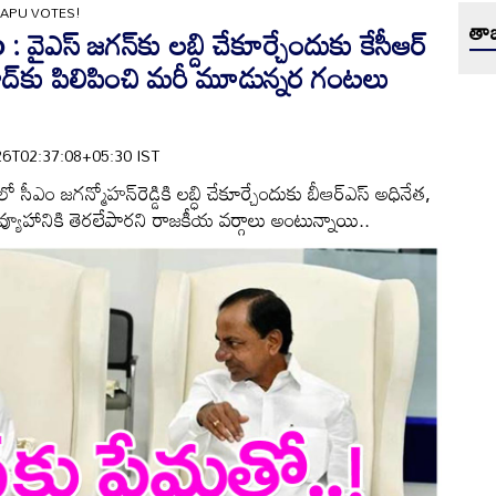
KAPU VOTES!
తాజ
ఎస్ జగన్‌కు లబ్ది చేకూర్చేందుకు కేసీఆర్
ాద్‌కు పిలిపించి మరీ మూడున్నర గంటలు
6-26T02:37:08+05:30 IST
శ్‌లో సీఎం జగన్మోహన్‌రెడ్డికి లబ్ధి చేకూర్చేందుకు బీఆర్‌ఎస్‌ అధినేత,
త వ్యూహానికి తెరలేపారని రాజకీయ వర్గాలు అంటున్నాయి..