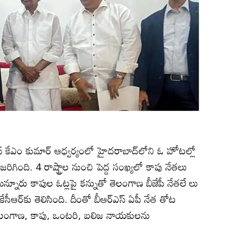
్‌ కేఎం కుమార్‌ ఆధ్వర్యంలో హైదరాబాద్‌లోని ఓ హోటల్లో
జరిగింది. 4 రాష్ట్రాల నుంచి పెద్ద సంఖ్యలో కాపు నేతలు
్నూరు కాపుల ఓట్లపై కన్నుతో తెలంగాణ బీజేపీ నేతలే లు
ేసీఆర్‌కు తెలిసింది. దీంతో బీఆర్‌ఎస్‌ ఏపీ నేత తోట
. తెలంగాణ, కాపు, ఒంటరి, బలిజ నాయకులను