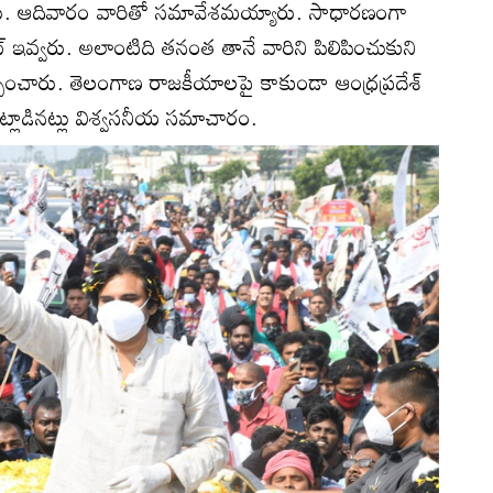
ు. ఆదివారం వారితో సమావేశమయ్యారు. సాధారణంగా
ఇవ్వరు. అలాంటిది తనంత తానే వారిని పిలిపించుకుని
చారు. తెలంగాణ రాజకీయాలపై కాకుండా ఆంధ్రప్రదేశ్‌
్లాడినట్లు విశ్వసనీయ సమాచారం.