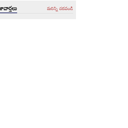
ావార్తలు
మరిన్ని చదవండి