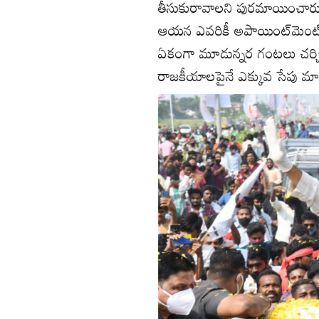
తీసుకురావాలని పురమాయించార
ఆయన ఎవరికీ అపాయింట్‌మెంట్‌ 
ఏకంగా మూడున్నర గంటలు చర్చిం
రాజకీయాలపైనే ఎక్కువ సేపు మాట