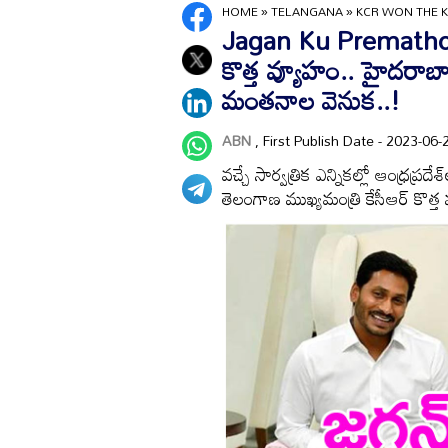
HOME
»
TELANGANA
»
KCR WON THE 
Jagan Ku Prematho : వై
కొత్త వ్యూహం.. హైదరాబ
మంతనాల వెనుక..!
ABN
, First Publish Date - 2023-0
వచ్చే సార్వత్రిక ఎన్నికల్లో ఆంధ్రప్రదే
తెలంగాణ ముఖ్యమంత్రి కేసీఆర్‌ కొత్