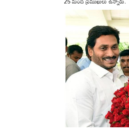
25 మంది ప్రముఖులు ఉన్నారు.