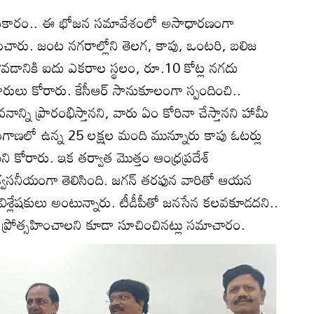
ప్రకారం.. ఈ భోజన సమావేశంలో అసాధారణంగా
చారు. జంట నగరాల్లోని తెలగ, కాపు, ఒంటరి, బలిజ
వడానికి ఐదు ఎకరాల స్థలం, రూ.10 కోట్ల నగదు
ారులు కోరారు. కేసీఆర్‌ సానుకూలంగా స్పందించి..
నాన్ని ప్రారంభిస్తానని, వారు ఏం కోరినా చేస్తానని హామీ
ెలంగాణలో ఉన్న 25 లక్షల మంది మున్నూరు కాపు ఓటర్లు
ని కోరారు. ఇక తర్వాత మొత్తం ఆంధ్రప్రదేశ్‌
ిశ్వసనీయంగా తెలిసింది. జగన్‌ తరఫున వారితో ఆయన
శ్లేషకులు అంటున్నారు. టీడీపీతో జనసేన కలవకూడదని..
ు ప్రోత్సహించాలని కూడా సూచించినట్లు సమాచారం.