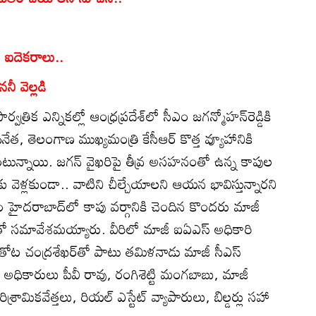
ు ఐదెకరాలు..
ీ వెల్లడి
ార్వత్రిక ఎన్నికల్లో ఆంధ్రప్రదేశ్‌లో సీఎం జగన్మోహన్‌రెడ్డికి
ధినేత, తెలంగాణ ముఖ్యమంత్రి కేసీఆర్‌ కొత్త వ్యూహానికి
టున్నాయి. జగన్‌ వైఖరిపై తీవ్ర అసహనంతో ఉన్న కాపుల
ు వెళ్లకుండా.. వాటిని చీల్చేయాలని ఆయన భావిస్తున్నారని
 హైదరాబాద్‌లో కాపు వర్గానికి చెందిన కొందరు మాజీ
ో సమావేశమయ్యారు. వీరిలో మాజీ ఐఏఎస్‌ అధికారి
ు తోట చంద్రశేఖర్‌తో పాటు తమిళనాడు మాజీ సీఎస్‌
ఎస్‌ అధికారులు పీవీ రావు, రంగిశెట్టి మంగబాబు, మాజీ
్రామికవేత్తలు, రియల్‌ ఎస్టేట్‌ వ్యాపారులు, బిల్డర్లు సహా