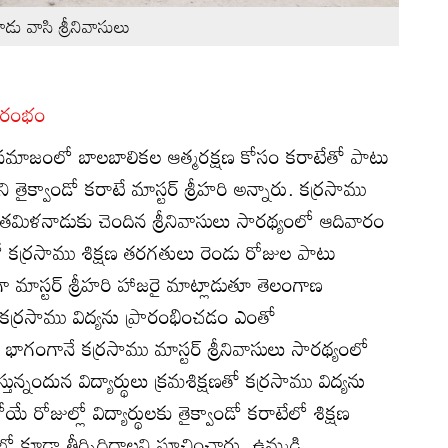
డు వాసి శ్రీనివాసులు
రారంభం
సమాజంలో బాలబాలికల ఆత్మరక్షణ కోసం కరాటేతో పాటు
ైక్వాండో కరాటే మాస్టర్‌ శ్రీహరి అన్నారు. కర్రసాము
ీ తమిళనాడుకు చెందిన శ్రీనివాసులు సారథ్యంలో ఆదివారం
న్‌లో కర్రసాము శిక్షణ తరగతులు రెండు రోజుల పాటు
 మాస్టర్‌ శ్రీహరి హాజరై మాట్లాడుతూ తెలంగాణ
 కర్రసాము విద్యను ప్రారంభించడం ఎంతో
ంగానే కర్రసాము మాస్టర్‌ శ్రీనివాసులు సారథ్యంలో
్తున్నందున విద్యార్థులు క్రమశిక్షణతో కర్రసాము విద్యను
ే రోజుల్లో విద్యార్థులకు తైక్వాండో కరాటేలో శిక్షణ
లో కూడా తీర్చిదిద్దాలని సూచించారు. ఉమ్మడి