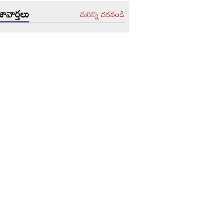
ావార్తలు
మరిన్ని చదవండి