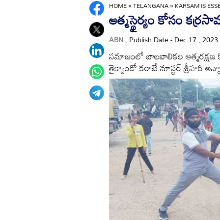
HOME
»
TELANGANA
»
KARSAM IS ESS
ఆత్మస్థైర్యం కోసం కర్
ABN
, Publish Date - Dec 17 , 2023
సమాజంలో బాలబాలికల ఆత్మరక్షణ 
తైక్వాండో కరాటే మాస్టర్‌ శ్రీహరి అన్న