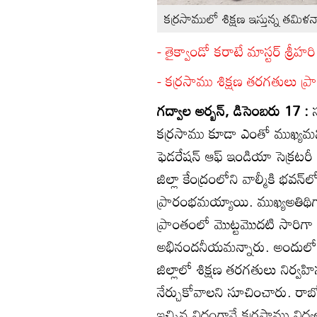
కర్రసాములో శిక్షణ ఇస్తున్న తమిళనా
- తైక్వాండో కరాటే మాస్టర్‌ శ్రీహరి
- కర్రసాము శిక్షణ తరగతులు ప్
గద్వాల అర్బన్‌, డిసెంబరు 17 :
కర్రసాము కూడా ఎంతో ముఖ్యమని త
ఫెడరేషన్‌ ఆఫ్‌ ఇండియా సెక్రటర
జిల్లా కేంద్రంలోని వాల్మీకి భవ
ప్రారంభమయ్యాయి. ముఖ్యఅతిథిగా
ప్రాంతంలో మొట్టమొదటి సారిగా
అభినందనీయమన్నారు. అందులో భాగ
జిల్లాలో శిక్షణ తరగతులు నిర్వహిస
నేర్చుకోవాలని సూచించారు. రాబోయ
ఇచ్చిన విధంగానే కర్రసాము విద్య