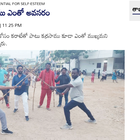
ENTIAL FOR SELF-ESTEEM
తాజ
రసాము ఎంతో అవసరం
 | 11:25 PM
కోసం కరాటేతో పాటు కర్రసాము కూడా ఎంతో ముఖ్యమని
ారు.