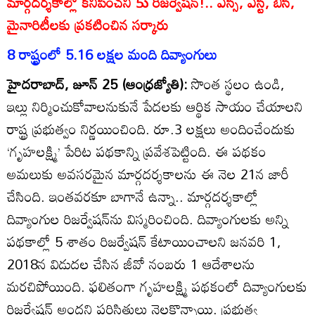
మార్గదర్శకాల్లో కనిపించని 5ు రిజర్వేషన్‌!.. ఎస్సీ, ఎస్టీ, బీసీ,
మైనారిటీలకు ప్రకటించిన సర్కారు
8 రాష్ట్రంలో 5.16 లక్షల మంది దివ్యాంగులు
హైదరాబాద్‌, జూన్‌ 25 (ఆంధ్రజ్యోతి):
సొంత స్థలం ఉండి,
ఇల్లు నిర్మించుకోవాలనుకునే పేదలకు ఆర్థిక సాయం చేయాలని
రాష్ట్ర ప్రభుత్వం నిర్ణయించింది. రూ.3 లక్షలు అందించేందుకు
‘గృహలక్ష్మి’ పేరిట పథకాన్ని ప్రవేశపెట్టింది. ఈ పథకం
అమలుకు అవసరమైన మార్గదర్శకాలను ఈ నెల 21న జారీ
చేసింది. ఇంతవరకూ బాగానే ఉన్నా.. మార్గదర్శకాల్లో
దివ్యాంగుల రిజర్వేషన్‌ను విస్మరించింది. దివ్యాంగులకు అన్ని
పథకాల్లో 5 శాతం రిజర్వేషన్‌ కేటాయించాలని జనవరి 1,
2018న విడుదల చేసిన జీవో నంబరు 1 ఆదేశాలను
మరచిపోయింది. ఫలితంగా గృహలక్ష్మి పథకంలో దివ్యాంగులకు
రిజర్వేషన్‌ అందని పరిస్థితులు నెలకొన్నాయి. ప్రభుత్వ