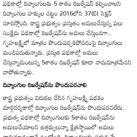
పథకాల్లో దివ్యాంగులకు 5 శాతం రిజర్వేషన్‌ కల్పించాలని
దివ్యాంగుల హక్కుల చట్టం 2016లోని 37(బి) సెక్షన్‌
సూచిస్తోంది. రాష్ట్ర ప్రభుత్వం ప్రస్తుతం అమలుచేస్తున్న పలు
సంక్షేమ పథకాల్లో రిజర్వేషన్‌ను అమలు చేస్తుండగా..
గృహలక్ష్మిలో మాత్రం పొందుపర్చకపోవడంపై దివ్యాంగులు
మండిపడుతున్నారు. ప్రస్తుత పథకాల్లో అమలు
చేస్తున్నామంటున్న 5శాతం రిజర్వేషన్‌ కూడా నామమాత్రమేనని
వాపోతున్నారు.
దివ్యాంగుల రిజర్వేషన్‌ను పొందుపరచాలి
రాష్ట్ర ప్రభుత్వం విడుదల చేసిన గృహలక్ష్మి పథకం
మార్గదర్శకాల్లో దివ్యాంగుల రిజర్వేషన్‌ను పొందుపరచలేదు.
ప్రభుత్వ పథకాల్లో దివ్యాంగులకు 5శాతం రిజర్వేషన్‌ను
అమలుచేయాలని ఉత్తర్వులున్నా క్షేత్రస్థాయిలో అమలు
నామమాత్రంగానే ఉంటోంది. దివ్యాంగులకు ప్రభుత్వమే