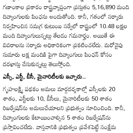
గణాంకాల ప్రకారం రాష్ట్రవ్యాప్తంగా ప్రస్తుతం 5,16,890 మంది
దివ్యాంగులకు పింఛను అందుతోంది. కానీ, గతంలో సర్కారు
నిర్వహించిన సమగ్ర కుటుంబ సర్వేలో రాష్ట్రంలో 10.48 లక్షల
మంది దివ్యాంగులున్నట్లు తేలడం గమనార్హం. అయితే ఈ
వివరాలను సర్కారు అధికారికంగా ప్రకటించలేదు. మరోవైపు
సుమారు లక్ష మందికి పైగా దివ్యాంగులు పింఛన్‌ కోసం
దరఖాస్తు చేసుకున్నట్లు తెలుస్తోంది.
ఎస్సీ, ఎస్టీ, బీసీ, మైనారిటీలకు ఇచ్చారు..
గృహలక్ష్మి పథకం అమలు మార్గదర్శకాల్లో ఎస్సీలకు 20
శాతం, ఎస్టీలకు 10, బీసీలు, మైనారిటీలకు 50 శాతం
రిజర్వేషన్‌ను అమలుచేయాలని ప్రభుత్వం సూచించింది. కానీ,
దివ్యాంగులకు కేటాయించాల్సిన 5 శాతం రిజర్వేషన్‌ను
ప్రస్తావించలేదు. వాస్తవానికి ప్రభుత్వం ప్రవేశపెట్టే సంక్షేమ