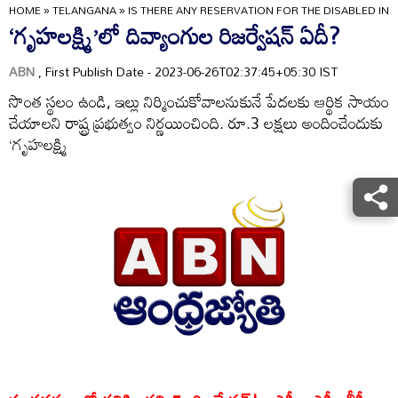
HOME
»
TELANGANA
»
IS THERE ANY RESERVATION FOR THE DISABLED IN 
‘గృహలక్ష్మి’లో దివ్యాంగుల రిజర్వేషన్‌ ఏదీ?
ABN
, First Publish Date - 2023-06-26T02:37:45+05:30 IST
సొంత స్థలం ఉండి, ఇల్లు నిర్మించుకోవాలనుకునే పేదలకు ఆర్థిక సాయం
చేయాలని రాష్ట్ర ప్రభుత్వం నిర్ణయించింది. రూ.3 లక్షలు అందించేందుకు
‘గృహలక్ష్మి