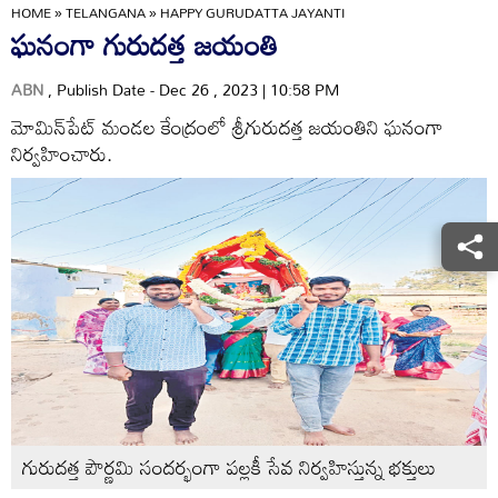
HOME
»
TELANGANA
»
HAPPY GURUDATTA JAYANTI
ఘనంగా గురుదత్త జయంతి
ABN
, Publish Date - Dec 26 , 2023 | 10:58 PM
మోమిన్‌పేట్‌ మండల కేంద్రంలో శ్రీగురుదత్త జయంతిని ఘనంగా
నిర్వహించారు.
గురుదత్త పౌర్ణమి సందర్భంగా పల్లకీ సేవ నిర్వహిస్తున్న భక్తులు