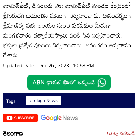
మోమిన్‌పేట్‌, డిసెంబరు 26: మోమిన్‌పేట్‌ మండల కేంద్రంలో
శ్రీగురుదత్త జయంతిని ఘనంగా నిర్వహించారు. ఈసందర్భంగా
శ్రీమాణిక్య ప్రభు ఆలయం నుంచి పురవీధుల మీదుగా
మంగళవారం దత్తాత్రేయస్వామి పల్లకీ సేవ నిర్వహించారు.
భక్తులు ప్రత్యేక పూజలు నిర్వహించారు. అనంతరం అన్నదానం
చేశారు.
Updated Date - Dec 26 , 2023 | 10:58 PM
#Telugu News
Tags
SUBSCRIBE
తెలంగాణ
మరిన్ని చదవండి