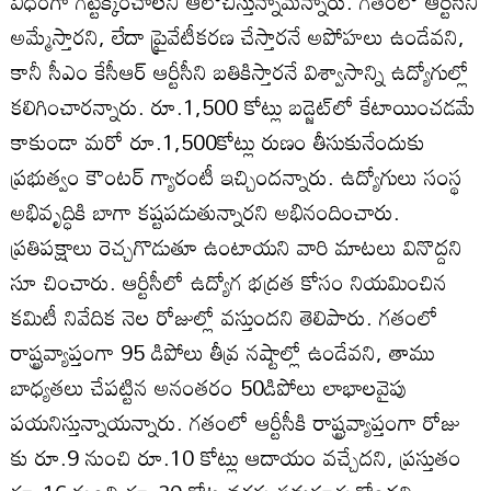
విధంగా గట్టెక్కించాలని ఆలోచిస్తున్నామన్నారు. గతంలో ఆర్టీసీని
అమ్మేస్తారని, లేదా ప్రైవేటీకరణ చేస్తారనే అపోహలు ఉండేవని,
కానీ సీఎం కేసీఆర్‌ ఆర్టీసీని బతికిస్తారనే విశ్వాసాన్ని ఉద్యోగుల్లో
కలిగించారన్నారు. రూ.1,500 కోట్లు బడ్జెట్‌లో కేటాయించడమే
కాకుండా మరో రూ.1,500కోట్లు రుణం తీసుకునేందుకు
ప్రభుత్వం కౌంటర్‌ గ్యారంటీ ఇచ్చిందన్నారు. ఉద్యోగులు సంస్థ
అభివృద్ధికి బాగా కష్టపడుతున్నారని అభినందించారు.
ప్రతిపక్షాలు రెచ్చగొడుతూ ఉంటాయని వారి మాటలు వినొద్దని
సూ చించారు. ఆర్టీసీలో ఉద్యోగ భద్రత కోసం నియమించిన
కమిటీ నివేదిక నెల రోజుల్లో వస్తుందని తెలిపారు. గతంలో
రాష్ట్రవ్యాప్తంగా 95 డిపోలు తీవ్ర నష్టాల్లో ఉండేవని, తాము
బాధ్యతలు చేపట్టిన అనంతరం 50డిపోలు లాభాలవైపు
పయనిస్తున్నాయన్నారు. గతంలో ఆర్టీసీకి రాష్ట్రవ్యాప్తంగా రోజు
కు రూ.9 నుంచి రూ.10 కోట్లు ఆదాయం వచ్చేదని, ప్రస్తుతం