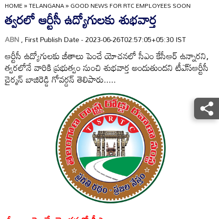
HOME
»
TELANGANA
»
GOOD NEWS FOR RTC EMPLOYEES SOON
త్వరలో ఆర్టీసీ ఉద్యోగులకు శుభవార్త
ABN
, First Publish Date - 2023-06-26T02:57:05+05:30 IST
ఆర్టీసీ ఉద్యోగులకు జీతాలు పెంచే యోచనలో సీఎం కేసీఆర్‌ ఉన్నారని,
త్వరలోనే వారికి ప్రభుత్వం నుంచి శుభవార్త అందుతుందని టీఎ్‌సఆర్టీసీ
చైర్మన్‌ బాజిరెడ్డి గోవర్దన్‌ తెలిపారు.....