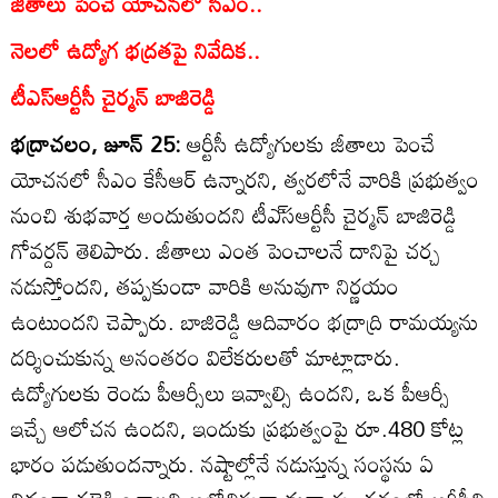
జీతాలు పెంచే యోచనలో సీఎం..
నెలలో ఉద్యోగ భద్రతపై నివేదిక..
టీఎస్‌ఆర్టీసీ చైర్మన్‌ బాజిరెడ్డి
భద్రాచలం, జూన్‌ 25:
ఆర్టీసీ ఉద్యోగులకు జీతాలు పెంచే
యోచనలో సీఎం కేసీఆర్‌ ఉన్నారని, త్వరలోనే వారికి ప్రభుత్వం
నుంచి శుభవార్త అందుతుందని టీఎ్‌సఆర్టీసీ చైర్మన్‌ బాజిరెడ్డి
గోవర్దన్‌ తెలిపారు. జీతాలు ఎంత పెంచాలనే దానిపై చర్చ
నడుస్తోందని, తప్పకుండా వారికి అనువుగా నిర్ణయం
ఉంటుందని చెప్పారు. బాజిరెడ్డి ఆదివారం భద్రాద్రి రామయ్యను
దర్శించుకున్న అనంతరం విలేకరులతో మాట్లాడారు.
ఉద్యోగులకు రెండు పీఆర్సీలు ఇవ్వాల్సి ఉందని, ఒక పీఆర్సీ
ఇచ్చే ఆలోచన ఉందని, ఇందుకు ప్రభుత్వంపై రూ.480 కోట్ల
భారం పడుతుందన్నారు. నష్టాల్లోనే నడుస్తున్న సంస్థను ఏ