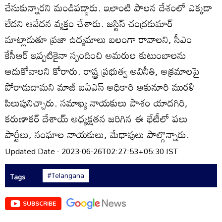
చేసుకున్నారని మండిపడ్డారు. ఇలాంటి పాలన దేశంలో ఎక్కడా
లేదని ఆవేదన వ్యక్తం చేశారు. జస్టిస్‌ చంద్రకుమార్‌
మాట్లాడుతూ ప్రజా ఉద్యమాలు బలంగా రావాలని, సీఎం
కేసీఆర్‌ ఇప్పటికైనా స్పందించి అమరుల కుటుంబాలను
ఆదుకోవాలని కోరారు. రాష్ట్ర ప్రభుత్వ అవినీతి, అక్రమాలపై
పోరాడుదామని మాజీ ఐఏఎస్‌ అధికారి ఆకునూరి మురళి
పిలుపునిచ్చారు. సమాఖ్య నాయకులు పాశం యాదగిరి,
కరుణాకర్‌ దేశాయ్‌ అధ్యక్షతన జరిగిన ఈ భేటీలో పలు
పార్టీలు, సంఘాల నాయకులు, మేధావులు పాల్గొన్నారు.
Updated Date - 2023-06-26T02:27:53+05:30 IST
#Telangana
Tags
SUBSCRIBE