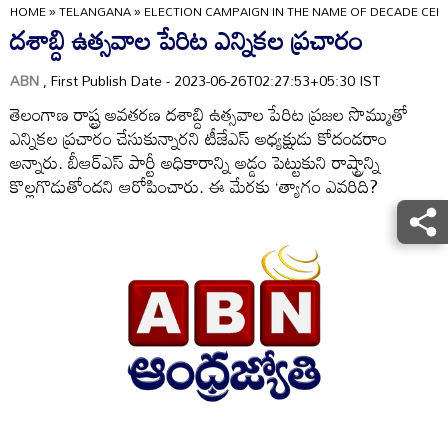
HOME
»
TELANGANA
»
ELECTION CAMPAIGN IN THE NAME OF DECADE CEL
దశాబ్ది ఉత్సవాల పేరిట ఎన్నికల ప్రచారం
ABN
, First Publish Date - 2023-06-26T02:27:53+05:30 IST
తెలంగాణ రాష్ట్ర అవతరణ దశాబ్ది ఉత్సవాల పేరిట ప్రజల సొమ్ముతో
ఎన్నికల ప్రచారం చేసుకున్నారని టీజేఎస్‌ అధ్యక్షుడు కోదండరాం
అన్నారు. బీఆర్‌ఎస్‌ పార్టీ అధికారాన్ని అడ్డం పెట్టుకుని రాష్ట్రాన్ని
కొల్లగొడుతోందని ఆరోపించారు. ఈ మేరకు ‘త్యాగం ఎవరిది?