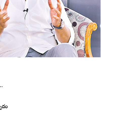
..
స్పదం