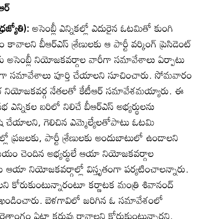
ర్‌
రజ్యోతి):
అసెంబ్లీ ఎన్నికల్లో ఎదురైన ఓటమితో కుంగి
 కావాలని బీఆర్‌ఎస్‌ శ్రేణులకు ఆ పార్టీ వర్కింగ్‌ ప్రెసిడెంట్‌
రకు అసెంబ్లీ నియోజకవర్గాల వారీగా సమావేశాలు ఏర్పాటు
ోగా సమావేశాలు పూర్తి చేయాలని సూచించారు. సోమవారం
‌సభ నియోజకవర్గ నేతలతో కేటీఆర్‌ సమావేశమయ్యారు. ఈ
 ఎన్నికల బరిలో నిలిచే బీఆర్‌ఎస్‌ అభ్యర్థులను
 కృషి చేయాలని, గెలిచిన ఎమ్మెల్యేలతోపాటు ఓటమి
లో ప్రజలకు, పార్టీ శ్రేణులకు అందుబాటులో ఉండాలని
పరాజయం చెందిన అభ్యర్థులే ఆయా నియోజకవర్గాల
వారు ఆయా నియోజకవర్గాల్లో విస్తృతంగా పర్యటించాలన్నారు.
ని కోరుకుంటున్నారంటూ కర్ణాటక మంత్రి శివానంద్‌
ఆర్‌ ఖండించారు. బెళగావిలో జరిగిన ఓ సమావేశంలో
.. రైతాంగం ఏటా కరువు రావాలని కోరుకుంటున్నారని,