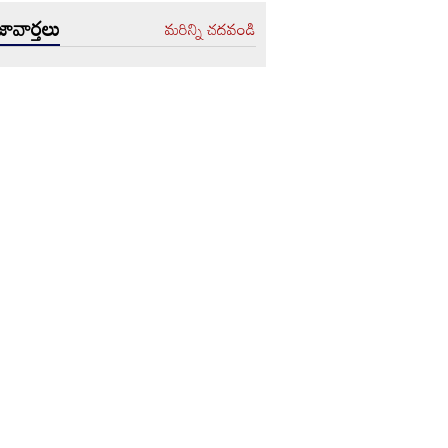
ావార్తలు
మరిన్ని చదవండి