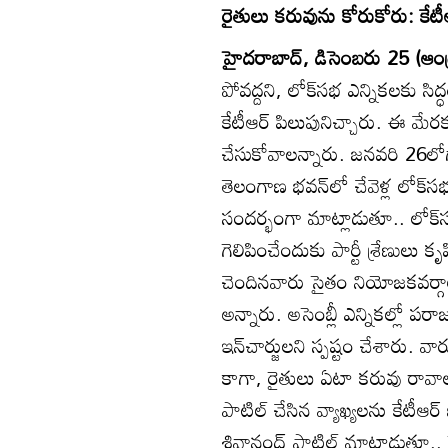
రైతులు కరువును కోరుకోరు: కేటీఆ
హైదరాబాద్‌, డిసెంబరు 25 (ఆంధ్
పోవద్దని, లోక్‌సభ ఎన్నికలకు సిద్ధం
కేటీఆర్‌ పిలుపునిచ్చారు. ఈ మే
చేసుకోవాలన్నారు. జనవరి 26ల
తెలంగాణ భవన్‌లో చేవెళ్ల లోక్
సందర్భంగా మాట్లాడుతూ.. లోక్‌సభ
గెలిపించేందుకు పార్టీ శ్రేణులు
చెందినవారు సైతం నియోజకవర్గాల్
అన్నారు. అసెంబ్లీ ఎన్నికల్లో 
ఇన్‌చార్జులని స్పష్టం చేశారు. 
కాగా, రైతులు ఏటా కరువు రావాల
పాటిల్‌ చేసిన వ్యాఖ్యలను కేటీ
శివానంద్‌ పాటిల్‌ మాట్లాడుతూ