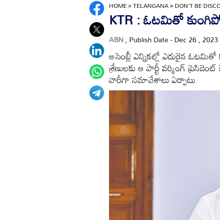
HOME
»
TELANGANA
»
DON'T BE DISC
KTR : ఓటమితో కుంగిపో
ABN
, Publish Date - Dec 26 , 2023
అసెంబ్లీ ఎన్నికల్లో ఎదురైన ఓటమితో క
శ్రేణులకు ఆ పార్టీ వర్కింగ్‌ ప్రెసిడె
వారీగా సమావేశాలు ఏర్పాటు