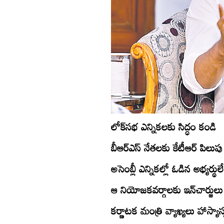
లోక్‌సభ ఎన్నికలకు సిద్ధం కండి
బీఆర్‌ఎస్‌ నేతలకు కేటీఆర్‌ పిలుపు
అసెంబ్లీ ఎన్నికల్లో ఓడిన అభ్యర్థులే
ఆ నియోజకవర్గాలకు ఇన్‌చార్జులు
కర్ణాటక మంత్రి వ్యాఖ్యలు హాస్యా