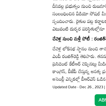
దీనివల్ల ప్రభుత్వం నుంచి రుణమా
సంబంధించిన వీడియో సోషల్‌ మీడియ
స్పందించారు. రైతుల పట్ల కర్ణాట
ఎటువంటి దుర్భర పరిస్థితుల్లో
చేవెళ్ల నుంచి మళ్లీ పోటీ : రంజిత్‌రె
చేవెళ్ల లోక్‌సభ స్థానం నుంచి తాన
ఎంపీ రంజిత్‌రెడ్డి తెలిపారు. తనన
ప్రెసిడెంట్‌ కేటీఆర్‌ చెప్పినట్ల
కాంగ్రెస్‌, బీజేపీ చేస్తున్న అసత్య
అసెంబ్లీ ఎన్నికల్లో బీఆర్‌ఎస్‌ ఓడి
Updated Date - Dec 26 , 2023 