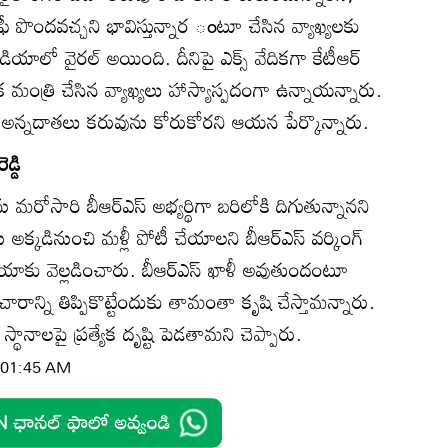
ఫీ పొందవచ్చని భావిస్తున్నార ంటూ చేసిన వ్యాఖ్యలకు
ాలో వైరల్‌ అయింది. దీనిపై ఎక్స్‌ వేదికగా కేటీఆర్‌
క మంత్రి చేసిన వ్యాఖ్యలు హాస్యాస్పదంగా ఉన్నాయన్నారు.
నూ అన్నదాతలు కరువును కోరుకోరని ఆయన పేర్కొన్నారు.
డ్డి
ు మరోసారి బీఆర్‌ఎస్‌ అభ్యర్థిగా బరిలోకి దిగుతున్నానని
ు అక్కడినుంచి మళ్లీ పోటీ చేయాలని బీఆర్‌ఎస్‌ వర్కింగ్‌
ు మీడియాకు వెల్లడించారు. బీఆర్‌ఎస్‌ ఖాళీ అవుతుందంటూ
 ప్రచారాన్ని తిప్పికొట్టేందుకు తామంతా కృషి చేస్తామన్నారు.
న స్థానాలపై ప్రత్యేక దృష్టి పెడతామని చెప్పారు.
| 01:45 AM