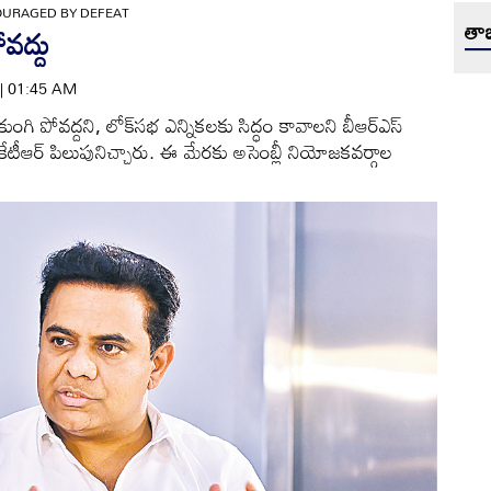
OURAGED BY DEFEAT
తాజ
వద్దు
 | 01:45 AM
ుంగి పోవద్దని, లోక్‌సభ ఎన్నికలకు సిద్ధం కావాలని బీఆర్‌ఎస్‌
ంట్‌ కేటీఆర్‌ పిలుపునిచ్చారు. ఈ మేరకు అసెంబ్లీ నియోజకవర్గాల