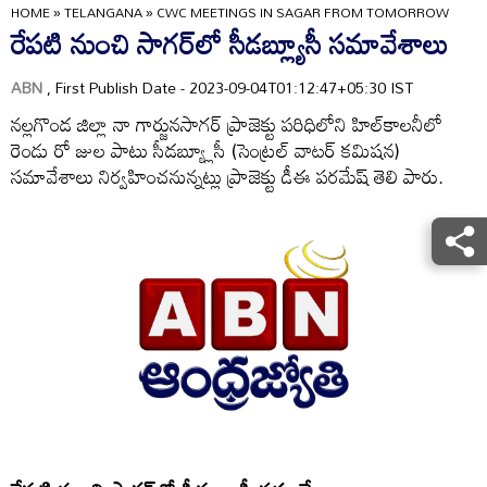
HOME
»
TELANGANA
»
CWC MEETINGS IN SAGAR FROM TOMORROW
రేపటి నుంచి సాగర్‌లో సీడబ్ల్యూసీ సమావేశాలు
ABN
, First Publish Date - 2023-09-04T01:12:47+05:30 IST
నల్లగొండ జిల్లా నా గార్జునసాగర్‌ ప్రాజెక్టు పరిధిలోని హిల్‌కాలనీలో
రెండు రో జుల పాటు సీడబ్య్లూసీ (సెంట్రల్‌ వాటర్‌ కమిషన)
సమావేశాలు నిర్వహించనున్నట్లు ప్రాజెక్టు డీఈ పరమేష్‌ తెలి పారు.