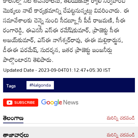
కాలనీల్లో నీటి అవసరాలను, తెలియజేస్తూ ర్యాలీ నిర్వహించి
మొక్కలు నాటే కార్యక్రమాన్ని చేపట్టనున్నట్లు వివరించారు. ఈ
సమావేశాలకు చెన్నై నుంచి సీడబ్య్లూసీ పీడీ రాజమణి, సీఈ
రంగారెడ్డి, ఈఎనసీ ఎస్‌ఈ రమే్‌షకుమార్‌, ప్రాజెక్టు సీఈ
అజయ్‌కుమార్‌, ఎస్‌ఈ నాగేశ్వర్‌రావు, ఈఈ మల్లికార్జున,
డీఈఈ పరమేష్‌, సుదర్శన, ఇతర ప్రాజెక్టు ఇంజనీర్లు
పాల్గొంటారని తెలిపారు.
Updated Date - 2023-09-04T01:12:47+05:30 IST
#Nalgonda
Tags
SUBSCRIBE
తెలంగాణ
మరిన్ని చదవండి
తాజావార్తలు
మరిన్ని చదవండి