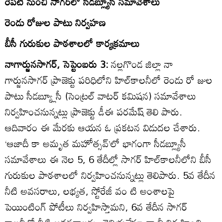
రేపటి నుంచి సాగర్‌లో సీడబ్ల్యూసీ సమావేశాలు
రెండు రోజుల పాటు నిర్వహణ
బీసీ గురుకుల పాఠశాలలో కార్యక్రమాలు
నాగార్జునసాగర్‌, సెప్టెంబరు 3:
నల్లగొండ జిల్లా నా
గార్జునసాగర్‌ ప్రాజెక్టు పరిధిలోని హిల్‌కాలనీలో రెండు రో జుల
పాటు సీడబ్య్లూసీ (సెంట్రల్‌ వాటర్‌ కమిషన) సమావేశాలు
నిర్వహించనున్నట్లు ప్రాజెక్టు డీఈ పరమేష్‌ తెలి పారు.
ఆదివారం ఈ మేరకు ఆయన ఓ ప్రకటన విడుదల చేశారు.
‘ఆజాదీ కా అమృత మహోత్సవ్‌’లో భాగంగా సీడబ్ల్యూసీ
సమావేశాలు ఈ నెల 5, 6 తేదీల్లో సాగర్‌ హిల్‌కాలనీలోని బీసీ
గురుకుల పాఠశాలలో నిర్వహించనున్నట్లు తెలిపారు. 5వ తేదీన
నీటి అవసరాలు, లభ్యత, స్టోరేజీ వం టి అంశాలపై
పెయింటింగ్‌ పోటీలు నిర్వహిస్తామని, 6వ తేదీన సాగర్‌