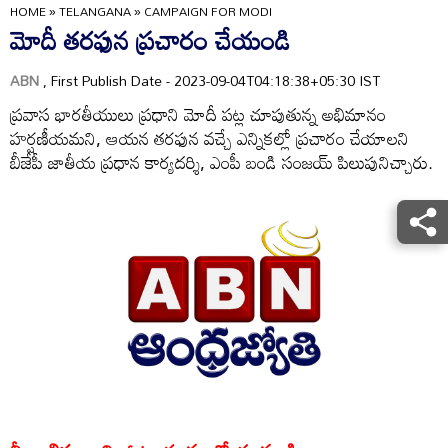
HOME
»
TELANGANA
»
CAMPAIGN FOR MODI
మోదీ తరఫున ప్రచారం చేయండి
ABN
, First Publish Date - 2023-09-04T04:18:38+05:30 IST
ప్రవాస భారతీయులు ప్రధాని మోదీ పట్ల చూపుతున్న అభిమానం
హర్షణీయమని, ఆయన తరఫున వచ్చే ఎన్నికల్లో ప్రచారం చేయాలని
బీజేపీ జాతీయ ప్రధాన కార్యదర్శి, ఎంపీ బండి సంజయ్‌ పిలుపునిచ్చారు.