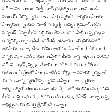
కొనసాగుతోందని, అభివృద్ధిలో భారత్‌ ప్రపంచ దేశాల్లో నంబర్‌
వన్‌గా నిలవాలంటే మళ్లీ మోదీ ప్రభుత్వం రావాలని బండి
సంజయ్‌ పేర్కొన్నారు. కాగా, పార్టీ వ్యతిరేక కార్యకలాపాలకు
పాల్పడుతున్నందున మాజీ ఎమ్మెల్యే యెన్నం శ్రీనివాస్‌ రెడ్డిని
సస్పెండ్‌ చేస్తూ బీజేపీ నిర్ణయం తీసుకుందని పార్టీ రాష్ట్ర ప్రధాన
కార్యదర్శి గుజ్జుల ప్రేమేందర్‌రెడ్డి ఆదివారం ఒక ప్రకటనలో
తెలిపారు. కాగా, దేశం కోసం ఆలోచించే వారే ఒకే దేశం-ఒకే
ఎన్నిక విధానానికి మద్దతు ఇస్తారని బీజేపీ రాష్ట్ర అధికార ప్రతినిధి
ఎన్‌.వి.సుభా్‌ష స్పష్టం చేశారు. అవినీతిలో కూరుకుపోయిన
కుటుంబ పార్టీలతో పాటు వాటికి పరోక్షంగా సహకరిస్తున్నవారే
ఈ విధానాన్ని వ్యతిరేకిస్తున్నారని చెప్పారు. కాగా, రైతుల
ఆత్మహత్యల్లో తెలంగాణ నాలుగో స్థానంలో ఉండటం సిగ్గుచేటని
బీజేపీ రాష్ట్ర అధికార ప్రతినిధి రాణి రుద్రమ, కిసాన్‌ మోర్చా రాష్ట్ర
అధ్యక్షుడు కొండపల్లి శ్రీధర్‌రెడ్డి అన్నారు.