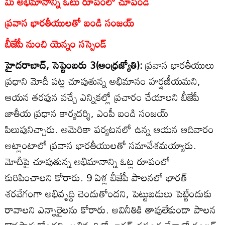
మీ అభిమానాన్ని ఓటు రూపంలో చూపండి
ప్రవాస భారతీయులతో బండి సంజయ్‌
బీజేపీ నుంచి యెన్నం సస్పెండ్‌
హైదరాబాద్‌, సెప్టెంబరు 3(ఆంధ్రజ్యోతి):
ప్రవాస భారతీయులు
ప్రధాని మోదీ పట్ల చూపుతున్న అభిమానం హర్షణీయమని,
ఆయన తరఫున వచ్చే ఎన్నికల్లో ప్రచారం చేయాలని బీజేపీ
జాతీయ ప్రధాన కార్యదర్శి, ఎంపీ బండి సంజయ్‌
పిలుపునిచ్చారు. అమెరికా పర్యటనలో ఉన్న ఆయన ఆదివారం
అట్లాంటాలో ప్రవాస భారతీయులతో సమావేశమయ్యారు.
మోదీపై చూపుతున్న అభిమానాన్ని ఓట్ల రూపంలో
కురిపించాలని కోరారు. 9 ఏళ్ల బీజేపీ పాలనలో భారత్‌
శరవేగంగా అభివృద్ధి చెందుతోందని, పెట్టుబడులు పెట్టేందుకు
రావాలని ఎన్నారైలను కోరారు. అవినీతికి తావులేకుండా పాలన