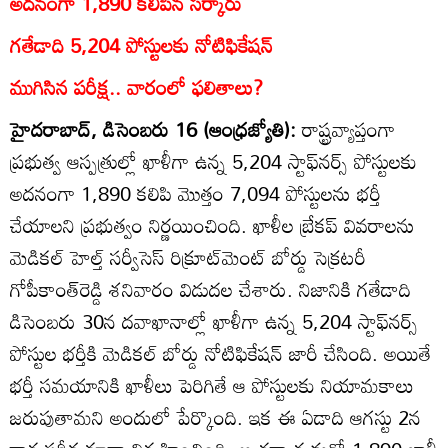
అదనంగా 1,890 కలిపిన సర్కారు
గతేడాది 5,204 పోస్టులకు నోటిఫికేషన్‌
ముగిసిన పరీక్ష.. వారంలో ఫలితాలు?
హైదరాబాద్‌, డిసెంబరు 16 (ఆంధ్రజ్యోతి):
రాష్ట్రవ్యాప్తంగా
ప్రభుత్వ ఆస్పత్రుల్లో ఖాళీగా ఉన్న 5,204 స్టాఫ్‌నర్స్‌ పోస్టులకు
అదనంగా 1,890 కలిపి మొత్తం 7,094 పోస్టులను భర్తీ
చేయాలని ప్రభుత్వం నిర్ణయించింది. ఖాళీల బ్రేకప్‌ వివరాలను
మెడికల్‌ హెల్త్‌ సర్వీసెస్‌ రిక్రూట్‌మెంట్‌ బోర్డు సెక్రటరీ
గోపీకాంత్‌రెడ్డి శనివారం విడుదల చేశారు. నిజానికి గతేడాది
డిసెంబరు 30న దవాఖానాల్లో ఖాళీగా ఉన్న 5,204 స్టాఫ్‌నర్స్‌
పోస్టుల భర్తీకి మెడికల్‌ బోర్డు నోటిఫికేషన్‌ జారీ చేసింది. అయితే
భర్తీ సమయానికి ఖాళీలు పెరిగితే ఆ పోస్టులకు నియామకాలు
జరుపుతామని అందులో పేర్కొంది. ఇక ఈ ఏడాది ఆగస్టు 2న