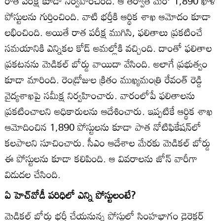
రాత పరీక్ష కూడా నిర్వహించింది. ఆ తర్వాత మరో 1,890 ఖాళీ
పోస్టులను గుర్తించింది. వాటి భర్తీకి ఆర్థిక శాఖ ఆమోదం కూడా
లభించింది. అయితే రాత పరీక్ష ముగిసి, ఫలితాలు ప్రకటించే
సమయానికి ఎన్నికల కోడ్‌ అమల్లోకి వచ్చింది. దాంతో ఫలితాల
ప్రకటనను మెడికల్‌ బోర్డు వాయిదా వేసింది. అలాగే ప్రభుత్వం
కూడా మారింది. రెండ్రోజుల క్రితం ముఖ్యమంత్రి రేవంత్‌ రెడ్డి
వైద్యశాఖపై సమీక్ష నిర్వహించారు. వారంలోపే ఫలితాలను
ప్రకటించాలని అధికారులను ఆదేశించారు. ఇప్పటికే ఆర్థిక శాఖ
ఆమోదించిన 1,890 పోస్టులను కూడా పాత నోటిఫికేషన్‌లో
కలపాలని సూచించారు. సీఎం ఆదేశాల మేరకు మెడికల్‌ బోర్డు
ఈ పోస్టులను కూడా కలిపింది. ఆ వివరాలను జోన్‌ వారీగా
విడుదల చేసింది.
ఏ హెచ్‌వోడీ పరిధిలో ఎన్ని పోస్టులంటే?
మెడికల్‌ బోర్డు భర్తీ చేయనున్న పోస్టుల్లో సింహభాగం డైరెక్టర్‌