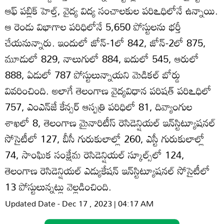
ఆఫ్‌ పబ్లిక్‌ హెల్త్‌, వైద్య విద్య సంచాలకుల పరిఽధిలోనే ఉన్నాయి.
ఆ రెండు విభాగాల పరిధిలోనే 5,650 పోస్టులను భర్తీ
చేయనున్నారు. ఇందులో జోన్‌-1లో 842, జోన్‌-2లో 875,
మూడులో 829, నాలుగులో 884, ఐదులో 545, ఆరులో
888, ఏడులో 787 పోస్టులున్నాయని మెడికల్‌ బోర్డు
వివరించింది. అలాగే తెలంగాణ వైద్యవిధాన పరిషత్‌ పరిఽధిలో
757, ఎంఎన్‌జే కేన్సర్‌ ఆస్పత్రి పరిధిలో 81, దివ్యాంగుల
శాఖలో 8, తెలంగాణ మైనారిటీస్‌ రెసిడెన్షియల్‌ ఇన్‌స్టిట్యూషనల్‌
సోసైటీలో 127, బీసీ గురుకులాల్లో 260, ఎస్టీ గురుకులాల్లో
74, సాంఘిక సంక్షేమ రెసిడెన్షియల్‌ స్కూల్స్‌లో 124,
తెలంగాణ రెసిడెన్షియల్‌ ఎడ్యుకేషన్‌ ఇన్‌స్టిట్యూషనల్‌ సోసైటీలో
13 పోస్టులున్నట్లు వెల్లడించింది.
Updated Date - Dec 17 , 2023 | 04:17 AM