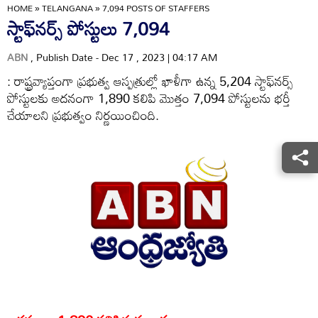
HOME
»
TELANGANA
»
7,094 POSTS OF STAFFERS
స్టాఫ్‌నర్స్‌ పోస్టులు 7,094
ABN
, Publish Date - Dec 17 , 2023 | 04:17 AM
: రాష్ట్రవ్యాప్తంగా ప్రభుత్వ ఆస్పత్రుల్లో ఖాళీగా ఉన్న 5,204 స్టాఫ్‌నర్స్‌
పోస్టులకు అదనంగా 1,890 కలిపి మొత్తం 7,094 పోస్టులను భర్తీ
చేయాలని ప్రభుత్వం నిర్ణయించింది.