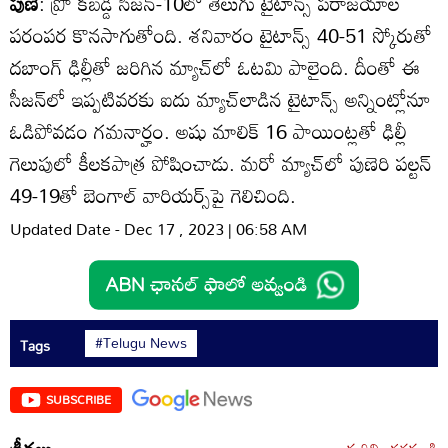
పుణె
: ప్రొ కబడ్డీ సీజన్‌-10లో తెలుగు టైటాన్స్‌ పరాజయాల
పరంపర కొనసాగుతోంది. శనివారం టైటాన్స్‌ 40-51 స్కోరుతో
దబాంగ్‌ ఢిల్లీతో జరిగిన మ్యాచ్‌లో ఓటమి పాలైంది. దీంతో ఈ
సీజన్‌లో ఇప్పటివరకు ఐదు మ్యాచ్‌లాడిన టైటాన్స్‌ అన్నింట్లోనూ
ఓడిపోవడం గమనార్హం. అషు మాలిక్‌ 16 పాయింట్లతో ఢిల్లీ
గెలుపులో కీలకపాత్ర పోషించాడు. మరో మ్యాచ్‌లో పుణెరి పల్టన్‌
49-19తో బెంగాల్‌ వారియర్స్‌పై గెలిచింది.
Updated Date - Dec 17 , 2023 | 06:58 AM
#Telugu News
Tags
SUBSCRIBE