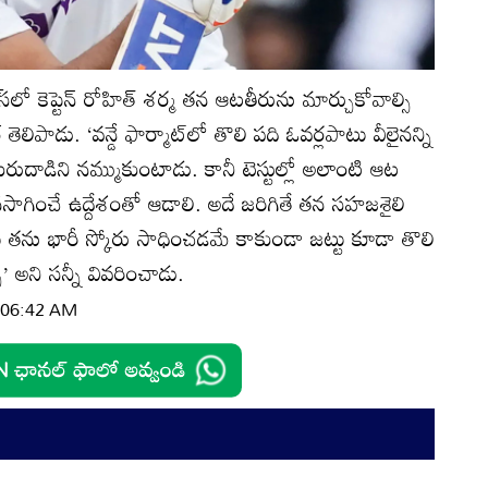
ిరీ్‌సలో కెప్టెన్‌ రోహిత్‌ శర్మ తన ఆటతీరును మార్చుకోవాల్సి
 తెలిపాడు. ‘వన్డే ఫార్మాట్‌లో తొలి పది ఓవర్లపాటు వీలైనన్ని
రుదాడిని నమ్ముకుంటాడు. కానీ టెస్టుల్లో అలాంటి ఆట
నసాగించే ఉద్దేశంతో ఆడాలి. అదే జరిగితే తన సహజశైలి
టు తను భారీ స్కోరు సాధించడమే కాకుండా జట్టు కూడా తొలి
 అని సన్నీ వివరించాడు.
| 06:42 AM