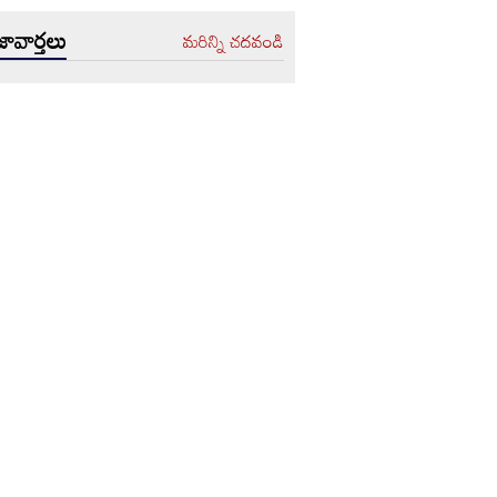
ావార్తలు
మరిన్ని చదవండి