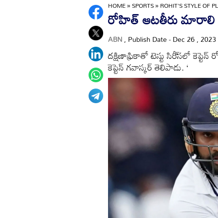
HOME
»
SPORTS
»
ROHIT'S STYLE OF 
రోహిత్‌ ఆటతీరు మారాలి
ABN
, Publish Date - Dec 26 , 2023
దక్షిణాఫ్రికాతో టెస్టు సిరీ్‌సలో కెప
కెప్టెన్‌ గవాస్కర్‌ తెలిపాడు. ‘