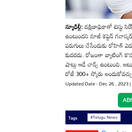
న్యూఢిల్లీ:
దక్షిణాఫ్రికాతో టెస్టు స
ఉంటుందని మాజీ కెప్టెన్‌ గవాస్కర్‌
పరుగులు చేసేందుకు రోహిత్‌ ఎదు
కుదరదు. రోజంతా బ్యాటింగ్‌ కొ
షాట్లు ఆడే చాన్స్‌ ఉంటుంది. అ
రోజే 300+ స్కోరు అందుకోవచ్చు’
Updated Date - Dec 26 , 2023 
#Telugu News
Tags