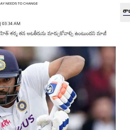
PLAY NEEDS TO CHANGE
తాజ
 | 03:34 AM
్టెన్‌ రోహిత్‌ శర్మ తన ఆటతీరును మార్చుకోవాల్సి ఉంటుందని మాజీ