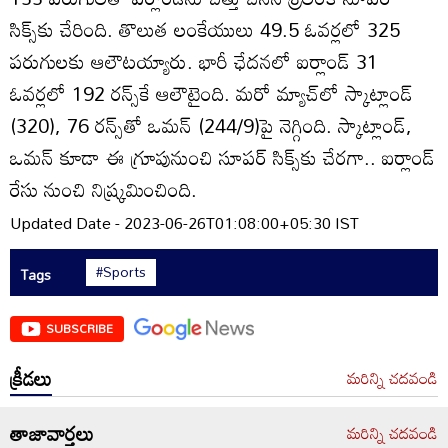
సిక్స్‌కు చేరింది. తొలుత లంకేయులు 49.5 ఓవర్లలో 325
పరుగులకు ఆలౌటయ్యారు. భారీ ఛేదనలో ఐర్లాండ్‌ 31
ఓవర్లలో 192 రన్స్‌కే ఆలౌటైంది. మరో మ్యాచ్‌లో స్కాట్లాండ్‌
(320), 76 రన్స్‌తో ఒమన్‌ (244/9)పై నెగ్గింది. స్కాట్లాండ్‌,
ఒమన్‌ కూడా ఈ గ్రూపునుంచి సూపర్‌ సిక్స్‌కు చేరగా.. ఐర్లాండ్‌
రేసు నుంచి నిష్క్రమించింది.
Updated Date - 2023-06-26T01:08:00+05:30 IST
#Sports
Tags
SUBSCRIBE
క్రీడలు
మరిన్ని చదవండి
తాజావార్తలు
మరిన్ని చదవండి