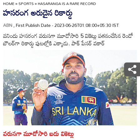
HOME
»
SPORTS
»
HASARANGA IS A RARE RECORD
హసరంగ అరుదైన రికార్డు
ABN
, First Publish Date - 2023-06-26T01:08:00+05:30 IST
వనిందు హసరంగ వరుసగా మూడోసారి 5 వికెట్లు పతనంచేసిన రెండో
బౌలర్‌గా రికార్డు పుటల్లోకి ఎక్కాడు. పాక్‌ పేసర్‌ వకార్‌
వరుసగా మూడోసారి ఐదు వికెట్లు