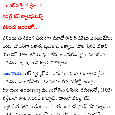
సూపర్‌ సిక్స్‌లో శ్రీలంక
వరల్డ్‌ కప్‌ క్వాలిఫయర్స్‌
వనిందు అదరహో..
వనిందు హసరంగ వరుసగా మూడోసారి 5 వికెట్లు పతనంచేసిన
రెండో బౌలర్‌గా రికార్డు పుటల్లోకి ఎక్కాడు. పాక్‌ పేసర్‌ వకార్‌
యూనిస్‌ 1990లో ఈ ఘనతను అందుకున్నాడు. హసరంగ
వరుసగా 6, 5, 5 వికెట్లు పడగొట్టాడు.
బులవాయో:
లెగ్‌ స్పిన్నర్‌ వనిందు హసరంగ (5/79) వన్డేల్లో
వరుసగా మూడోసారి ఐదు వికెట్లు తీసి వన్డేల్లో అరుదైన
రికార్డును అందుకున్నాడు. మరోవైపు ఓపెనర్‌ కరుణరత్నే (103)
వన్డేలలో తొలి సెంచరీ కొట్టాడు. దాంతో వరల్డ్‌ కప్‌
క్వాలిఫయర్‌లో భాగంగా ఆదివారం జరిగిన గ్రూప్‌ ‘బి’ మ్యాచ్‌లో
133 పరుగులతో ఐర్లాండ్‌ను చిత్తు చేసిన శ్రీలంక సూపర్‌