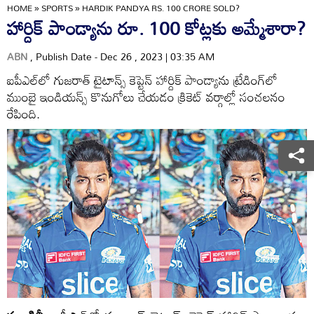
HOME
»
SPORTS
»
HARDIK PANDYA RS. 100 CRORE SOLD?
హార్దిక్‌ పాండ్యాను రూ. 100 కోట్లకు అమ్మేశారా?
ABN
, Publish Date - Dec 26 , 2023 | 03:35 AM
ఐపీఎల్‌లో గుజరాత్‌ టైటాన్స్‌ కెప్టెన్‌ హార్దిక్‌ పాండ్యాను ట్రేడింగ్‌లో
ముంబై ఇండియన్స్‌ కొనుగోలు చేయడం క్రికెట్‌ వర్గాల్లో సంచలనం
రేపింది.