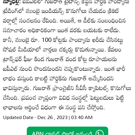
న్యూఢిల్లీ:
ఐపీఎల్‌లో గుజరాత్‌ టైటాన్స్‌ కెప్టెన్‌ హార్దిక్‌ పాండ్యాను
ట్రేడింగ్‌లో ముంబై ఇండియన్స్‌ కొనుగోలు చేయడం క్రికెట్‌
వర్గాల్లో సంచలనం రేపింది. అయితే, ఆ డీల్‌కు సంబంధించిన
సమాచారం అధికారికంగా ఇంత వరకు బయటకు రాలేదు.
కానీ, ముంబై రూ. 100 కోట్లకు పాండ్యాను ఖరీదు చేసినట్టు
సోషల్‌ మీడియాలో వార్తలు చక్కర్లు కొడుతున్నాయి. కేవలం
ట్రాన్స్‌ఫర్‌ ఫీజు కింద గుజరాత్‌ వంద కోట్ల రూపాయలను
ఐపీఎల్‌ నుంచి పొందనుందని చెప్పుకొంటున్నారు. ఇంత భారీ
లాభం వస్తుంది కాబట్టి హార్దిక్‌ను గుజరాత్‌ అమ్మేసిందని
భావిస్తున్నారు. గుజరాత్‌ ఫ్రాంచైజీని సీవీసీ క్యాపిటల్స్‌ కొనుగోలు
చేసింది. ప్రపంచ వ్యాప్తంగా వివిధ సంస్థల్లో పెట్టుబడులు పెట్టి
లాభాలను ఆర్జించే విధంగా ఈ సంస్థ పని చేస్తోంది.
Updated Date - Dec 26 , 2023 | 03:40 AM