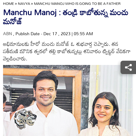
HOME
»
NAVYA
»
MANCHU MANOJ WHO IS GOING TO BE A FATHER
Manchu Manoj : తండ్రి కాబోతున్న మంచు
మనోజ్‌
ABN
, Publish Date - Dec 17 , 2023 | 05:55 AM
అభిమానులకు హీరో మంచు మనోజ్‌ ఓ శుభవార్త చెప్పారు. తన
సతీమణి మౌనిక త్వరలో తల్లి కాబోతున్నట్లు శనివారం ట్విట్టర్‌ వేదికగా
వెల్లడించారు.