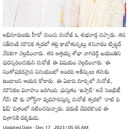
అభిమానులకు హీరో మంచు మనోజ్‌ ఓ శుభవార్త చెప్పారు. తన
సతీమణి మౌనిక త్వరలో తల్లి కాబోతున్నట్లు శనివారం ట్విట్టర్‌
వేదికగా వెల్లడించారు. తన అత్తయ్య శోభా నాగిరెడ్డి జయంతిని
పురస్కరించుకుని మనోజ్‌ ఈ విషయం వెల్లడించారు. ఈ
సంతోషకరమైన సమయంలో అందరి ఆశీస్సులు తమకు
ఉండాలని ఆయన కోరారు. ఈ ఏడాది మార్చిలో మనోజ్‌,
మౌనికల వివాహం జరిగింది. ప్రస్తుతం ‘ఉస్తాద్‌’ అనే సెలబ్రిటీ
గేమ్‌ షో కు హోస్ట్‌గా వ్యవహరిస్తున్న మనోజ్‌ త్వరలో ‘వాట్‌ ది
ఫిష్‌’ చిత్రంలో నటించనున్నారు. వరుణ్‌ దేవరకొండ ఈ
చిత్రానికి దర్శకుడు.
Updated Date - Dec 17 , 2023 | 05:55 AM