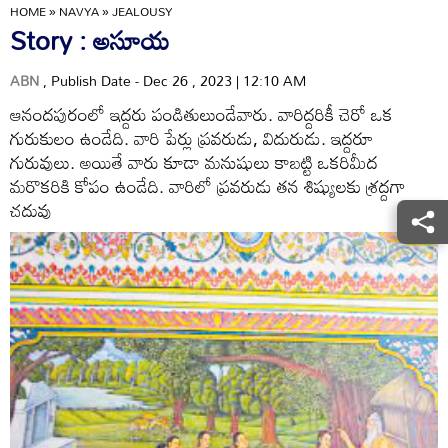
HOME
»
NAVYA
»
JEALOUSY
Story : అసూయ
ABN
, Publish Date - Dec 26 , 2023 | 12:10 AM
ఆనందపురంలో ఇద్దరు పండితులుండేవారు. వారిద్దరికీ చెరో ఒక
గురుకులం ఉండేది. వారి పేర్లు ప్రవరుడు, విదురుడు. ఇద్దరూ
గురువులు. అయితే వారు కూడా మనుషులు కాబట్టి ఒకరిమీద
మరొకరికి కోపం ఉండేది. వారిలో ప్రవరుడు తన శిష్యులకు శ్రద్దగా
చదువు