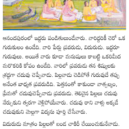
ఆనందపురంలో ఇద్దరు పండితులుండేవారు. వారిద్దరికీ చెరో ఒక
గురుకులం ఉండేది. వారి పేర్లు ప్రవరుడు, విదురుడు. ఇద్దరూ
గురువులు. అయితే వారు కూడా మనుషులు కాబట్టి ఒకరిమీద
మరొకరికి కోపం ఉండేది. వారిలో ప్రవరుడు తన శిష్యులకు
శ్రద్దగా చదువు చెప్పేవాడు. పిల్లవాడు చెడిపోతే గురువుదే తప్పు
అనేంత బాధ్యత ప్రవరుడిది. పెత్తనంతో కాకుండా వాత్సల్యం,
ప్రేమతో చదువుచెప్పేవాడు ప్రవరుడు. తెలివైన పిల్లలు చదువు
నేర్చుకుని త్వరగా వెళ్లిపోయేవారు. చదువు రాని వాళ్లు అక్కడే
చదువుకుని మెల్లగా విద్యను పూర్తి చేసేవారు.
విదురుడు మాత్రం పిల్లలతో బండ చాకిరీ చేయించుకునేవాడు.