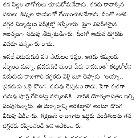
తన పిల్లల బాగోగులు చూసుకోమనేవాడు. తనకు కావాల్సిన
పనులు శిష్యుల సాయంతో చేయించుకునేవాడు. దీంతో అతని
దగ్గర విద్యార్థులు పరీక్షల్లో తప్పేవారు. పైగా విపరీతమైన
ఆలస్యంగా చదువు నేర్చుకునేవారు. దీంతో ఆయన దగ్గరకు
ఎవరూ వచ్చేవారు కాదు.
అసలే విదురుడుకి పని చేయటం కష్టం. అతడు శిష్యులకు
నేర్పింది సున్నా. ప్రవరుడికి మంచి పేరు రావటంతో తట్టుకోలేని
విదురుడు రాజుగారి దగ్గరకు వెళ్లి ఇలా చెప్పాడు. ‘అయ్యా..
ప్రవరుడు ఒట్టి దొంగ. చదువు చెప్పటం రాదు. పైగా త్వరగా
చదువు పూర్తి చేసినట్లు నమ్మబలికి.. వారికి యోగ్యతాపత్రం ఇచ్చి
పంపుతున్నాడు. ఈ దుర్మార్గాన్ని అరికట్టాలి’ అంటూ దొంగ
ఏడుపు ఏడిచాడు. తక్షణమే రాజుగారు ఇద్దరు పండితులను తన
దగ్గరకు రప్పించండి అని ఆదేశించారు.