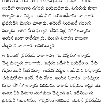
రాజుగారు పంపిన లేఖను చూసి ప్రవరుడు వెంటనే గుర్రం
బండిలో రాజుగారి దగ్గరకు బయలుదేరాడు. విదురుడు కూడా
ఉత్సాహంగా ఎద్దుల బండి మీద బయలుదేరాడు. రాజుగారు
ప్రవరుడిని మొదట చూశాడు. అదేంటీ నిందితుడే ముందు
వచ్చాడు. అతని మీద ఫిర్యాదు చేసిన వ్యక్తి ఏడీ? అన్నాడు.
ఆయన ఇంకా రాలేదన్నారు. వెంటనే విచారణ వాయిదా
వేద్దామని రాజుగారు అనుకున్నారు.
ఆ క్షణంలో ప్రవరుడు రాజుగారితో ‘ఓ విన్నపం’ అన్నాడు.
చెప్పమన్నారు రాజుగారు. ‘ఇద్దరం ఒకేసారి బయల్దేరాం. నేను
గుర్రం బండి మీద వచ్చా. ఆయన ఎద్దుల బండి మీద వస్తున్నాడు.
చదువుల్లోనూ అంతే. నేను వేగం. ఆయన నిదానం. నాశిష్యులు
కూడా వేగమే’ అన్నారు ప్రవరుడు. రాజుకు విషయం అర్థమైంది.
అసలు వీరి వెనకాల సంగతులు చెప్పండి అని ఆదేశించాడు.
ప్రవరుడి మంచితనం, గొప్పదనం తెలిసింది. వెంటనే ప్రవరుడిని