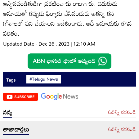
ఆస్థానపండితుడిగా ప్రకటించాడు రాజుగారు. విదురుడు
అసూయతో తప్పుడు ఫిర్యాదు చేసినందుకు అతన్ని తన
గోశాలలో పని చేయాలని ఆదేశించాడు. అదీ అసూయకు తగిన
ఫలితం.
Updated Date - Dec 26 , 2023 | 12:10 AM
#Telugu News
Tags
SUBSCRIBE
నవ్య
మరిన్ని చదవండి
తాజావార్తలు
మరిన్ని చదవండి