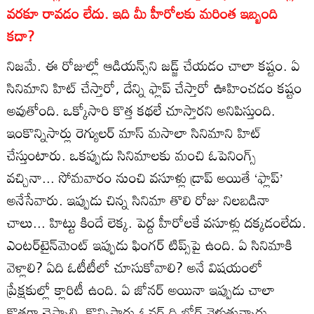
వరకూ రావడం లేదు. ఇది మీ హీరోలకు మరింత ఇబ్బంది
కదా?
నిజమే. ఈ రోజుల్లో ఆడియన్స్‌ని జడ్జ్‌ చేయడం చాలా కష్టం. ఏ
సినిమాని హిట్‌ చేస్తారో, దేన్ని ఫ్లాప్‌ చేస్తారో ఊహించడం కష్టం
అవుతోంది. ఒక్కోసారి కొత్త కథలే చూస్తారని అనిపిస్తుంది.
ఇంకొన్నిసార్లు రెగ్యులర్‌ మాస్‌ మసాలా సినిమాని హిట్‌
చేస్తుంటారు. ఒకప్పుడు సినిమాలకు మంచి ఓపెనింగ్స్‌
వచ్చినా... సోమవారం నుంచి వసూళ్లు డ్రాప్‌ అయితే ‘ఫ్లాప్‌’
అనేసేవారు. ఇప్పుడు చిన్న సినిమా తొలి రోజు నిలబడినా
చాలు... హిట్టు కిందే లెక్క. పెద్ద హీరోలకే వసూళ్లు దక్కడంలేదు.
ఎంటర్‌టైన్‌మెంట్‌ ఇప్పుడు ఫింగర్‌ టిప్స్‌పై ఉంది. ఏ సినిమాకి
వెళ్లాలి? ఏది ఓటీటీలో చూసుకోవాలి? అనే విషయంలో
ప్రేక్షకుల్లో క్లారిటీ ఉంది. ఏ జోనర్‌ అయినా ఇప్పుడు చాలా
కొత్తగా చెప్పాలి. కొన్నిసార్లు ఓవర్‌ ది బోర్డ్‌ వెళుతున్నారు.