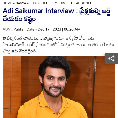
HOME
»
NAVYA
»
IT IS DIFFICULT TO JUDGE THE AUDIENCE
Adi Saikumar Interview : ప్రేక్షకుల్ని జడ్జ్‌
చేయడం కష్టం
ABN
, Publish Date - Dec 17 , 2023 | 06:26 AM
కావల్సినంత టాలెంటు... బ్యాక్‌గ్రౌండూ ఉన్న హీరో... ఆది
సాయికుమార్‌. కెరీర్‌ ప్రారంభంలోనే హిట్లు చూశారు. ఆ తరవాతే ఆటు
పోట్ల ఆట మొదలైంది.