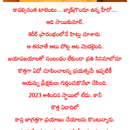
కావల్సినంత టాలెంటు... బ్యాక్‌గ్రౌండూ ఉన్న హీరో...
ఆది సాయికుమార్‌.
కెరీర్‌ ప్రారంభంలోనే హిట్లు చూశారు.
ఆ తరవాతే ఆటు పోట్ల ఆట మొదలైంది.
జయాపజయాలతో సంబంధం లేకుండా ప్రతి సినిమాలోనూ
కొత్తగా ఏదో చూపించాలన్న ప్రయత్నమే ఇప్పటికీ
ఆయన్ను ప్రేక్షకులు గుర్తించుకొనేలా చేసింది.
2023 ఆశించిన స్థాయిలో లేదు. కానీ
కొత్త ఏడాదిలో
కాస్త జాగ్రత్తగా ప్రయాణం చేయాలను కొంటున్నారు.