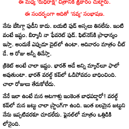
ఈ మధ్యే ‘రుధిరాక్ష’ చిత్రానికి శ్రీకారం చుట్టారు.
ఈ సందర్భంగా ఆదితో ‘నవ్య’ సంభాషణ.
నేను బేసిగ్గా ఫుడీని కాదు. బయటి ఫుడ్‌ అస్సలు తినలేను. ఇంటి
వంటే ఇష్టం. బిర్యానీ నా ఫేవరెట్‌ ఫుడ్‌. ఫిట్‌నెస్‌కి ప్రాధాన్యం
ఇస్తా. అందుకే ఎప్పుడూ డైట్‌లో ఉంటా. ఆదివారం మాత్రం చీట్‌
డే. ఆ రోజు అన్నీ తినేస్తా.
క్రికెట్‌ అంటే చాలా ఇష్టం. భారత్‌ ఆడే అన్ని మ్యాచ్‌లూ ఫాలో
అవుతుంటా. భారత్‌ వరల్డ్‌ కప్‌లో ఓడిపోవడం బాధించింది.
చాలా రోజులు తేరుకోలేదు.
నేనే ఇలా ఉంటే మన ఆటగాళ్లు ఇంకెంత బాధపడ్డారో! వరల్డ్‌
కప్‌లో మన జట్టు చాలా స్ర్టాంగ్‌గా ఉంది. ఇంత బలమైన జట్టుని
నేను ఇప్పటివరకూ చూడలేదు. ఫైనల్‌లో మాత్రం ఒత్తిడికి
లోనైంది.