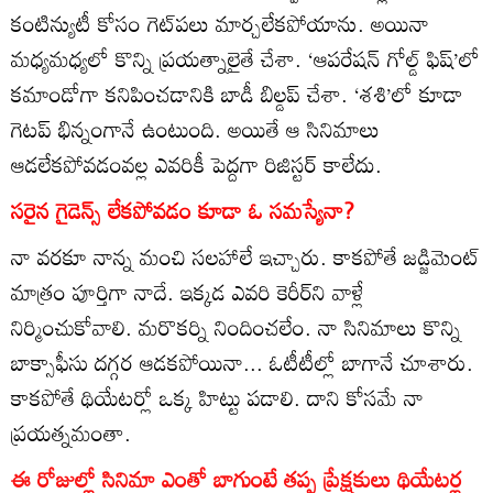
కంటిన్యుటీ కోసం గెట్‌పలు మార్చలేకపోయాను. అయినా
మధ్యమధ్యలో కొన్ని ప్రయత్నాలైతే చేశా. ‘ఆపరేషన్‌ గోల్డ్‌ ఫిష్‌’లో
కమాండోగా కనిపించడానికి బాడీ బిల్డప్‌ చేశా. ‘శశి’లో కూడా
గెటప్‌ భిన్నంగానే ఉంటుంది. అయితే ఆ సినిమాలు
ఆడలేకపోవడంవల్ల ఎవరికీ పెద్దగా రిజిస్టర్‌ కాలేదు.
సరైన గైడెన్స్‌ లేకపోవడం కూడా ఓ సమస్యేనా?
నా వరకూ నాన్న మంచి సలహాలే ఇచ్చారు. కాకపోతే జడ్జిమెంట్‌
మాత్రం పూర్తిగా నాదే. ఇక్కడ ఎవరి కెరీర్‌ని వాళ్లే
నిర్మించుకోవాలి. మరొకర్ని నిందించలేం. నా సినిమాలు కొన్ని
బాక్సాఫీసు దగ్గర ఆడకపోయినా... ఓటీటీల్లో బాగానే చూశారు.
కాకపోతే థియేటర్లో ఒక్క హిట్టు పడాలి. దాని కోసమే నా
ప్రయత్నమంతా.
ఈ రోజుల్లో సినిమా ఎంతో బాగుంటే తప్ప ప్రేక్షకులు థియేటర్ల