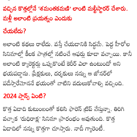
వచ్చిన కొత్తల్లోనే ‘శమంతకమణి’ లాంటి మల్టీస్టారర్‌ చేశారు.
మళ్లీ అలాంటి ప్రయత్నం ఎందుకు
చేయలేదు?
అలాంటి కథలు రాలేదు. వస్తే చేయడానికి సిద్ధమే. పెద్ద హీరోల
సినిమాల్లో కీలక పాత్రల్లో నటించే ఆఫర్లు కూడా వచ్చాయి. కానీ
అలాంటి క్యారెక్టర్లు ఒప్పుకొంటే కెరీర్‌ ఎలా ఉంటుందో అని
భయపడ్డాను. ప్రేక్షకులు, దర్శకులు నన్ను ఆ జోనర్‌లో
పడేస్తారేమోననే భయంతో వాటిని వదులుకోవాల్సి వచ్చింది.
2024 ప్లాన్స్‌ ఏంటి?
కొత్త ఏడాది కుటుంబంతో కలిసి ఫారెన్‌ ట్రిప్‌ వేస్తున్నా. తిరిగి
వచ్చాక ‘రుధిరాక్ష’ సినిమా ప్రారంభం అవుతుంది. కొత్త
ఏడాదిలో నన్ను కొత్తగా చూస్తారు. నాదీ గ్యారెంటీ.