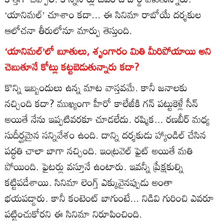
‘యానిమల్‌’ చూశాం కదా... ఈ సినిమా రాబోయే దర్శకుల
ఆలోచనా తీరులోనూ మార్పు తెస్తుంది.
‘యానిమల్‌’లో బూతులు, శృంగారం మితి మీరిపోయాయి అని
చెబుతూనే కోట్లు కట్టబెడుతున్నారు కదా?
కొన్ని ఇబ్బందులు ఉన్న మాట వాస్తవమే. కానీ జనాలకు
నచ్చింది కదా? ముఖ్యంగా హీరో కాలేజీకి గన్‌ పట్టుకెళ్లే సీన్‌
అయితే నేను ఇప్పటివరకూ చూడలేదు. రష్మిక... రణబీర్‌ మధ్య
సుదీర్ఘమైన సన్నివేశం ఉంది. దాన్ని దర్శకుడు హ్యాండిల్‌ చేసిన
పద్ధతి చాలా బాగా నచ్చింది. ఇంట్రవెల్‌ ఫైట్‌ అయితే మతి
పోయింది. ఫైటర్లు వస్తూనే ఉంటారు. ఇవన్నీ ప్రేక్షకుల్ని
కట్టిపడేశాయి. సినిమా లెంగ్త్‌ ఎక్కువైనప్పుడు అంతా
భయపడ్డారు. కానీ కంటెంట్‌ బాగుంటే... నిడివి గురించి ఎవరూ
పట్టించుకోరని ఈ సినిమా నిరూపించింది.