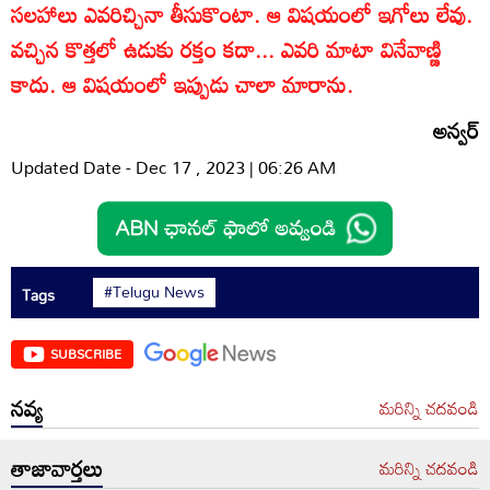
సలహాలు ఎవరిచ్చినా తీసుకొంటా. ఆ విషయంలో ఇగోలు లేవు.
వచ్చిన కొత్తలో ఉడుకు రక్తం కదా... ఎవరి మాటా వినేవాణ్ణి
కాదు. ఆ విషయంలో ఇప్పుడు చాలా మారాను.
అన్వర్‌
Updated Date - Dec 17 , 2023 | 06:26 AM
#Telugu News
Tags
SUBSCRIBE
నవ్య
మరిన్ని చదవండి
తాజావార్తలు
మరిన్ని చదవండి