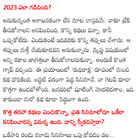
2023 ఎలా గడిచింది?
అనుకున్నంత ఆశాజనకంగా లేని మాట వాస్తవమే. నాకూ బ్రేక్‌
తీసుకోవాలని అనిపించింది. కొన్ని కథలు విన్నా. కానీ
ఒప్పుకోలేదు. ఎందుకంటే ఇదివరకు కొన్ని తప్పులు చేశాను. ఆ
తప్పులు మళ్లీ చేయకూడదని అనుకున్నాను. స్ర్కిప్టు విషయంలో
అన్ని రకాల జాగ్రత్తలూ తీసుకోవాలనుకున్నా. అందుకే కొంత
గ్యాప్‌ వచ్చింది. ఈ ప్రయాణంలో ‘రుధిరాక్ష’ రూపంలో మంచి
కథ దొరికింది. బడ్జెట్‌ పరంగా పెద్ద సినిమానే. నా గెటప్‌ కూడా
కొత్తగా ఉండబోతోంది. జనవరిలో షూటింగ్‌ మొదలెడతాం. ఇది
కాకుండా మరో కథ కూడా సిద్ధంగా ఉంది.
కొత్త తరహా కథలు ఎంచుకొన్నా, ప్రతి సినిమాలోనూ ఒకేలా
కనిపించారన్న విమర్శ ఉంది. దాన్ని స్వీకరిస్తారా?
ఒకేసారి రెండు మూడు సినిమాలు ఒప్పుకోవడం వల్ల...