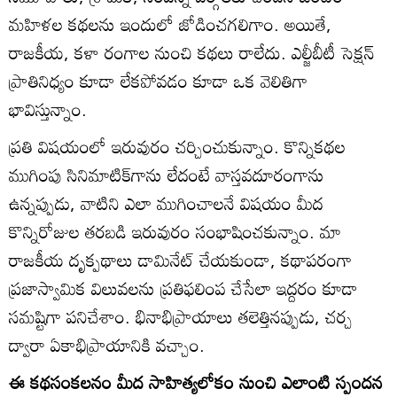
మహిళల కథలను ఇందులో జోడించగలిగాం. అయితే,
రాజకీయ, కళా రంగాల నుంచి కథలు రాలేదు. ఎల్జీబీటీ సెక్షన్‌
ప్రాతినిధ్యం కూడా లేకపోవడం కూడా ఒక వెలితిగా
భావిస్తున్నాం.
ప్రతి విషయంలో ఇరువురం చర్చించుకున్నాం. కొన్నికథల
ముగింపు సినిమాటిక్‌గాను లేదంటే వాస్తవదూరంగాను
ఉన్నప్పుడు, వాటిని ఎలా ముగించాలనే విషయం మీద
కొన్నిరోజుల తరబడి ఇరువురం సంభాషించకున్నాం. మా
రాజకీయ దృక్పథాలు డామినేట్‌ చేయకుండా, కథాపరంగా
ప్రజాస్వామిక విలువలను ప్రతిఫలింప చేసేలా ఇద్దరం కూడా
సమష్టిగా పనిచేశాం. భినాభిప్రాయాలు తలెత్తినప్పుడు, చర్చ
ద్వారా ఏకాభిప్రాయానికి వచ్చాం.
ఈ కథసంకలనం మీద సాహిత్యలోకం నుంచి ఎలాంటి స్పందన