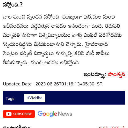
వస్తోంది.?
చాలామంచి స్పందన వస్తోంది. ముఖ్యంగా పురుషుల నుంచి
అభినందనలు పెద్దఎత్తున రావడం ఆనందంగా ఉంది. తిరుపతి
పద్మావతి మహిళా విశ్వవిద్యాలయం వాళ్లు ఎంఫిల్‌ పరిశోధనకు
‘స్వయంసిద్ధ’ను తీసుకుంటామని చెప్పారు. హైదరాబాద్‌
సెంట్రల్‌ వర్సిటీ విద్యార్థులు మమ్మల్సి కలిసి మరీ కాపీలు
తీసుకున్నారు. మంచి ఆదరణ లభిస్తోంది.
ఇంటర్వ్యూ:
సాంత్వన్‌
Updated Date - 2023-06-26T01:16:13+05:30 IST
#Vividha
Tags
SUBSCRIBE
సంపాదకీయం