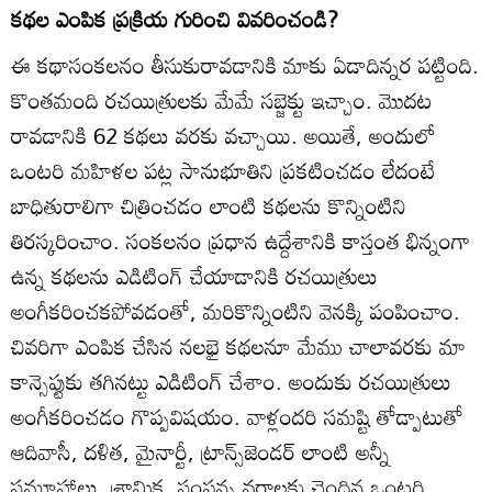
కథల ఎంపిక ప్రక్రియ గురించి వివరించండి?
ఈ కథాసంకలనం తీసుకురావడానికి మాకు ఏడాదిన్నర పట్టింది.
కొంతమంది రచయిత్రులకు మేమే సబ్జెక్టు ఇచ్చాం. మొదట
రావడానికి 62 కథలు వరకు వచ్చాయి. అయితే, అందులో
ఒంటరి మహిళల పట్ల సానుభూతిని ప్రకటించడం లేదంటే
బాధితురాలిగా చిత్రించడం లాంటి కథలను కొన్నింటిని
తిరస్కరించాం. సంకలనం ప్రధాన ఉద్దేశానికి కాస్తంత భిన్నంగా
ఉన్న కథలను ఎడిటింగ్‌ చేయాడానికి రచయిత్రులు
అంగీకరించకపోవడంతో, మరికొన్నింటిని వెనక్కి పంపించాం.
చివరిగా ఎంపిక చేసిన నలభై కథలనూ మేము చాలావరకు మా
కాన్సెప్టుకు తగినట్టు ఎడిటింగ్‌ చేశాం. అందుకు రచయిత్రులు
అంగీకరించడం గొప్పవిషయం. వాళ్లందరి సమష్టి తోడ్పాటుతో
ఆదివాసీ, దళిత, మైనార్టీ, ట్రాన్స్‌జెండర్‌ లాంటి అన్నీ
సమూహాలు, శ్రామిక, సంపన్న వర్గాలకు చెందిన ఒంటరి