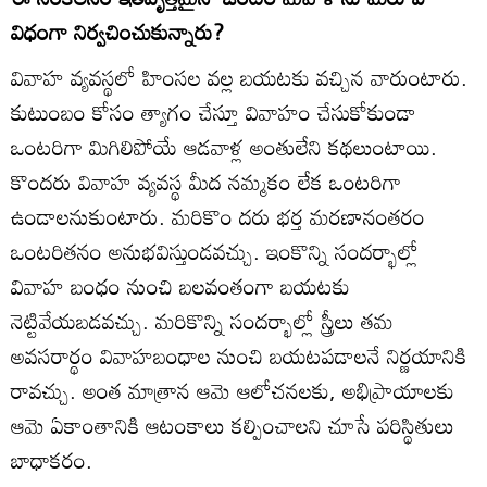
విధంగా నిర్వచించుకున్నారు?
వివాహ వ్యవస్థలో హింసల వల్ల బయటకు వచ్చిన వారుంటారు.
కుటుంబం కోసం త్యాగం చేస్తూ వివాహం చేసుకోకుండా
ఒంటరిగా మిగిలిపోయే ఆడవాళ్ల అంతులేని కథలుంటాయి.
కొందరు వివాహ వ్యవస్థ మీద నమ్మకం లేక ఒంటరిగా
ఉండాలనుకుంటారు. మరికొం దరు భర్త మరణానంతరం
ఒంటరితనం అనుభవిస్తుండవచ్చు. ఇంకొన్ని సందర్భాల్లో
వివాహ బంధం నుంచి బలవంతంగా బయటకు
నెట్టివేయబడవచ్చు. మరికొన్ని సందర్భాల్లో స్త్రీలు తమ
అవసరార్థం వివాహబంధాల నుంచి బయటపడాలనే నిర్ణయానికి
రావచ్చు. అంత మాత్రాన ఆమె ఆలోచనలకు, అభిప్రాయాలకు
ఆమె ఏకాంతానికి ఆటంకాలు కల్పించాలని చూసే పరిస్థితులు
బాధాకరం.