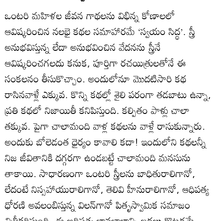
ఒంటరి మహిళల జీవన గాథలను విభిన్న కోణాలలో
ఆవిష్కరించిన నలభై కథల సమాహారమే ‘స్వయం సిద్ధ’. స్త్రీ
అనుభవిస్తున్న లేదా అనుభవించిన వేదనను స్త్రీనే
ఆవిష్కరించగలదు కనుక, పూర్తిగా రచయిత్రులతోనే ఈ
సంకలనం తీసుకొచ్చాం. అందులోనూ మొదటిసారి కథ
రాసినవాళ్లే ఎక్కువ. కొన్ని కథల్లో శైలి పరంగా తడబాటు ఉన్నా,
ప్రతి కథలో నిజాయితీ కనిపిస్తుంది. కల్పితం పాళ్లు చాలా
తక్కువ. పైగా చాలామంది వాళ్ల కథలను వాళ్లే రాసుకున్నారు.
అందుకు బోలెడంత ధైర్యం కావాలి కదా! ఇందులోని కథలన్నీ
నిజ జీవితానికి దగ్గరగా ఉండబట్టే చాలామంది మనసును
తాకాయి. సాధారణంగా ఒంటరి స్త్రీలను బాధితురాలిగానో,
లేదంటే నిస్సహాయురాలిగానో, తెలివి హీనురాలిగానో, ఆధిపత్య
ధోరణి అవలంబిస్తున్న విలన్‌గానో పితృస్వామిక సమాజం
చిత్రీకరిస్తుంది. ఈ ఆధిపత్య భావజాలాన్ని బద్ధలు కొట్టడమే