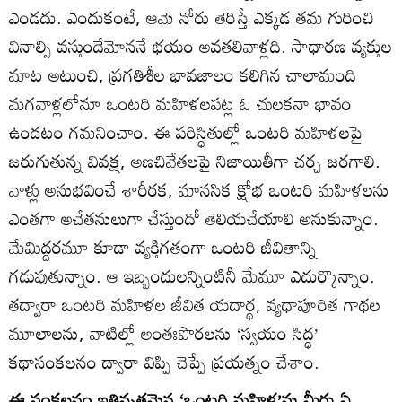
ఎండదు. ఎందుకంటే, ఆమె నోరు తెరిస్తే ఎక్కడ తమ గురించి
వినాల్సి వస్తుందేమోననే భయం అవతలివాళ్లది. సాధారణ వ్యక్తుల
మాట అటుంచి, ప్రగతిశీల భావజాలం కలిగిన చాలామంది
మగవాళ్లలోనూ ఒంటరి మహిళలపట్ల ఓ చులకనా భావం
ఉండటం గమనించాం. ఈ పరిస్థితుల్లో ఒంటరి మహిళలపై
జరుగుతున్న వివక్ష, అణచివేతలపై నిజాయితీగా చర్చ జరగాలి.
వాళ్లు అనుభవించే శారీరక, మానసిక క్షోభ ఒంటరి మహిళలను
ఎంతగా అచేతనులుగా చేస్తుందో తెలియచేయాలి అనుకున్నాం.
మేమిద్దరమూ కూడా వ్యక్తిగతంగా ఒంటరి జీవితాన్ని
గడుపుతున్నాం. ఆ ఇబ్బందులన్నింటినీ మేమూ ఎదుర్కొన్నాం.
తద్వారా ఒంటరి మహిళల జీవిత యదార్థ, వ్యధాపూరిత గాథల
మూలాలను, వాటిల్లో అంతఃపొరలను ‘స్వయం సిద్ధ’
కథాసంకలనం ద్వారా విప్పి చెప్పే ప్రయత్నం చేశాం.
ఈ సంకలనం ఇతివృత్తమైన ‘ఒంటరి మహిళ’ను మీరు ఏ