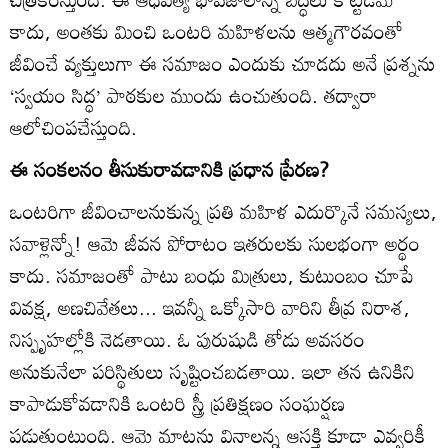
కాదు, అంతకు మించి ఒంటరి మహిళలను ఆత్మగౌరవంతో
జీవించే వ్యక్తులుగా ఈ సమాజం ఎందుకు చూడదు అనే ప్రశ్నను
‘స్వయం సిద్ధ’ పాఠకుల ముందు ఉంచుతుంది. తద్వారా
ఆలోచింపచేస్తుంది.
ఈ సంకలనం తీసుకురావడానికి ప్రధాన ప్రేరణ?
ఒంటరిగా జీవించాలనుకున్న ప్రతి మహిళ ఎదుర్కొనే సమస్యలు,
సవాళ్లెన్నో! ఆమె జీవన పోరాటం ఇతరులకు సులభంగా అర్థం
కాదు. సమాజంతో పాటు బంధు మిత్రులు, కుటుంబం చూపే
వివక్ష, అణచివేతలు... ఇవన్నీ ఒక్కోసారి వారిని తీవ్ర నిరాశ,
నిస్పృహల్లోకి నెడతాయి. ఓ పురుషుడి తోడు అవసరం
అనుకునేలా పరిస్థితులు సృష్టించబడతాయి. ఇలా తన ఉనికిని
కాపాడుకోవడానికి ఒంటరి స్త్రీ ప్రతిక్షణం సంఘర్షణ
పడుతుంటుంది. ఆమె మాటను వినాలన్న ఆసక్తి కూడా ఎవ్వరికీ