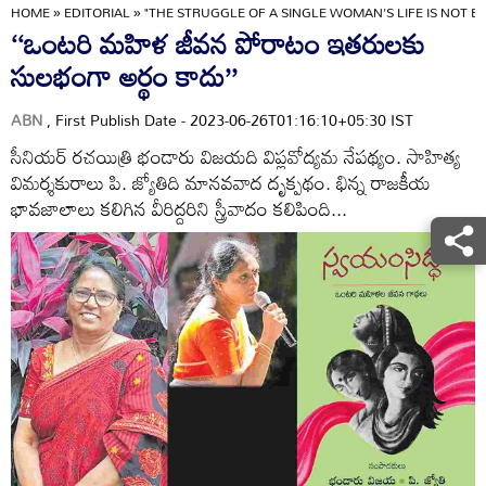
HOME
»
EDITORIAL
»
"THE STRUGGLE OF A SINGLE WOMAN'S LIFE IS NOT E
‘‘ఒంటరి మహిళ జీవన పోరాటం ఇతరులకు
సులభంగా అర్థం కాదు’’
ABN
, First Publish Date - 2023-06-26T01:16:10+05:30 IST
సీనియర్‌ రచయిత్రి భండారు విజయది విప్లవోద్యమ నేపథ్యం. సాహిత్య
విమర్శకురాలు పి. జ్యోతిది మానవవాద దృక్పథం. భిన్న రాజకీయ
భావజాలాలు కలిగిన వీరిద్దరిని స్త్రీవాదం కలిపింది...