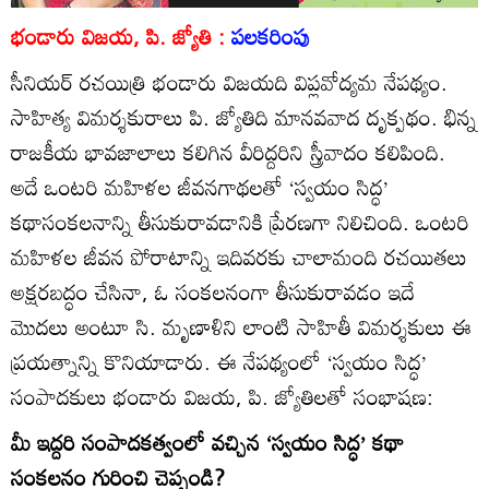
భండారు విజయ, పి. జ్యోతి :
పలకరింపు
సీనియర్‌ రచయిత్రి భండారు విజయది విప్లవోద్యమ నేపథ్యం.
సాహిత్య విమర్శకురాలు పి. జ్యోతిది మానవవాద దృక్పథం. భిన్న
రాజకీయ భావజాలాలు కలిగిన వీరిద్దరిని స్త్రీవాదం కలిపింది.
అదే ఒంటరి మహిళల జీవనగాథలతో ‘స్వయం సిద్ధ’
కథాసంకలనాన్ని తీసుకురావడానికి ప్రేరణగా నిలిచింది. ఒంటరి
మహిళల జీవన పోరాటాన్ని ఇదివరకు చాలామంది రచయితలు
అక్షరబద్ధం చేసినా, ఓ సంకలనంగా తీసుకురావడం ఇదే
మొదలు అంటూ సి. మృణాళిని లాంటి సాహితీ విమర్శకులు ఈ
ప్రయత్నాన్ని కొనియాడారు. ఈ నేపథ్యంలో ‘స్వయం సిద్ధ’
సంపాదకులు భండారు విజయ, పి. జ్యోతిలతో సంభాషణ:
మీ ఇద్దరి సంపాదకత్వంలో వచ్చిన ‘స్వయం సిద్ధ’ కథా
సంకలనం గురించి చెప్పండి?