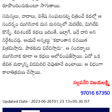
రూపొందించుకుంటూ సాగుతాయి.
సమస్యలు, వాదాలు, విశేష సంఘటనల్ని చిత్రించే కథల్లో ఆ
సందర్భం ముగిసినాక మన మనస్సులో మెదిలేవి, మిగిలేవి
కొన్నే. శివశంకర్‌ కథలు ఇదింతే, ఇట్లాగే, ఇదే దారి అని
నిర్దేశించవు. ఆయనే అన్నట్టు ‘‘కథాంతాన రచయిత
విశ్రమిస్తాడు. పాఠకుడు వివేచిస్తాడు’’. ఆ సందర్భాలు
ముగిసినాక కూడా ఆ కథలు ఆలోచింపజేస్తాయి. ఏదో ఒక
జీవిత మర్మాన్ని విడమరిచి చెపుతూనే ఉంటాయి. ఆ విధంగా
కాలాతిక్రమణ చేస్తాయి.
నల్లపనేని విజయలక్ష్మి
97016 67350
Updated Date - 2023-06-26T01:23:13+05:30 IST