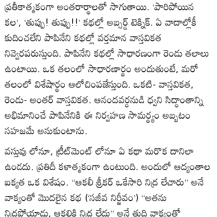
ప్రతీకాత్మకంగా అంతరార్థాలతో సాగుతాయి. ‘పారిపోయిన
కల’, ‘తుప్పు! తుప్పు!!’ కథల్లో అబ్సర్డ్‌ టెక్నిక్‌. ఏ వాదాల్లోకీ
కుదించలేని పాపినేని కథల్లో వర్తమాన వాస్తవికత
నివ్వెరపరుస్తుంది. పాపినేని కథల్లో సాధారణంగా రెండు తలాలు
ఉంటాయి. ఒక తలంలో సాధారణార్థం అందుతుంటే, మరో
తలంలో విశేషార్థం ఆలోచింపజేస్తుంది. ఒకటి- వాస్తవికత,
రెండు- అంతర్‌ వాస్తవికత. ఆనందవర్ధనుడి ధ్వని సిద్ధాంతాన్ని
అభిమానించే పాపినేనికి ఈ నిర్వహణ సామర్థ్యం అబ్బటం
సహజమే అనుకుంటాను.
వస్తువు లోనూ, ట్రీట్‌మెంట్‌ లోనూ ఏ కథా మరొక దానిలా
ఉండదు. ప్రతిదీ కళాత్మకంగా ఉంటుంది. అందులో ఆద్యంతాల
ఐక్యత ఒక విశేషం. ‘‘ఆకలీ శ్రీకర్‌ ఒకేసారి నిద్ర లేచారు’’ అనే
వాక్యంతో మొదలైన కథ (‘సజీవ నిర్జీవం’) ‘‘అతను
నిద్రపోయాడు, ఆకలికి నిద్ర లేదు’’ అనే తుది వాక్యంతో