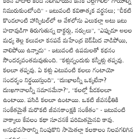
కఠిన పాదాల కింద నలిగిపోయిన ఇసక చల్లగాలిలో గాయాల్ని
నిమురుకుంటోంది’’ - ఇటువంటి కవితాత్మక వర్ణనలు; ‘‘చీకటి
కొండలాంటి హాస్పిటల్‌లో ఆ వేళలోను ఎలుకల్లా అటు ఇటు
హడావుడిగా తిరుగుతున్న డాక్టర్లు, నర్సులు’’, ‘‘ఎప్పుడూ అలల
మధ్య తెల్ల కలువలా కనపడే మహేంద్ర బెడ్‌మీద వాడిపోయి,
వాలిపోయి ఉన్నాడు’’ - ఇటువంటి ఉపమలతో కథనం
సౌందర్యవంతమవుతుంది. ‘‘కళ్లున్నందుకు కన్నీళ్లు తప్పవు.
కలలూ తప్పవు. ఏ కళ్లు ఎటువంటి కలలు గంటాయో
సందర్భం నిర్ణయిస్తుంది’’, ‘‘దుఃఖాలన్నీ ఒక్కటేనా?
దుఃఖగానాలన్నీ సమానమేనా?’’, ‘‘కలల్లో పీడకలలూ
ఉంటాయి. పసిడి కలలూ ఉంటాయి. ఒకటి జీవనభీతికి
సంకేతమైతే మరొకటి జీవనకాంక్షకి సంకేతం’’ - ఇటువంటి
వాక్యాలు కేవలం కథా సూచనకే పరిమితమైనవి కావు.
అనుభవసారాన్ని నింపుకొని సామెతల్లా కలకాలం నిలవగలిగిన