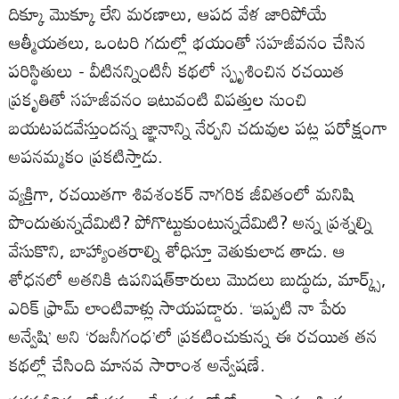
దిక్కూ మొక్కూ లేని మరణాలు, ఆపద వేళ జారిపోయే
ఆత్మీయతలు, ఒంటరి గదుల్లో భయంతో సహజీవనం చేసిన
పరిస్థితులు - వీటినన్నింటినీ కథలో స్పృశించిన రచయిత
ప్రకృతితో సహజీవనం ఇటువంటి విపత్తుల నుంచి
బయటపడవేస్తుందన్న జ్ఞానాన్ని నేర్పని చదువుల పట్ల పరోక్షంగా
అపనమ్మకం ప్రకటిస్తాడు.
వ్యక్తిగా, రచయితగా శివశంకర్‌ నాగరిక జీవితంలో మనిషి
పొందుతున్నదేమిటి? పోగొట్టుకుంటున్నదేమిటి? అన్న ప్రశ్నల్ని
వేసుకొని, బాహ్యాంతరాల్ని శోధిస్తూ వెతుకులాడ తాడు. ఆ
శోధనలో అతనికి ఉపనిషత్‌కారులు మొదలు బుద్ధుడు, మార్క్స్‌,
ఎరిక్‌ ఫ్రామ్‌ లాంటివాళ్లు సాయపడ్డారు. ‘ఇప్పటి నా పేరు
అన్వేషి’ అని ‘రజనీగంధ’లో ప్రకటించుకున్న ఈ రచయిత తన
కథల్లో చేసింది మానవ సారాంశ అన్వేషణే.