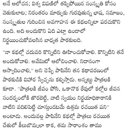
అనే ఆలోచన; విశ్వ విపణిలో తప్పిపోయిన సంస్కృతి కోసం
వెతుకులాట; నిరంతరం మార్పుకు గురవుతున్న భాష, సమాజం,
సంస్కృతుల గురించిన అవగాహన ఈ కథలన్నిటా పరచుకొని
ఉంది. అది అందుకొని ఏది ఎట్లా ఉండాలో
నిర్ణయించుకోవలసిన బాధ్యత పాఠకులది.
‘‘నా కథల్లో చదువరి కొన్నిటిని ఊహించుకోవాలి. కొన్నిటిని తనే
అందుకోవాలి. అవేమిటో ఆలోచించాలి. నిదానంగా
ఆస్వాదించాలి,’’ అని చెప్పే పాపినేని తన కథావరణంలో
పాఠకుడికి విహార స్వేచ్ఛను కల్పిస్తాడు. అన్నట్టు పాత్రలకి
కూడా. ‘‘పాత్రలకి జీవం పోసి, ఒకానొక రేవులో కల్లోల జీవన
సందర్భంలోకి జొరబెట్టి, వాటి స్వయం నిర్ణయాధికారానికి
వాటిని వదిలిపెట్టి చూస్తుండటమే ఉత్తమ రచయిత పని’’
అంటాడు. అందువల్ల పాపినేని కథల్లో పాత్రలు రచయిత
చేతుల్లో కీలుబొమ్మల్లా కాక, తమ సారాంశం తాము