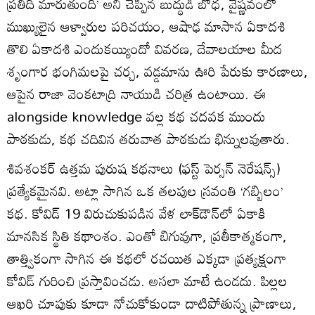
ప్రతిదీ మారుతుంది’ అని చెప్పిన బుద్ధుడి బోధ, వైష్ణవంలో
ముఖ్యులైన ఆళ్వారుల పరిచయం, ఆషాఢ మాసాన ఏకాదశి
తొలి ఏకాదశి ఎందుకయ్యిందో వివరణ, దేవాలయాల మీద
శృంగార భంగిమలపై చర్చ, వడ్డమాను ఊరి పేరుకు కారణాలు,
ఆపైన రాజా వెంకటాద్రి నాయుడి చరిత్ర ఉంటాయి. ఈ
alongside knowledge వల్ల కథ చదవక ముందు
పాఠకుడు, కథ చదివిన తరువాత పాఠకుడు భిన్నులవుతారు.
శివశంకర్‌ ఉత్తమ పురుష కథనాలు (ఫస్ట్‌ పెర్సన్‌ నెరేషన్స్‌)
ప్రత్యేకమైనవి. అట్లా సాగిన ఒక తలపుల స్రవంతి ‘గబ్బిలం’
కథ. కోవిడ్‌ 19 విరుచుకుపడిన వేళ లాక్‌డౌన్‌లో ఏకాకి
మానసిక స్థితి కథాంశం. ఎంతో బిగువుగా, ప్రతీకాత్మకంగా,
తాత్త్వికంగా సాగిన ఈ కథలో రచయిత ఎక్కడా ప్రత్యక్షంగా
కోవిడ్‌ గురించి ప్రస్తావించడు. అసలా మాటే ఉండదు. పిల్లల
ఆఖరి చూపుకు కూడా నోచుకోకుండా దాటిపోతున్న ప్రాణాలు,