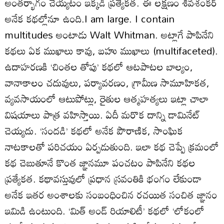
అంతర్భాగం చెయ్యటం ఇక్కడి ప్రత్యేకత. ఈ లక్షణం శివశంకర్‌
అనేక కథల్లోనూ ఉంది.I am large. I contain
multitudes అంటాడు Walt Whitman. అట్లాగే పాపినేని
కథలు ఏక ముఖాలు కావు, బహు ముఖాలు (multifaceted).
ఉదాహరణకి ‘చింతల తోపు’ కథలో ఆటపాటల బాల్యం,
వానాకాలం చదువులు, పర్యావరణం, గ్రామీణ సామూహికత,
వ్యవసాయంలో ఆటుపోట్లు, రైతుల ఆత్మహత్యలు ఇట్లా చాలా
విషయాలు పాత్ర వహిస్తాయి. ఏదీ మరొక దాన్ని డామినేట్‌
చెయ్యదు. ‘సందడి’ కథలో అనేక పౌరాణిక, సాంఘిక
నాటకాలతో పరిచయం ఏర్పడుతుంది. ఇలా కథ చెప్పే క్రమంలో
కథ చెబుతూనే కొంత జ్ఞానమూ పంచటం పాపినేని కథల
ప్రత్యేకత. కథావస్తువులో ప్రధాన స్రవంతికి భంగం లేకుండా
అనేక ఇతర అంశాలకు సంబంధించిన రచయిత సంచిత జ్ఞానం
ఇమిడి ఉంటుంది. ‘మిత్‌ అండ్‌ రియాలిటీ’ కథలో ‘లోకంలో