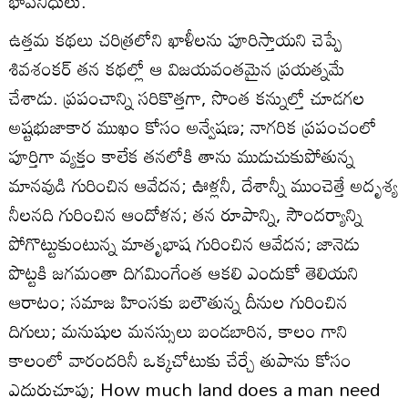
భావనిధులు.
ఉత్తమ కథలు చరిత్రలోని ఖాళీలను పూరిస్తాయని చెప్పే
శివశంకర్‌ తన కథల్లో ఆ విజయవంతమైన ప్రయత్నమే
చేశాడు. ప్రపంచాన్ని సరికొత్తగా, సొంత కన్నుల్తో చూడగల
అష్టభుజాకార ముఖం కోసం అన్వేషణ; నాగరిక ప్రపంచంలో
పూర్తిగా వ్యక్తం కాలేక తనలోకి తాను ముడుచుకుపోతున్న
మానవుడి గురించిన ఆవేదన; ఊళ్లనీ, దేశాన్నీ ముంచెత్తే అదృశ్య
నీలనది గురించిన ఆందోళన; తన రూపాన్ని, సౌందర్యాన్ని
పోగొట్టుకుంటున్న మాతృభాష గురించిన ఆవేదన; జానెడు
పొట్టకి జగమంతా దిగమింగేంత ఆకలి ఎందుకో తెలియని
ఆరాటం; సమాజ హింసకు బలౌతున్న దీనుల గురించిన
దిగులు; మనుషుల మనస్సులు బండబారిన, కాలం గాని
కాలంలో వారందరినీ ఒక్కచోటుకు చేర్చే తుపాను కోసం
ఎదురుచూపు; How much land does a man need