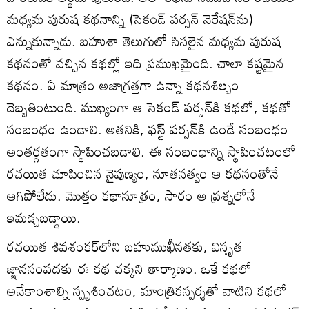
మధ్యమ పురుష కథనాన్ని (సెకండ్‌ పర్సన్‌ నెరేషన్‌ను)
ఎన్నుకున్నాడు. బహుశా తెలుగులో సిసలైన మధ్యమ పురుష
కథనంతో వచ్చిన కథల్లో ఇది ప్రముఖమైంది. చాలా కష్టమైన
కథనం. ఏ మాత్రం అజాగ్రత్తగా ఉన్నా కథనశిల్పం
దెబ్బతింటుంది. ముఖ్యంగా ఆ సెకండ్‌ పర్సన్‌కి కథలో, కథతో
సంబంధం ఉండాలి. అతనికి, ఫస్ట్‌ పర్సన్‌కి ఉండే సంబంధం
అంతర్గతంగా స్థాపించబడాలి. ఈ సంబంధాన్ని స్థాపించటంలో
రచయిత చూపించిన నైపుణ్యం, నూతనత్వం ఆ కథనంతోనే
ఆగిపోలేదు. మొత్తం కథాసూత్రం, సారం ఆ ప్రశ్నలోనే
ఇమడ్చబడ్డాయి.
రచయిత శివశంకర్‌లోని బహుముఖీనతకు, విస్తృత
జ్ఞానసంపదకు ఈ కథ చక్కని తార్కాణం. ఒకే కథలో
అనేకాంశాల్ని స్పృశించటం, మాంత్రికస్పర్శతో వాటిని కథలో