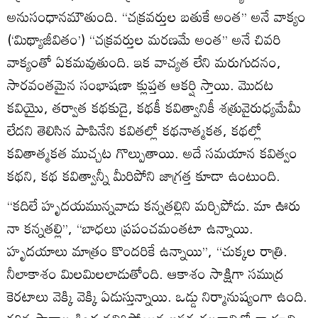
అనుసంధానమౌతుంది. ‘‘చక్రవర్తుల బతుకే అంత’’ అనే వాక్యం
(‘మిథ్యాజీవితం’) ‘‘చక్రవర్తుల మరణమే అంత’’ అనే చివరి
వాక్యంతో ఏకమవుతుంది. ఇక వాచ్యత లేని మరుగుదనం,
సారవంతమైన సంభాషణా క్లుప్తత ఆకర్షి స్తాయి. మొదట
కవియైు, తర్వాత కథకుడై, కథకీ కవిత్వానికీ శత్రువైరుధ్యమేమీ
లేదని తెలిసిన పాపినేని కవితల్లో కథనాత్మకత, కథల్లో
కవితాత్మకత ముచ్చట గొల్పుతాయి. అదే సమయాన కవిత్వం
కథని, కథ కవిత్వాన్నీ మీరిపోని జాగ్రత్త కూడా ఉంటుంది.
‘‘కదిలే హృదయమున్నవాడు కన్నతల్లిని మర్చిపోడు. మా ఊరు
నా కన్నతల్లి’’, ‘‘బాధలు ప్రపంచమంతటా ఉన్నాయి.
హృదయాలు మాత్రం కొందరికే ఉన్నాయి’’, ‘‘చుక్కల రాత్రి.
నీలాకాశం మిలమిలలాడుతోంది. ఆకాశం సాక్షిగా సముద్ర
కెరటాలు వెక్కి వెక్కి ఏడుస్తున్నాయి. ఒడ్డు నిర్మానుష్యంగా ఉంది.