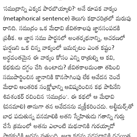
‘సముద్రాన్ని ఎక్కడ పారబొయ్యాలి?’ అనే రూపక వాక్యం
(metaphorical sentence) తెలుగు కథాచరిత్రలో మరుపు
రానిది. సముద్రం ఒక మేధావి జీవితకాలపు జ్ఞానసంపదకి
ప్రతీక. ఆ జ్ఞాన సము పార్జనలో అంతర్మథనాన్ని, ఆచరణలో
ఘర్షణని ఒక చిన్న వాక్యంలో ఇమడ్చటం ఎంత కష్టం?
అర్థవంతమైన ఈ వాక్యం కోసం ఎన్ని రాత్రుల్ని ఆ కవి,
కథకుడు దగ్ధం చేసి ఉంటాడు? జీవితకాలమంతా తపించి
సముపార్జించిన జ్ఞానానికి కొనసాగింపు లేక ఆవేదన చెందే
మేధావి ఆంతరిక సంక్షోభాన్ని ఆవిష్కరించిన కథ పాపినేని
శివశంకర్‌ రచించిన ‘సముద్రం’. ఈ కథలో ఆ మేధావి
(వనమాలి) తానుగా తన ఆవేదనను వ్యక్తీకరించడు. అల్జీమర్స్‌తో
బాధ పడుతున్న వనమాలికి అతని స్నేహితుడు గతాన్ని గుర్తు
చేసే క్రమంలో అతను ఎలాంటి మథనానికి గురయ్యాడో
పాఠకుడికి అర్థమ వుతుంది. అలా కథను నడపడానికి రచయిత