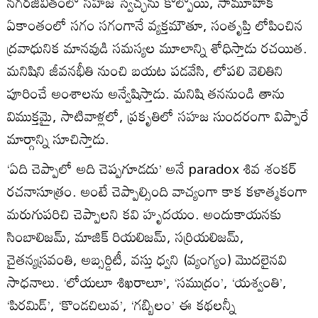
నగరజీవితంలో సహజ స్వేచ్ఛను కోల్పోయి, సామూహిక
ఏకాంతంలో సగం సగంగానే వ్యక్తమౌతూ, సంతృప్తి లోపించిన
ద్రవాధునిక మానవుడి సమస్యల మూలాన్ని శోధిస్తాడు రచయిత.
మనిషిని జీవనభీతి నుంచి బయట పడవేసి, లోపలి వెలితిని
పూరించే అంశాలను అన్వేషిస్తాడు. మనిషి తననుండి తాను
విముక్తమై, సాటివాళ్లలో, ప్రకృతిలో సహజ సుందరంగా విప్పారే
మార్గాన్ని సూచిస్తాడు.
‘ఏది చెప్పాలో అది చెప్పగూడదు’ అనే paradox శివ శంకర్‌
రచనాసూత్రం. అంటే చెప్పాల్సింది వాచ్యంగా కాక కళాత్మకంగా
మరుగుపరిచి చెప్పాలని కవి హృదయం. అందుకాయనకు
సింబాలిజమ్‌, మాజిక్‌ రియలిజమ్‌, సర్రియలిజమ్‌,
చైతన్యస్రవంతి, అబ్సర్డిటీ, వస్తు ధ్వని (వ్యంగ్యం) మొదలైనవి
సాధనాలు. ‘లోయలూ శిఖరాలూ’, ‘సముద్రం’, ‘యశ్వంతి’,
‘పిరమిడ్‌’, ‘కొండచిలువ’, ‘గబ్బిలం’ ఈ కథలన్నీ