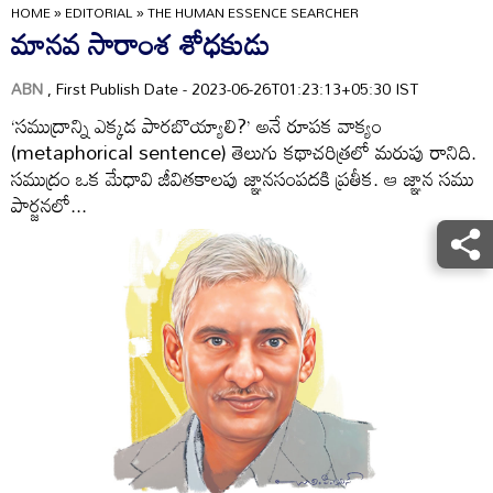
HOME
»
EDITORIAL
»
THE HUMAN ESSENCE SEARCHER
మానవ సారాంశ శోధకుడు
ABN
, First Publish Date - 2023-06-26T01:23:13+05:30 IST
‘సముద్రాన్ని ఎక్కడ పారబొయ్యాలి?’ అనే రూపక వాక్యం
(metaphorical sentence) తెలుగు కథాచరిత్రలో మరుపు రానిది.
సముద్రం ఒక మేధావి జీవితకాలపు జ్ఞానసంపదకి ప్రతీక. ఆ జ్ఞాన సము
పార్జనలో...