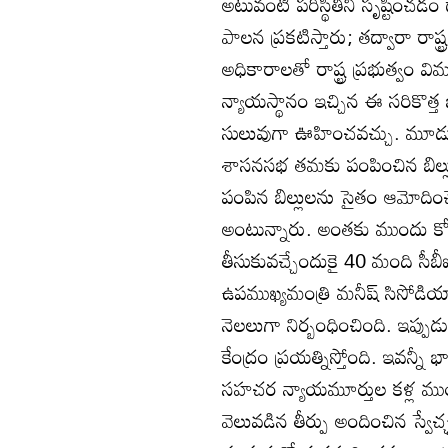
అటువంటి పరిస్థితిని సృష్టించడం
పాలన ప్రకటిస్తారు; తద్వారా రాష
అధికారాలతో రాష్ట్ర ప్రభుత్వం వ
న్యాయస్థానం ఇచ్చిన ఈ సరికొత్
సులువుగా ఊహించవచ్చు. మూడు రాష
శాసనసభ తమకు పంపించిన బిల్ల
పంపిన బిల్లులను సైతం ఆమోదించే
అంటున్నారు. అంతకు ముందు కోల్‌క
తీసుకువచ్చేందుకై 40 మంది సీబీ
ఉపముఖ్యమంత్రి మనీష్ సిసోడియాన
నెలలుగా నిర్బంధించింది. ఇప్పుడు 
కేంద్రం ప్రయత్నిస్తోంది. ఇవన్న
సహచర న్యాయమూర్తుల కళ్ల ముంద
వెలువడిన తీర్పు అందించిన స్వేచ్