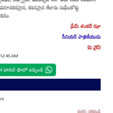
వమానకరమైన, కఠినమైన తేడాను సుప్రీంకోర్టు
రకరం.
ప్రేమ్ శంకర్ ఝా
సీనియర్ పాత్రికేయుడు
(ది వైర్)
| 12:45 AM
మరిన్ని చదవండి