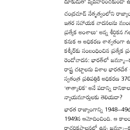
దూకుడుతో వ్యవహరించకుండా 
చంద్రచూడ్ నేతృత్వంలోని రాజ్యా
ఇతర సహాయక వాదనలను ముందుకు 
ప్రత్యేక అంశాలు’ అన్న శీర్షి
కనుక ఆ అధికరణ శాశ్వతంగా ఉంచేం
కశ్మీర్‌కు సంబంధించిన ప్రత్యేక
రెండోవాదన: భారత్‌లో జమ్మూ–
రాష్ట్ర చట్టాలను విశాల భారతదేశ 
స్వతంత్ర ప్రతిపత్తికి అధికరణ 3
‘తాత్కాలిక’ అనే పదాన్ని దాన
న్యాయమూర్తులకు తెలియదా?
భారత రాజ్యాంగాన్ని 1948–49ల
1949న ఆమోదించింది. ఆ కాలంలో భ
రాచరికపాలనలో ఉన్న జమ్మూ–కశ్