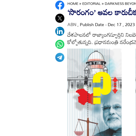
HOME
»
EDITORIAL
»
DARKNESS BEYON
‘సొరంగం’ ఆవల కారుచీక
ABN
, Publish Date - Dec 17 , 2023
దేశపాలనలో రాజ్యాంగస్ఫూర్తిని నిలబ
కోల్పోతున్నది. ప్రధానమంత్రి నరేంద్