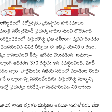
 నిలబెట్టడంలో సర్వోన్నతన్యాయస్థానం పౌరసమాజం
ధానమంత్రి నరేంద్రమోదీ ప్రభుత్వ దాడుల నుంచి లౌకికవాద
ంరక్షించడంలో సుప్రీంకోర్టు ప్రభావశీలంగా వ్యవహరించడం
టు వెలువరించిన వివిధ తీర్పులు ఈ అభిప్రాయానికి కారణం.
 కానటువంటి తీర్పు ఇటీవల వెలువడింది. జమ్మూ–
చ్చిన రాజ్యాంగ అధికరణ 370 రద్దును అది సమర్థించింది. మోదీ
వీకరించడం ద్వారా పార్లమెంటు ఉభయ సభలలో మూడింట రెండు
 రాజ్యాంగాన్ని సవరించేందుకు సుప్రీంకోర్టు మార్గాన్ని
ణల్లో ప్రభుత్వం యధేచ్ఛగా వ్యవహరించడానికి బాటలు
ిగజారిన శాంతి భద్రతల పరిస్థితిని ఉపయోగించుకోవడం లేదా