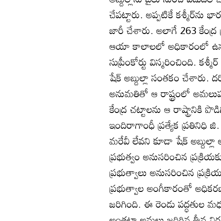
చేపట్టారు. అప్పటికే కశ్మీర్‌ను
జారీ చేశారు. అలాగే 263 కేంద్ర ప
ఆయా కాలాలలో అధికారంలో ఉన్న కశ
సుప్రీంకోర్టు విస్మరించింది. కశ
షేక్ అబ్దుల్లా సంతకం చేశారు. ద
అనుమతితో ఆ రాష్ట్రంలో అమలుపరచ
కేంద్ర చట్టాలను ఆ రాష్ట్రానికి ప
ఇందిరాగాంధీ ప్రత్యేక ప్రతినిధి 
మరేవీ లేవని కూడా షేక్ అబ్దుల్ల
ప్రభుత్వం అనుసరించిన ప్రక్రి
ప్రభుత్వాలు అనుసరించిన ప్రక్
ప్రభుత్వాల అంగీకారంతో అధిక
జరిగింది. ఈ రెండు పద్ధతుల మధ
అంతటా అమలు జరిగిన తీవ్ర నిర్