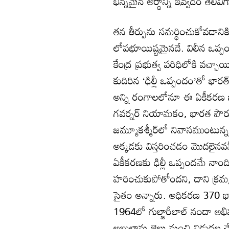
భిన్నమైన అర్థాన్ని ఇవ్వడం తె
తన తీర్పును సమర్థించుకోవడానిక
లోపభూయిష్టమైనదే. విలీన ఒప్పంద
కేంద్ర ప్రభుత్వ పరిధిలోకి వచ్చా
కుదిరిన ‘ఢిల్లీ ఒప్పందం’తో భారత
అన్ని రంగాలలోనూ ఈ ఏకీకరణ జరి
గవర్నర్ నియామకం, భారత పౌరుల
జమ్మూకశ్మీర్‌లో నివాసముంటున్న 
అక్కడకు విస్తరించడం మొదలైనవన్న
ఏకీకరణకు ఢిల్లీ ఒప్పందమే న
హరించుకుపోతోందని, దాని క్రమ
సైతం అన్నారు. అధికరణ 370 భారత
1964లో గుల్జారీలాల్ నందా అభి
అబ్దుల్లాను జైలు నుంచి విడుదల