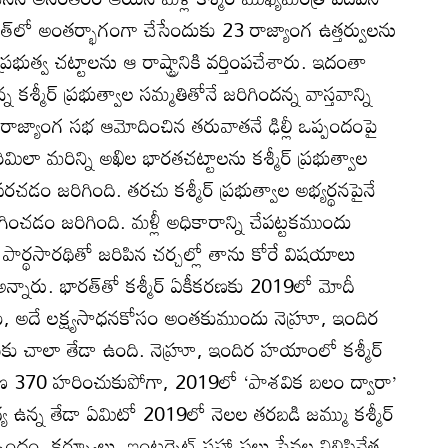
 భారత్‌లో అంతర్భాగంగా చేసేందుకు 23 రాజ్యాంగ ఉత్తర్వులను
్రభుత్వ చట్టాలను ఆ రాష్ట్రానికి వర్తింపచేశారు. ఇదంతా
్మీర్ ప్రభుత్వాల సమ్మతితోనే జరిగిందన్న వాస్తవాన్ని
్మీర్ రాజ్యాంగ సభ ఆమోదించిన తరువాతనే ఢిల్లీ ఒప్పందంపై
రిమిలా మరిన్ని అఖిల భారతచట్టాలను కశ్మీర్ ప్రభుత్వాల
డం జరిగింది. తరచు కశ్మీర్ ప్రభుత్వాల అభ్యర్థనపైనే
ొడిగించడం జరిగింది. మళ్లీ అధికారాన్ని చేపట్టకముందు
జి. పార్థసారథితో జరిపిన చర్చల్లో తాను కోరే విషయాలు
ా అన్నారు. భారత్‌తో కశ్మీర్ ఏకీకరణకు 2019లో మోదీ
యకు, అదే లక్ష్యసాధనకోసం అంతకుముందు నెహ్రూ, ఇందిర
రియకు చాలా తేడా ఉంది. నెహ్రూ, ఇందిర హయాంలో కశ్మీర్
రణ 370 హరించుకుపోగా, 2019లో ‘పాశవిక బలం ద్వారా’
్య ఉన్న తేడా ఏమిటో 2019లో నెలల తరబడి జమ్ము కశ్మీర్
బంధం, కర్ఫ్యూలు, ఇంటర్నెట్ సహా పలు సేవల నిలిపివేత