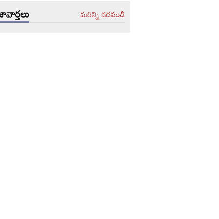
ావార్తలు
మరిన్ని చదవండి