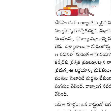
దేశపాలనలో రాజ్యాంగస్ఫూర్తిని
విశ్వాసాన్ని కోల్పోతున్నది. ప్ర
విలువలను, సమాఖ్య విధానాన్ని స
లేదు. దశాబ్దకాలంగా సుప్రీంకోర్
ఆ వరుసలో మరింత ఆమోదయోగ్యం
కశ్మీర్‌కు ప్రత్యేక ప్రతిపత్తిని
ప్రభుత్వ ఈ నిర్ణయాన్ని ధ్రు
వంతుల మెజారిటీ మద్దతు లేకుండానే
సుగమం చేసింది. రాజ్యాంగ సవర
వేసింది.
ఇదీ ఆ మార్గం: ఒక రాష్ట్రంలో ద