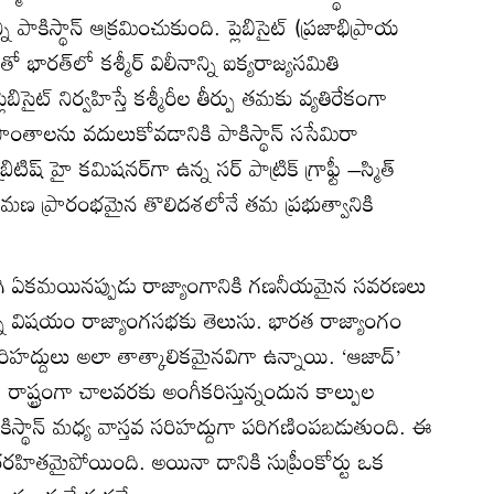
కిస్థాన్‌ ఆక్రమించుకుంది. ప్లెబిసైట్ (ప్రజాభిప్రాయ
ారత్‌లో కశ్మీర్ విలీనాన్ని ఐక్యరాజ్యసమితి
ెబిసైట్ నిర్వహిస్తే కశ్మీరీల తీర్పు తమకు వ్యతిరేకంగా
రాంతాలను వదులుకోవడానికి పాకిస్థాన్ ససేమిరా
్రిటిష్ హై కమిషనర్‌గా ఉన్న సర్ పాట్రిక్ గ్రాఫ్టీ –స్మిత్
క్రమణ ప్రారంభమైన తొలిదశలోనే తమ ప్రభుత్వానికి
 తిరిగి ఏకమయినప్పుడు రాజ్యాంగానికి గణనీయమైన సవరణలు
విషయం రాజ్యాంగసభకు తెలుసు. భారత రాజ్యాంగం
రిహద్దులు అలా తాత్కాలికమైనవిగా ఉన్నాయి. ‘ఆజాద్’
 ఒక రాష్ట్రంగా చాలవరకు అంగీకరిస్తున్నందున కాల్పుల
ాకిస్థాన్ మధ్య వాస్తవ సరిహద్దుగా పరిగణింపబడుతుంది. ఈ
ర్థరహితమైపోయింది. అయినా దానికి సుప్రీంకోర్టు ఒక