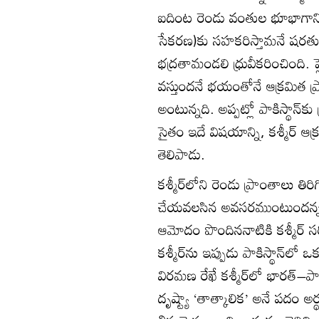
ఐదింట రెండు వంతుల భూభాగాన్ని పా
సేకరణ)కు సహకరిస్తామనే షరతుతో భ
భద్రతామండలి ధ్రువీకరించింది. ప్ల
వస్తుందనే భయంతోనే ఆక్రమిత ప్
అంటున్నది. అప్పట్లో పాకిస్థాన్‌కు బ
సైతం ఇదే విషయాన్ని, కశ్మీర్ ఆ
తెలిపాడు.
కశ్మీర్‌లోని రెండు ప్రాంతాలు
చేయవలసిన అవసరముంటుందన్న 
ఆమోదం పొందిననాటికి కశ్మీర్ స
కశ్మీర్‌ను ఇప్పుడు పాకిస్థాన్‌లో
విరమణ రేఖే కశ్మీర్‌లో భారత్–ప
దృష్ట్యా ‘తాత్కాలిక’ అనే పదం అ