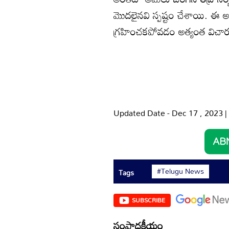
మొదలైనవి స్పష్టం చేశాయి. ఈ అ
గ్రహించకపోవడం అత్యంత విచా
Updated Date - Dec 17 , 2023 
#Telugu News
Tags
SUBSCRIBE
సంపాదకీయం