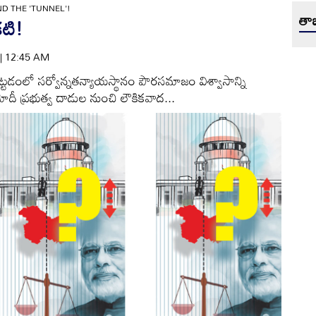
D THE 'TUNNEL'!
తాజ
టి!
 | 12:45 AM
ెట్టడంలో సర్వోన్నతన్యాయస్థానం పౌరసమాజం విశ్వాసాన్ని
రమోదీ ప్రభుత్వ దాడుల నుంచి లౌకికవాద...