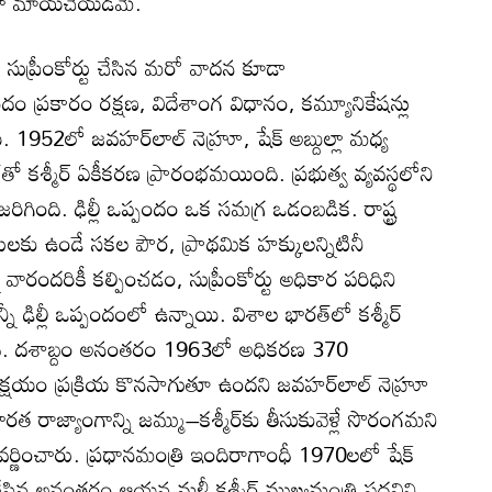
లివిగా మాయచేయడమే.
ి సుప్రీంకోర్టు చేసిన మరో వాదన కూడా
ం ప్రకారం రక్షణ, విదేశాంగ విధానం, కమ్యూనికేషన్లు
యి. 1952లో జవహర్‌లాల్ నెహ్రూ, షేక్ అబ్దుల్లా మధ్య
్‌తో కశ్మీర్ ఏకీకరణ ప్రారంభమయింది. ప్రభుత్వ వ్యవస్థలోని
గింది. ఢిల్లీ ఒప్పందం ఒక సమగ్ర ఒడంబడిక. రాష్ట్ర
కు ఉండే సకల పౌర, ప్రాథమిక హక్కులన్నిటినీ
వారందరికీ కల్పించడం, సుప్రీంకోర్టు అధికార పరిధిని
ీ ఢిల్లీ ఒప్పందంలో ఉన్నాయి. విశాల భారత్‌లో కశ్మీర్
ాంది. దశాబ్దం అనంతరం 1963లో అధికరణ 370
క్షయం ప్రక్రియ కొనసాగుతూ ఉందని జవహర్‌లాల్ నెహ్రూ
 రాజ్యాంగాన్ని జమ్ము–కశ్మీర్‌కు తీసుకువెళ్లే సొరంగమని
వర్ణించారు. ప్రధానమంత్రి ఇందిరాగాంధీ 1970లలో షేక్
 చేసిన అనంతరం ఆయన మళ్లీ కశ్మీర్ ముఖ్యమంత్రి పదవిని