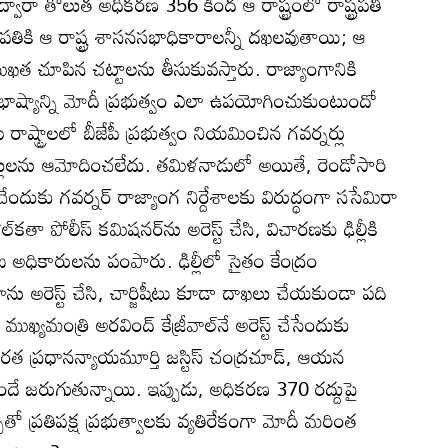
 ద్వారా తొలుత అధికరణ 356 కింద ఆ రాష్ట్రంలో రాష్ట్రపతి
్ట్రపతికి ఆ రాష్ట్ర శాసనసభాధికారాలన్నీ దఖలవుతాయి; ఆ
ిముఖత చూపిన చట్టాలను తీసుకువస్తారు. రాజ్యాంగానికి
త భాష్యాన్ని మోదీ ప్రభుత్వం ఎలా ఉపయోగించుకుంటుందో
్ట్రాలలో బీజేపీ ప్రభుత్వం నియమించిన గవర్నర్లు
ులను ఆమోదించలేదు. తమిళనాడులో అయితే, రెండోసారి
ందుకు గవర్నర్ రాజ్యాంగ నిర్దేశాలకు విరుద్ధంగా ససేమిరా
తా పోలీస్ కమిషనర్‌ను అరెస్ట్ చేసి, విచారణకు ఢిల్లీకి
ఐ అధికారులను పంపారు. ఢిల్లీలో సైతం కేంద్రం
ు అరెస్ట్ చేసి, చార్జిషీటు కూడా దాఖలు చేయకుండా పది
ముఖ్యమంత్రి అరవింద్ కేజ్రీవాల్‌నే అరెస్ట్ చేసేందుకు
ీ భారత ప్రధానన్యాయమూర్తి జస్టిస్ చంద్రచూడ్, ఆయన
ే జరుగుతున్నాయి. ఇప్పుడు, అధికరణ 370 రద్దుపై
ఛతో ప్రతిపక్ష ప్రభుత్వాలకు వ్యతిరేకంగా మోదీ మరింత