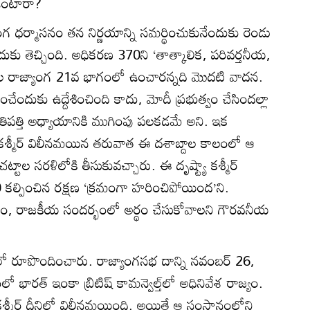
ఉంటారా?
ంగ ధర్మాసనం తన నిర్ణయాన్ని సమర్థించుకునేందుకు రెండు
తెచ్చింది. అధికరణ 370ని ‘తాత్కాలిక, పరివర్తనీయ,
కన గల రాజ్యాంగ 21వ భాగంలో ఉంచారన్నది మొదటి వాదన.
దుకు ఉద్దేశించింది కాదు, మోదీ ప్రభుత్వం చేసిందల్లా
 ప్రతిపత్తి అధ్యాయానికి ముగింపు పలకడమే అని. ఇక
కశ్మీర్ విలీనమయిన తరువాత ఈ దశాబ్దాల కాలంలో ఆ
చట్టాల సరళిలోకి తీసుకువచ్చారు. ఈ దృష్ట్యా కశ్మీర్
70 కల్పించిన రక్షణ ‘క్రమంగా హరించిపోయింద’ని.
ికాలం, రాజకీయ సందర్భంలో అర్థం చేసుకోవాలని గౌరవనీయ
ో రూపొందించారు. రాజ్యాంగసభ దాన్ని నవంబర్ 26,
ారత్ ఇంకా బ్రిటిష్ కామన్వెల్త్‌లో అధినివేశ రాజ్యం.
మీర్ దీనిలో విలీనమయింది. అయితే ఆ సంస్థానంలోని