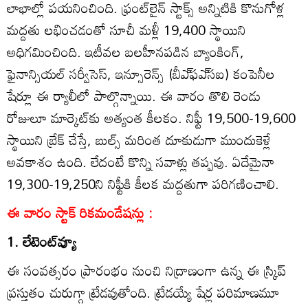
లాభాల్లో పయనించింది. ఫ్రంట్‌లైన్‌ స్టాక్స్‌ అన్నిటికి కొనుగోళ్ల
మద్దతు లభించడంతో సూచీ మళ్లీ 19,400 స్థాయిని
అధిగమించింది. ఇటీవల బలహీనపడిన బ్యాంకింగ్‌,
ఫైనాన్సియల్‌ సర్వీసెస్‌, ఇన్సూరెన్స్‌ (బీఎ్‌ఫఎ్‌సఐ) కంపెనీల
షేర్లూ ఈ ర్యాలీలో పాల్గొన్నాయి. ఈ వారం తొలి రెండు
రోజులూ మార్కెట్‌కు అత్యంత కీలకం. నిఫ్టీ 19,500-19,600
స్థాయిని బ్రేక్‌ చేస్తే, బుల్స్‌ మరింత దూకుడుగా ముందుకెళ్లే
అవకాశం ఉంది. లేదంటే కొన్ని సవాళ్లు తప్పవు. ఏదేమైనా
19,300-19,250ని నిఫ్టీకి కీలక మద్దతుగా పరిగణించాలి.
ఈ వారం స్టాక్‌ రికమండేషన్లు :
1. లేటెంట్‌వ్యూ
ఈ సంవత్సరం ప్రారంభం నుంచి నిద్రాణంగా ఉన్న ఈ స్ర్కిప్‌
ప్రస్తుతం చురుగ్గా ట్రేడవుతోంది. ట్రేడయ్యే షేర్ల పరిమాణమూ