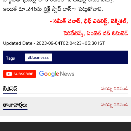
అయితే రూ.246ను స్ట్రిక్ట్‌ స్టాప్‌ లాస్‌గా పెట్టుకోవాలి.
- సమీత్‌ చవాన్‌, ఛీఫ్‌ ఎనలిస్ట్‌, టెక్నికల్‌,
డెరివేటివ్స్‌, ఏంజెల్‌ వన్‌ లిమిటెడ్‌
Updated Date - 2023-09-04T02:04:23+05:30 IST
#Businesss
Tags
SUBSCRIBE
బిజినెస్
మరిన్ని చదవండి
తాజావార్తలు
మరిన్ని చదవండి