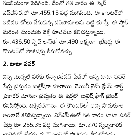
గణనీయంగా పెరిగింది. దీంతో గత వారం ఈ స్ర్కిప్‌
ఎన్‌ఎ్‌సఈలో రూ.455.15 వద్ద ముగిసింది. ఈ కౌంటర్‌లో
ఇటీవల చోటు చేసుకున్న పరిణామాలను బట్టి చూస్తే, ఈ స్టాక్‌
మరింత ముందుకు వెళ్లే సూచనలు కనిపిస్తున్నాయి.
రూ.436.50 స్టాప్‌ లాస్‌తో రూ.490 లక్ష్యంగా ట్రేడర్లు ఈ
కౌంటర్‌లో పొజిషన్లు తీసుకోవచ్చు.
2. టాటా పవర్‌
నిన్న మొన్నటి వరకు కన్సాలిడేషన్‌ ఫేజ్‌లో ఉన్న టాటా పవర్‌
షేర్లు ప్రస్తుతం బుల్లి్‌షగా మారాయి. డెయిలీ టైమ్‌ ఫ్రేమ్‌ చార్ట్‌
ప్రకారర చూసినా ప్రస్తుతం ఈ షేర్లలో బుల్లిష్‌ ఫ్లాగ్‌ ట్రెండ్‌
కనిపిస్తోంది. టెక్నికల్‌గానూ ఈ కౌంటర్‌లో అన్ని సానుకూల
అంశాలే కనిపిస్తున్నాయి. ఎన్‌ఎ్‌సఈలో గత వారం టాటా పవర్‌
షేర్లు రూ.255.35 వద్ద ముగిశాయి. రూ.270 స్వల్పకాలిక
టార్గెట్‌తో ట్రేడర్లు ఈ కౌంటర్‌లో పొజిషన్లు తీసుకోవచ్చు.