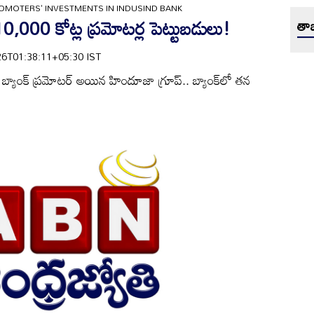
ROMOTERS' INVESTMENTS IN INDUSIND BANK
 10,000 కోట్ల ప్రమోటర్ల పెట్టుబడులు!
తాజ
6-26T01:38:11+05:30 IST
‌ బ్యాంక్‌ ప్రమోటర్‌ అయిన హిందూజా గ్రూప్‌.. బ్యాంక్‌లో తన