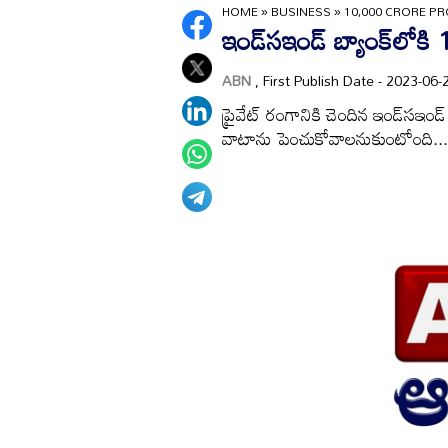
HOME
»
BUSINESS
»
10,000 CRORE P
ఇండ్‌సఇండ్‌ బ్యాంక్‌లోకి
ABN
, First Publish Date - 2023-0
ప్రైవేట్‌ రంగానికి చెందిన ఇండ్‌సఇండ్
వాటాను పెంచుకోవాలనుకుంటోంది...