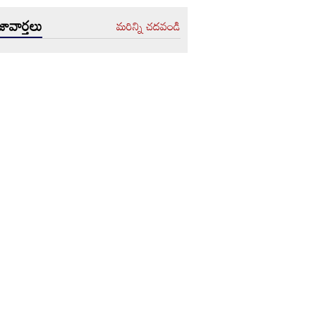
ావార్తలు
మరిన్ని చదవండి