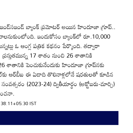
న ఇండ్‌సఇండ్‌ బ్యాంక్‌ ప్రమోటర్‌ అయిన హిందూజా గ్రూప్‌..
ోవాలనుకుంటోంది. ఇందుకోసం బ్యాంక్‌లో రూ.10,000
ున్నట్లు ఓ ఆంగ్ల పత్రిక కథనం పేర్కొంది. తద్వారా
టా ప్రస్తుతమున్న 17 శాతం నుంచి 26 శాతానికి
 26 శాతానికి పెంచుకునేందుకు హిందూజా గ్రూప్‌నకు
ల్‌కు ఆర్‌బీఐ ఈ ఏడాది తొలినాళ్లలోనే షరతులతో కూడిన
ిక సంవత్సరం (2023-24) ద్వితీయార్ధం (అక్టోబరు-మార్చి)
 అంచనా.
:38:11+05:30 IST