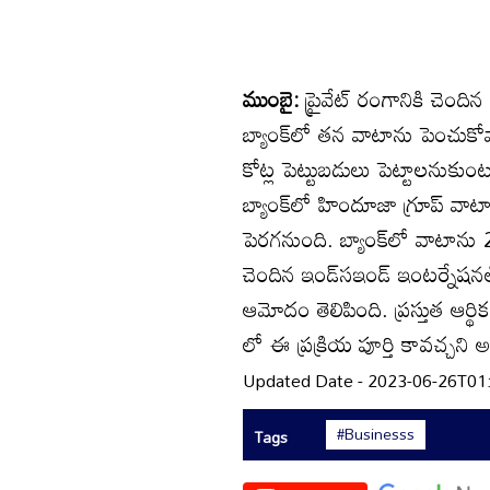
ముంబై:
ప్రైవేట్‌ రంగానికి చెంది
బ్యాంక్‌లో తన వాటాను పెంచుక
కోట్ల పెట్టుబడులు పెట్టాలనుకుంట
బ్యాంక్‌లో హిందూజా గ్రూప్‌ వా
పెరగనుంది. బ్యాంక్‌లో వాటాను
చెందిన ఇండ్‌సఇండ్‌ ఇంటర్నేషన
ఆమోదం తెలిపింది. ప్రస్తుత ఆర్థ
లో ఈ ప్రక్రియ పూర్తి కావచ్చని
Updated Date - 2023-06-26T01
#Businesss
Tags