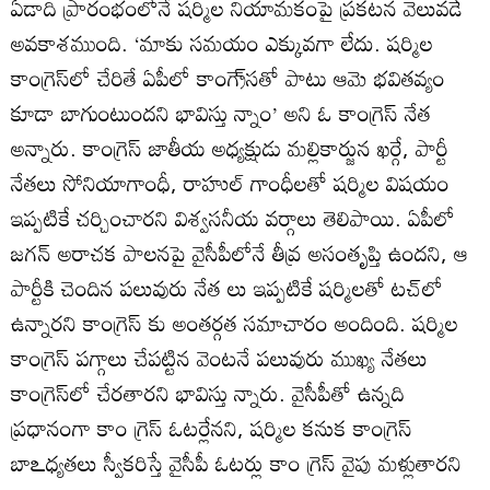
ఏడాది ప్రారంభంలోనే షర్మిల నియామకంపై ప్రకటన వెలువడే
అవకాశముంది. ‘మాకు సమయం ఎక్కువగా లేదు. షర్మిల
కాంగ్రెస్‌లో చేరితే ఏపీలో కాంగ్రె్‌సతో పాటు ఆమె భవితవ్యం
కూడా బాగుంటుందని భావిస్తు న్నాం’ అని ఓ కాంగ్రెస్‌ నేత
అన్నారు. కాంగ్రెస్‌ జాతీయ అధ్యక్షుడు మల్లికార్జున ఖర్గే, పార్టీ
నేతలు సోనియాగాంధీ, రాహుల్‌ గాంధీలతో షర్మిల విషయం
ఇప్పటికే చర్చించారని విశ్వసనీయ వర్గాలు తెలిపాయి. ఏపీలో
జగన్‌ అరాచక పాలనపై వైసీపీలోనే తీవ్ర అసంతృప్తి ఉందని, ఆ
పార్టీకి చెందిన పలువురు నేత లు ఇప్పటికే షర్మిలతో టచ్‌లో
ఉన్నారని కాంగ్రెస్‌ కు అంతర్గత సమాచారం అందింది. షర్మిల
కాంగ్రెస్‌ పగ్గాలు చేపట్టిన వెంటనే పలువురు ముఖ్య నేతలు
కాంగ్రెస్‌లో చేరతారని భావిస్తు న్నారు. వైసీపీతో ఉన్నది
ప్రధానంగా కాం గ్రెస్‌ ఓటర్లేనని, షర్మిల కనుక కాంగ్రెస్‌
బాఽధ్యతలు స్వీకరిస్తే వైసీపీ ఓటర్లు కాం గ్రెస్‌ వైపు మళ్లుతారని