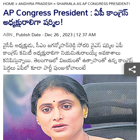
HOME
»
ANDHRA PRADESH
»
SHARMILA AS AP CONGRESS PRESIDENT!
AP Congress President : ఏపీ కాంగ్రెస్‌
అధ్యక్షురాలిగా షర్మిల!
ABN
, Publish Date - Dec 26 , 2023 | 12:37 AM
వైసీపీ అధ్యక్షుడు, సీఎం జగన్మోహన్‌రెడ్డి సోదరి వైఎస్‌ షర్మిల ఏపీ
కాంగ్రెస్‌ కమిటీ అధ్యక్షురాలిగా నియమితురాలయ్యే అవకాశాలు
కనిపిస్తున్నాయి. తెలంగాణలో విజయంతో ఉత్సాహంతో ఉన్న కాంగ్రెస్‌
పెద్దలు ఏపీలో కూడా పార్టీ పుంజుకోవాలంటే