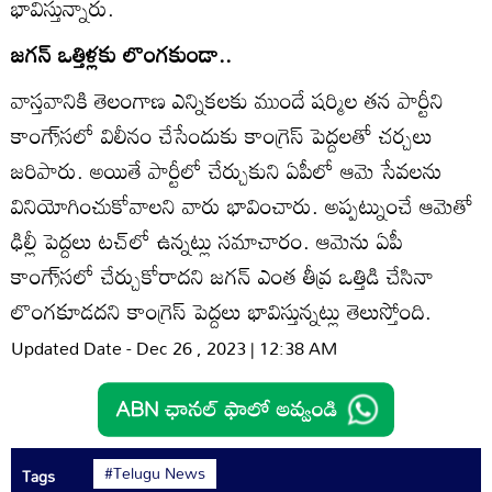
భావిస్తున్నారు.
జగన్‌ ఒత్తిళ్లకు లొంగకుండా..
వాస్తవానికి తెలంగాణ ఎన్నికలకు ముందే షర్మిల తన పార్టీని
కాంగ్రె్‌సలో విలీనం చేసేందుకు కాంగ్రెస్‌ పెద్దలతో చర్చలు
జరిపారు. అయితే పార్టీలో చేర్చుకుని ఏపీలో ఆమె సేవలను
వినియోగించుకోవాలని వారు భావించారు. అప్పట్నుంచే ఆమెతో
ఢిల్లీ పెద్దలు టచ్‌లో ఉన్నట్లు సమాచారం. ఆమెను ఏపీ
కాంగ్రె్‌సలో చేర్చుకోరాదని జగన్‌ ఎంత తీవ్ర ఒత్తిడి చేసినా
లొంగకూడదని కాంగ్రెస్‌ పెద్దలు భావిస్తున్నట్లు తెలుస్తోంది.
Updated Date - Dec 26 , 2023 | 12:38 AM
#Telugu News
Tags