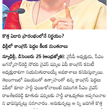
కొత్త ఏడాది ప్రారంభంలోనే నిర్ణయం?
ఢిల్లీలో కాంగ్రెస్‌ పెద్దల కీలక మంతనాలు
న్యూఢిల్లీ, డిసెంబరు 25 (ఆంధ్రజ్యోతి):
వైసీపీ అధ్యక్షుడు, సీఎం
జగన్మోహన్‌రెడ్డి సోదరి వైఎస్‌ షర్మిల ఏపీ కాంగ్రెస్‌ కమిటీ
అధ్యక్షురాలిగా నియమితురాలయ్యే అవకాశాలు కనిపిస్తున్నాయి.
తెలంగాణలో విజయంతో ఉత్సాహంతో ఉన్న కాంగ్రెస్‌ పెద్దలు
ఏపీలో కూడా పార్టీ పుంజుకోవాలంటే దివంగత సీఎం వైఎస్‌
రాజశేఖరరెడ్డి కూతురు షర్మిలకు పార్టీ బాఽధ్యతలు అప్పగించాల
ని భావిస్తున్నట్లు సమాచారం. అనుకున్నట్లు అ న్ని జరిగితే కొత్త