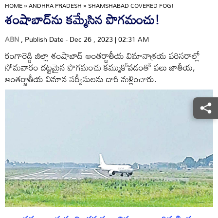
HOME
»
ANDHRA PRADESH
»
SHAMSHABAD COVERED FOG!
శంషాబాద్‌ను కమ్మేసిన పొగమంచు!
ABN
, Publish Date - Dec 26 , 2023 | 02:31 AM
రంగారెడ్డి జిల్లా శంషాబాద్‌ అంతర్జాతీయ విమానాశ్రయ పరిసరాల్లో
సోమవారం దట్టమైన పొగమంచు కమ్ముకోవడంతో పలు జాతీయ,
అంతర్జాతీయ విమాన సర్వీసులను దారి మళ్లించారు.