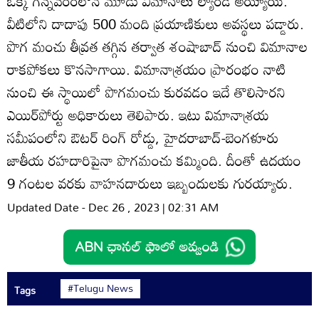
ఒక్క గన్నవరంలోనే మూడు విమానాలు ల్యాండ్‌ అయ్యాయి.
వీటిలోని దాదాపు 500 మంది ప్రయాణికులు అవస్థలు పడ్డారు.
పొగ మంచు తీవ్రత తగ్గిన తర్వాత శంషాబాద్‌ నుంచి విమానాల
రాకపోకలు కొనసాగాయి. విమానాశ్రయం ప్రారంభం నాటి
నుంచి ఈ స్థాయిలో పొగమంచు కురవడం ఇదే తొలిసారని
ఎయిర్‌పోర్టు అధికారులు తెలిపారు. ఇటు విమానాశ్రయ
సమీపంలోని ఔటర్‌ రింగ్‌ రోడ్డు, హైదరాబాద్‌-బెంగళూరు
జాతీయ రహదారిపైనా పొగమంచు కమ్మింది. దీంతో ఉదయం
9 గంటల వరకు వాహనదారులు ఇబ్బందులకు గురయ్యారు.
Updated Date - Dec 26 , 2023 | 02:31 AM
#Telugu News
Tags