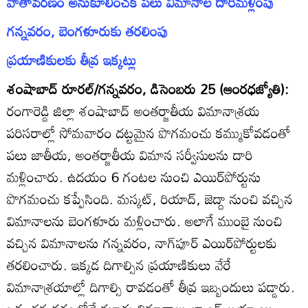
వాతావరణం అనుకూలించక పలు విమానాల దారిమళ్లింపు
గన్నవరం, బెంగళూరుకు తరలింపు
ప్రయాణికులకు తీవ్ర ఇక్కట్లు
శంషాబాద్‌ రూరల్‌/గన్నవరం, డిసెంబరు 25 (ఆంరధజ్యోతి):
రంగారెడ్డి జిల్లా శంషాబాద్‌ అంతర్జాతీయ విమానాశ్రయ
పరిసరాల్లో సోమవారం దట్టమైన పొగమంచు కమ్ముకోవడంతో
పలు జాతీయ, అంతర్జాతీయ విమాన సర్వీసులను దారి
మళ్లించారు. ఉదయం 6 గంటల నుంచి ఎయిర్‌పోర్టును
పొగమంచు కప్పేసింది. మస్కట్‌, రియాద్‌, జెద్దా నుంచి వచ్చిన
విమానాలను బెంగళూరు మళ్లించారు. అలాగే ముంబై నుంచి
వచ్చిన విమానాలను గన్నవరం, నాగ్‌పూర్‌ ఎయిర్‌పోర్టులకు
తరలించారు. ఇక్కడ దిగాల్సిన ప్రయాణికులు వేరే
విమానాశ్రయాల్లో దిగాల్సి రావడంతో తీవ్ర ఇబ్బందులు పడ్డారు.