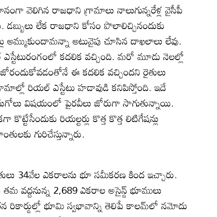
ంగా వెలిగిన రాజధాని గ్రామాలు నాలుగున్నరేళ్ల వైసీపీ
ి. డబ్బులు లేక రాజధాని కోసం పొలాలిచ్చినందుకు
్లాట్లు అమ్ముకుందామన్నా అటువైపు చూసిన దాఖలాలు లేవు.
్‌ ఎస్టేటురంగంలో కదలిక వచ్చింది. మరో మూడు నెలల్లో
లు జోరందుకోవడంతోనే ఈ కదలిక వచ్చిందని రైతులు
ామాల్లో రియల్‌ ఎస్టేటు హడావుడి కనిపిస్తోంది. ఇదే
గోలు విషయంలో పైరవీలు జోరుగా సాగుతున్నాయి.
ా కొట్టేసేందుకు రియల్టర్లు కొత్త కొత్త లిటిగేషన్లు
ంతులకు గురిచేస్తున్నారు.
ైతులు 34వేల ఎకరాలను భూ సమీకరణ కింద ఇచ్చారు.
 తమ వద్దనున్న 2,689 ఎకరాల అసైన్డ్‌ భూములు
తన రికార్డుల్లో భూమి స్వభావాన్ని తెలిపే కాలమ్‌లో నమోదు