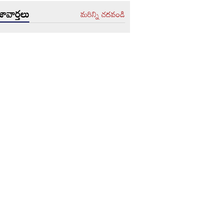
ావార్తలు
మరిన్ని చదవండి