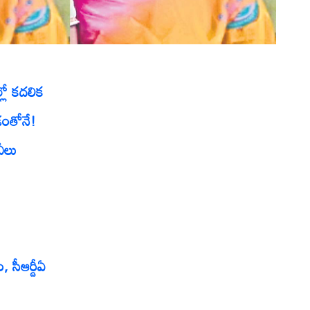
్లో కదలిక
ంతోనే!
ీలు
ం, సీఆర్డీఏ