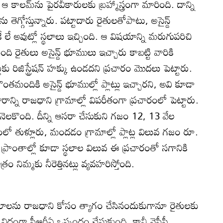
 ఆ కాలమ్‌ను పైరవీకారులకు బ్రహ్మాస్త్రంగా మారింది. దాన్ని
వను తెగ్గోస్తున్నారు. పట్టాదారు రైతులతోపాటు, అసైన్డ్‌
 లే అవుట్లో స్థలాలు ఇచ్చింది. ఆ విషయాన్ని మరుగుపరిచి
ది రైతులు అసైన్డ్‌ భూములు ఇచ్చారు కాబట్టి వారికి
ట్లకు రిజిస్ట్రేషన్‌ హక్కు ఉండదని ప్రచారం మొదలు పెట్టారు.
తమందికి అసైన్డ్‌ భూముల్లో ప్లాట్లు ఇచ్చారని, అవి కూడా
 ప్రచారాన్ని రాజధాని గ్రామాల్లో విపరీతంగా ప్రచారంలో పెట్టారు.
 నెలకొంది. దీన్ని ఆసరా చేసుకుని గజం 12, 13 వేల
లో తుళ్లూరు, మందడం గ్రామాల్లో ప్లాట్ల విలువ గజం రూ.
 ప్రాంతాల్లో కూడా స్థలాల విలువ ఈ ప్రచారంతో సగానికి
ం నిమ్మకు నీరెత్తినట్లు వ్యవహరిస్తోంది.
లను రాజధాని కోసం త్యాగం చేసినందుకుగానూ రైతులకు
ే విధంగా సీఆర్డీఏ ఒప్పందం చేసుకుంది. కానీ వైసీపీ