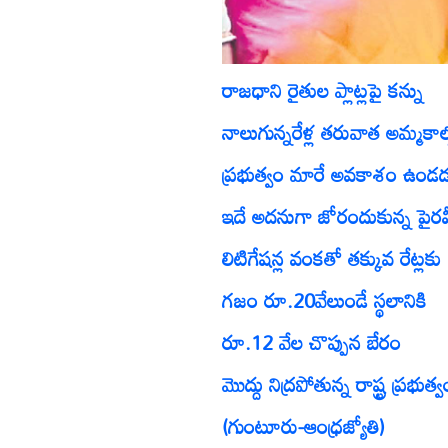
రాజధాని రైతుల ప్లాట్లపై కన్ను
నాలుగున్నరేళ్ల తరువాత అమ్మకాల
ప్రభుత్వం మారే అవకాశం ఉండడ
ఇదే అదనుగా జోరందుకున్న పైరవ
లిటిగేషన్ల వంకతో తక్కువ రేట్లకు
గజం రూ.20వేలుండే స్థలానికి
రూ.12 వేల చొప్పున బేరం
మొద్దు నిద్రపోతున్న రాష్ట్ర ప్రభుత్వ
(గుంటూరు-ఆంధ్రజ్యోతి)