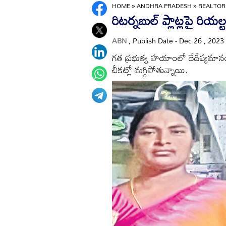
HOME
»
ANDHRA PRADESH
»
REALTOR
రిటర్నబుల్‌ ప్లాట్లపై రియల్ట
ABN
, Publish Date - Dec 26 , 2023
గత ప్రభుత్వ హయాంలో దేదీప్యమానంగా
చీకట్లో మగ్గిపోతున్నాయి.