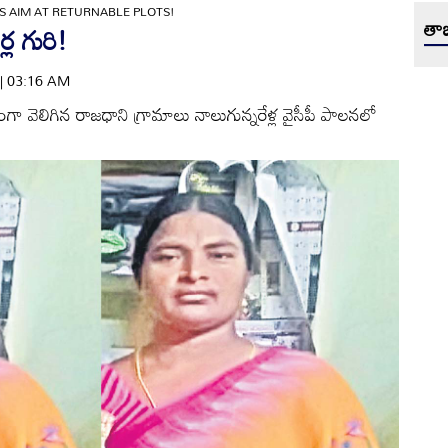
S AIM AT RETURNABLE PLOTS!
తాజ
ర్ల గురి!
 | 03:16 AM
 వెలిగిన రాజధాని గ్రామాలు నాలుగున్నరేళ్ల వైసీపీ పాలనలో