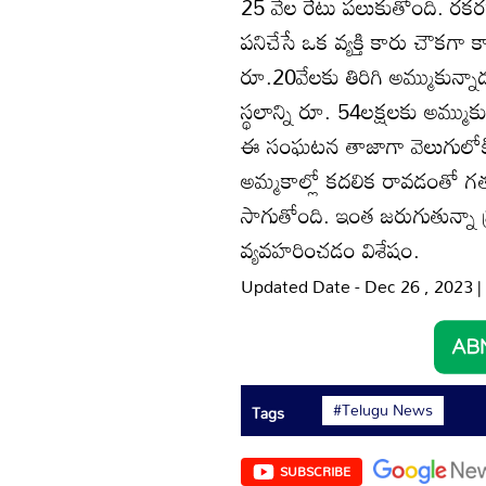
25 వేల రేటు పలుకుతోంది. రకరకాల
పనిచేసే ఒక వ్యక్తి కారు చౌకగా
రూ.20వేలకు తిరిగి అమ్ముకున్న
స్థలాన్ని రూ. 54లక్షలకు అమ్ముక
ఈ సంఘటన తాజాగా వెలుగులోకి వచ
అమ్మకాల్లో కదలిక రావడంతో గత 
సాగుతోంది. ఇంత జరుగుతున్నా ప్రభ
వ్యవహరించడం విశేషం.
Updated Date - Dec 26 , 2023 
#Telugu News
Tags
SUBSCRIBE