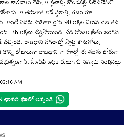
 కారణాలు చెప్పి ఆ స్థలాన్ని కొండపల్లి వీటీపీఎ్‌సలో
 కాజేశాడు. ఆ తరువాత అదే స్థలాన్ని గజం రూ.
ాడు. అంటే సదరు మహిళా రైతు 90 లక్షల విలువ చేసే తన
ుంది. 36 లక్షలు నష్టపోయింది. పది రోజుల క్రితం జరిగిన
్చింది. రాజధాని నగరాల్లో ప్లాట్ల కొనుగోలు,
కొన్ని రోజులుగా రాజధాని గ్రామాల్లో ఈ తంతు జోరుగా
ుత్వంగానీ, సీఆర్డీఏ అధికారులుగానీ నిమ్మకు నీరెత్తినట్లు
| 03:16 AM