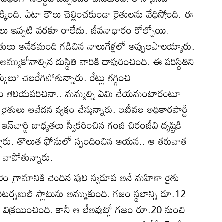
కింది. ఏటా కౌలు చెల్లించకుండా రైతులను వేధిస్తోంది. ఈ
ౌలు ఇప్పటి వరకూ రాలేదు. జీవనాధారం కోల్పోయి,
 రైతులు అనేకమంది గడిచిన నాలుగేళ్లలో అప్పులపాలయ్యారు.
అమ్ముకోవాల్సిన దుస్థితి వారికి దాపురించింది. ఈ పరిస్థితిని
లు’ చెలరేగిపోతున్నారు. రేట్లు తగ్గించి
ారులకు తెలియపరిచినా.. మమ్మల్ని ఏమి చేయమంటారంటూ
ారని రైతులు ఆవేదన వ్యక్తం చేస్తున్నారు. ఇటీవల అధికారపార్టీ
చార్జి బాధ్యతలు స్వీకరించిన గంజి చిరంజీవి దృష్టికి
ెళ్లారు. తొలుత ఫోనులో స్పందించిన ఆయన.. ఆ తరువాత
 వాపోతున్నారు.
ం గ్రామానికి చెందిన పులి స్వరూప అనే మహిళా రైతు
టర్నబుల్‌ ప్లాటును అమ్ముకుంది. గజం స్థలాన్ని రూ.12
 విక్రయించింది. కానీ ఆ లేఅవుట్లో గజం రూ.20 నుంచి