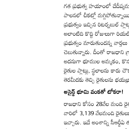
గత ప్రభుత్వ హయాంలో దేదీప్యమాన
పాలనలో చీకట్లో మగ్గిపోతున్నాయ
ప్రభుత్వం ఇచ్చిన రిటర్నబుల్‌ ప
అలాంటిది కొద్ది రోజులుగా రియల
ప్రభుత్వం మారుతుందన్న వార్త
చెబుతున్నారు. దీంతో రాజధాని గ్ర
అదనుగా భూముల అమ్మకం, కొను
రైతుల ప్లాట్లు, స్థలాలను కారు చౌకగ
తెరమీదకు తెచ్చి రైతులను భయభ్రా
అసైన్డ్‌ భూమి వంకతో టోకరా!
రాజధాని కోసం 28వేల మంది ర
వారిలో 3,139 వేలమంది రైతులు
ఇచ్చారు. ఇదే అంశాన్ని సీఆర్డీఏ 