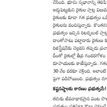
చేసింది. భూమి స్వభావాన్ని తెలిపే
అడ్డుపెట్టుకుని రైతుల ప్లాట్ల విలు
రైతులకు కూడా గత ప్రభుత్వం ఒకే
రైతులను వంచిస్తున్నారు. కొంతమం
ప్రభుత్వం ఇచ్చిన రిటర్నబుల్‌ ప్లా
దాంతోపాటు పట్టాదారు రైతులు కొం
రిజిస్ట్రేషన్‌కు చెల్లవని తప్పుడు
దీంతో రైతుల్లో తీవ్ర గందరగోళం
రూపాయలకు కాజేస్తున్నారు. గతం
30 వేల వరకూ వెళ్లింది. అలాంటి
పైగా పడిపోయింది. ప్రభుత్వం మాత్ర
కష్టనష్టాలకు కారణం ప్రభుత్వమే!
తమకు జీవనాధారమైన పంట పొలా
ప్రభుత్వం ప్రతిఏటా కౌలు చెల్లించ