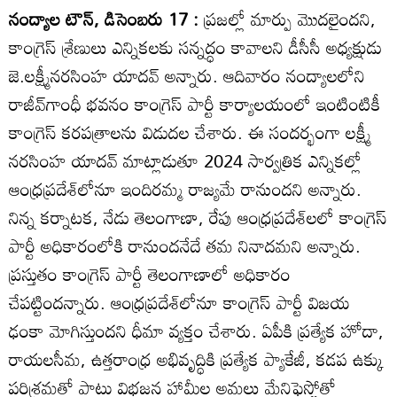
నంద్యాల టౌన్‌, డిసెంబరు 17 :
ప్రజల్లో మార్పు మొదలైందని,
కాంగ్రెస్‌ శ్రేణులు ఎన్నికలకు సన్నద్ధం కావాలని డీసీసీ అధ్యక్షుడు
జె.లక్ష్మీనరసింహ యాదవ్‌ అన్నారు. ఆదివారం నంద్యాలలోని
రాజీవ్‌గాంధీ భవనం కాంగ్రెస్‌ పార్టీ కార్యాలయంలో ఇంటింటికీ
కాంగ్రెస్‌ కరపత్రాలను విడుదల చేశారు. ఈ సందర్భంగా లక్ష్మీ
నరసింహ యాదవ్‌ మాట్లాడుతూ 2024 సార్వత్రిక ఎన్నికల్లో
ఆంధ్రప్రదేశ్‌లోనూ ఇందిరమ్మ రాజ్యమే రానుందని అన్నారు.
నిన్న కర్నాటక, నేడు తెలంగాణా, రేపు ఆంధ్రప్రదేశ్‌లలో కాంగ్రెస్‌
పార్టీ అధికారంలోకి రానుందనేదే తమ నినాదమని అన్నారు.
ప్రస్తుతం కాంగ్రెస్‌ పార్టీ తెలంగాణాలో అధికారం
చేపట్టిందన్నారు. ఆంధ్రప్రదేశ్‌లోనూ కాంగ్రెస్‌ పార్టీ విజయ
ఢంకా మోగిస్తుందని ధీమా వ్యక్తం చేశారు. ఏపీకి ప్రత్యేక హోదా,
రాయలసీమ, ఉత్తరాంధ్ర అభివృద్ధికి ప్రత్యేక ప్యాకేజీ, కడప ఉక్కు
పరిశ్రమతో పాటు విభజన హామీల అమలు మేనిఫెస్టోతో