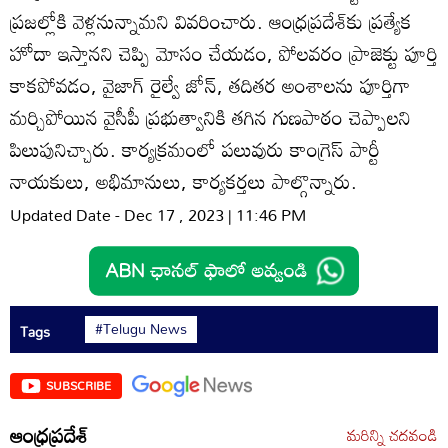
ప్రజల్లోకి వెళ్లనున్నామని వివరించారు. ఆంధ్రప్రదేశ్‌కు ప్రత్యేక
హోదా ఇస్తానని చెప్పి మోసం చేయడం, పోలవరం ప్రాజెక్టు పూర్తి
కాకపోవడం, వైజాగ్‌ రైల్వే జోన్‌, తదితర అంశాలను పూర్తిగా
మర్చిపోయిన వైసీపీ ప్రభుత్వానికి తగిన గుణపాఠం చెప్పాలని
పిలుపునిచ్చారు. కార్యక్రమంలో పలువురు కాంగ్రెస్‌ పార్టీ
నాయకులు, అభిమానులు, కార్యకర్తలు పాల్గొన్నారు.
Updated Date - Dec 17 , 2023 | 11:46 PM
#Telugu News
Tags
SUBSCRIBE
ఆంధ్రప్రదేశ్
మరిన్ని చదవండి