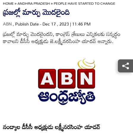
HOME
»
ANDHRA PRADESH
»
PEOPLE HAVE STARTED TO CHANGE
ప్రజల్లో మార్పు మొదలైంది
ABN
, Publish Date - Dec 17 , 2023 | 11:46 PM
ప్రజల్లో మార్పు మొదలైందని, కాంగ్రెస్‌ శ్రేణులు ఎన్నికలకు సన్నద్ధం
కావాలని డీసీసీ అధ్యక్షుడు జె.లక్ష్మీనరసింహ యాదవ్‌ అన్నారు.
నంద్యాల డీసీసీ అధ్యక్షుడు లక్ష్మీనరసింహ యాదవ్‌