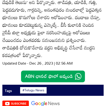
దేవుడికే తెలుసు’ అని పేర్కొన్నారు. తాడిపత్రి, యాడికి, గుత్తి,
పెద్దవడుగూరు, గార్లదిన్నె, అనంతపురం మండలాల్లో పెద్దఎత్తున
భూములు కొనుగోలు చేశారని ఆరోపించారు. దందాలు చేస్తూ,
భూములు కూడబెట్టుకున్న ఎమ్మెల్యే.. బీసీ కులానికి చెందిన
వైసీపీ జిల్లా అధ్యక్షుడు పైలా నరసింహయ్యపై ఆరోపణలు
చేయించడం ఎంతవరకు సమంజసమని ప్రశ్నించారు.
తాడిపత్రికి దోచుకొనేవాడు వద్దని అభివృద్ధి చేసేవాడే ముద్దని
కరపత్రంలో పేర్కొన్నారు.
Updated Date - Dec 26 , 2023 | 02:56 AM
#Telugu News
Tags
SUBSCRIBE