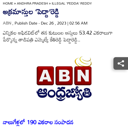
HOME
»
ANDHRA PRADESH
»
ILLEGAL 'PEDDA' REDDY
అక్రమాస్తుల ‘పెద్దా’రెడ్డి
ABN
, Publish Date - Dec 26 , 2023 | 02:56 AM
ఎన్నికల అఫిడవిట్‌లో తన కుటుంబ ఆస్తులు 53.42 ఎకరాలుగా
పేర్కొన్న తాడిపత్రి ఎమ్మెల్యే కేతిరెడ్డి పెద్దారెడ్డి..
నాలుగేళ్లలో 190 ఎకరాల సంపాదన