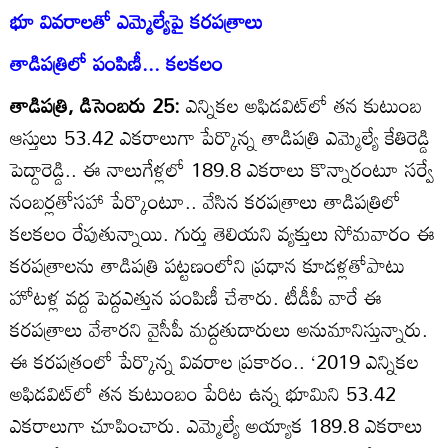
భూ వివరాలతో ఎమ్మెల్యేపై కరపత్రాలు
తాడిపత్రిలో పంపిణీ... కలకలం
తాడిపత్రి, డిసెంబరు 25:
ఎన్నికల అఫిడవిట్‌లో తన కుటుంబ
ఆస్తులు 53.42 ఎకరాలుగా పేర్కొన్న తాడిపత్రి ఎమ్మెల్యే కేతిరెడ్డి
పెద్దారెడ్డి.. ఈ నాలుగేళ్లలో 189.8 ఎకరాలు కొన్నారంటూ సర్వే
నంబర్లతోసహా పేర్కొంటూ.. వేసిన కరపత్రాలు తాడిపత్రిలో
కలకలం రేపుతున్నాయి. గుర్తు తెలియని వ్యక్తులు సోమవారం ఈ
కరపత్రాలను తాడిపత్రి పట్టణంలోని ప్రధాన కూడళ్లతోపాటు
హోటళ్ల వద్ద పెద్దఎత్తున పంపిణీ చేశారు. టీడీపీ వారే ఈ
కరపత్రాలు వేశారని వైసీపీ మద్దతుదారులు అనుమానిస్తున్నారు.
ఈ కరపత్రంలో పేర్కొన్న వివరాల ప్రకారం.. ‘2019 ఎన్నికల
అఫిడవిట్‌లో తన కుటుంబం పేరిట ఉన్న భూమిని 53.42
ఎకరాలుగా చూపించారు. ఎమ్మెల్యే అయ్యాక 189.8 ఎకరాలు