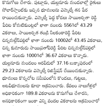
కొనుగోలు చేశారు. పుట్లూరు, యల్లనూరు మండలాల్లో రైతులు
సోలార్‌ప్లాంట్‌కు ఇచ్చిన భూములను ఎమ్మెల్యే తన పేర
రాయించుకున్నారు. ఎమ్మెల్యే పెద్ద కోడలు సాయిఅర్పితా రెడ్డి
పేరిట కోమటికుంట్లలో ఖాతా నంబరు 5561లో 43.29
ఎకరాలు, సాయిఅర్పిత తండ్రి నీలకంఠారెడ్డి పేరిట
చిన్నమల్లేన్‌పల్లిలో ఖాతా నంబరు 10002లో 43.45 ఎకరాలు,
చిన్న కుమారుడు సాయిప్రతా్‌పరెడ్డి పేరిట చిన్నమల్లేన్‌పల్లిలో
ఖాతా నంబరు 10001లో 36.67 ఎకరాలు కొన్నారు.
యల్లనూరు మండలం ఆరవీడులో 37.16 బుక్కాపురంలో
29.23 ఎకరాలను ఎమ్మెల్యే రిజిస్ట్రేషన్‌ చేయించుకున్నారు.
భూములు కొన్నచోట సమీపంలోని కొండలు, గుట్టలు,
అటవీభూములను కూడా ఆక్రమించారు. కేవలం నాలుగేళ్లలో
అధికారికంగా 189.8 ఎకరాలను కొనుగోలు చేశారని,
అనధికారికంగా ఇంకా ఎన్ని వందల ఎకరాలను ఆక్రమించారో