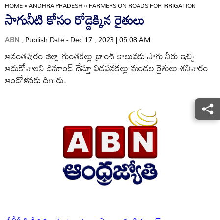
HOME
»
ANDHRA PRADESH
»
FARMERS ON ROADS FOR IRRIGATION
సాగునీటి కోసం రోడ్డెక్కిన రైతులు
ABN
, Publish Date - Dec 17 , 2023 | 05:08 AM
అనంతపురం జిల్లా గుంతకల్లు బ్రాంచ్‌ కాలువకు సాగు నీరు ఇచ్చి
ఆదుకోవాలని డిమాండ్‌ చేస్తూ విడపనకల్లు మండల రైతులు శనివారం
ఆందోళనకు దిగారు.