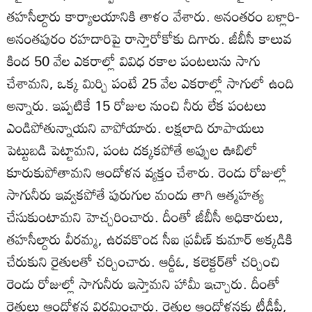
తహసీల్దారు కార్యాలయానికి తాళం వేశారు. అనంతరం బళ్లారి-
అనంతపురం రహదారిపై రాస్తారోకోకు దిగారు. జీబీసీ కాలువ
కింద 50 వేల ఎకరాల్లో వివిధ రకాల పంటలును సాగు
చేశామని, ఒక్క మిర్చి పంటే 25 వేల ఎకరాల్లో సాగులో ఉంది
అన్నారు. ఇప్పటికే 15 రోజుల నుంచి నీరు లేక పంటలు
ఎండిపోతున్నాయని వాపోయారు. లక్షలాది రూపాయలు
పెట్టుబడి పెట్టామని, పంట దక్కకపోతే అప్పుల ఊబిలో
కూరుకుపోతామని ఆందోళన వ్యక్తం చేశారు. రెండు రోజుల్లో
సాగునీరు ఇవ్వకపోతే పురుగుల మందు తాగి ఆత్మహత్య
చేసుకుంటామని హెచ్చరించారు. దీంతో జీబీసీ అధికారులు,
తహసీల్దారు వీరమ్మ, ఉరవకొండ సీఐ ప్రవీణ్‌ కుమార్‌ అక్కడికి
చేరుకుని రైతులతో చర్చించారు. ఆర్డీఓ, కలెక్టర్‌తో చర్చించి
రెండు రోజుల్లో సాగునీరు ఇస్తామని హామీ ఇచ్చారు. దీంతో
రైతులు ఆందోళన విరమించారు. రైతుల ఆందోళనకు టీడీపీ,