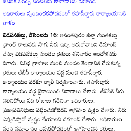
జీబీసీకి నీరిచ్చి పంటలను కాపాడాలని డిమాండ్‌
అధికారులు స్పందించకపోవడంతో తహసీల్దారు కార్యాలయానికి
తాళం
విడపనకల్లు, డిసెంబరు 16
: అనంతపురం జిల్లా గుంతకల్లు
బ్రాంచ్‌ కాలువకు సాగు నీరు ఇచ్చి ఆదుకోవాలని డిమాండ్‌
చేస్తూ విడపనకల్లు మండల రైతులు శనివారం ఆందోళనకు
దిగారు. వివిధ గ్రామాల నుంచి మండల కేంద్రానికి చేరుకున్న
రైతులు జీబీసీ కార్యాలయం వద్ద నుంచి తహసీల్దారు
కార్యాలయం వరకూ ర్యాలీ నిర్వహించారు. తహసీల్దారు
కార్యాలయం వద్ద బైఠాయించి నినాదాలు చేశారు. జీబీసీకి నీరు
నిలిచిపోయి పది రోజులు గడిచినా అధికారులు,
ప్రజాప్రతినిధులు పట్టించుకోలేదని ఆగ్రహం వ్యక్తం చేశారు. నీరు
ఎప్పుడిస్తారో స్పష్టం చేయాలని డిమాండ్‌ చేశారు. అధికారులు
సరైన సమాధానం చెప్పకపోవడంతో ఆగ్రహించిన రైతులు,