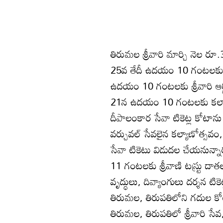
తిరుమల శ్రీవారి మార్చి నెల రూ.3
25వ తేదీ ఉదయం 10 గంటలకు ఆన
ఉదయం 10 గంటలకు శ్రీవారి ఆర్జిత
21న ఉదయం 10 గంటలకు కల్యాణో
దీపాలంకార సేవా టికెట్ల కోటాన
వర్చువల్‌ సేవలైన కల్యాణోత్సవం
సేవా టికెటు విడుదల చేయనున్న
11 గంటలకు శ్రీవాణి టస్ర్టు 
వృద్ధులు, దివ్యాంగులు దర్శన ట
తిరుమల, తిరుపతిలోని గదుల 
తిరుమల, తిరుపతిలో శ్రీవారి 