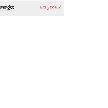
ావార్తలు
మరిన్ని చదవండి