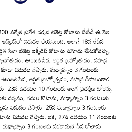
00 ప్రత్యేక ప్రవేశ దర్శన టికెట్ల కోటాను టీటీడీ ఈ నెల
్‌లైన్‌లో విడుదల చేయనుంది. అలాగే 18వ తేదీన
 సేవా టికెట్ల లక్కీడిప్‌ కోటాను నమోదు చేసుకోవచ్చు.
త్సవం, ఊంజల్‌సేవ, ఆర్జిత బ్రహ్మోత్సవం, సహస్ర
ు కూడా విడుదల చేస్తారు. మధ్యాహ్నం 3 గంటలకు
, ఊంజల్‌సేవ, ఆర్జిత బ్రహ్మోత్సవం, సహస్ర దీపాలంకార
ారు. 23న ఉదయం 10 గంటలకు అంగ ప్రదక్షిణ టోకెన్లు,
దాతలకు దర్శనం, గదుల కోటాను, మధ్యాహ్నం 3 గంటలకు
ికెట్లను విడుదల చేస్తారు. 25న మధ్యాహ్నం 3 గంటలకు
కోటాను విడుదల చేస్తారు. ఇక, 27న ఉదయం 11 గంటలకు
సేవ, మధ్యాహ్నం 3 గంటలకు పరకామణి సేవ కోటాను