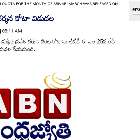
 QUOTA FOR THE MONTH OF SRIVARI MARCH WAS RELEASED ON
తాజ
 దర్శన కోటా విడుదల
 | 05:11 AM
్రత్యేక ప్రవేశ దర్శన టికెట్ల కోటాను టీటీడీ ఈ నెల 25వ తేదీ
ిడుదల చేయనుంది.