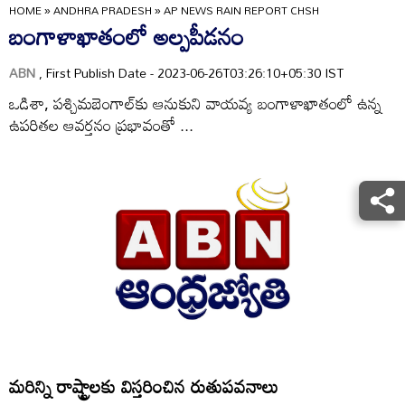
HOME
»
ANDHRA PRADESH
»
AP NEWS RAIN REPORT CHSH
బంగాళాఖాతంలో అల్పపీడనం
ABN
, First Publish Date - 2023-06-26T03:26:10+05:30 IST
ఒడిశా, పశ్చిమబెంగాల్‌కు ఆనుకుని వాయవ్య బంగాళాఖాతంలో ఉన్న
ఉపరితల ఆవర్తనం ప్రభావంతో ...
మరిన్ని రాష్ట్రాలకు విస్తరించిన రుతుపవనాలు