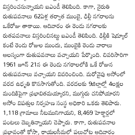
విస్తరించనున్నాయని ఐఎండీ తెలిపింది. కాగా, నైరుతి
రుతుపవనాలు 62ఏళ్ల తర్వాత ముంబై, ఢిల్లీ నగరాలను
ఒకేరోజు తాకాయి. ఆదివారం ఈ రెండు నగరాలకు
రుతపవనాలు విస్తరించినట్టు ఐఎండీ తెలిపింది. ఢిల్లీకి షెడ్యూల్‌
కంటే రెండు రోజుల ముందు, ముంబైకి రెండు వారాలు
ఆలస్యంగా రుతుపవనాలు వచ్చాయని పేర్కొంది. చివరిసారిగా
1961 జూన్‌ 21న ఈ రెండు నగరాలలోకి ఒకే రోజున
రుతుపవనాలు వచ్చాయని వివరించింది. మరోవైపు అసోంలో
వరద ఉధృతి కొనసాగుతోంది. వరదలకు 9జిల్లాల్లో 4లక్షల
మందికిపైగా ప్రభావితమయ్యారని, ముగ్గురు చనిపోయారని
అసోం విపత్తుల నిర్వహణ సంస్థ అధికారి ఒకరు తెలిపారు.
1,118 గ్రామాలు నీటమునిగాయని, 8,469 హెక్టార్లలో
పంటలు దెబ్బతిన్నాయని చెప్పారు. కాగా, రుతుపవనాల
ప్రభావంతో కోస్తా, రాయలసీమలో పలుచోట్ల ఆదివారం