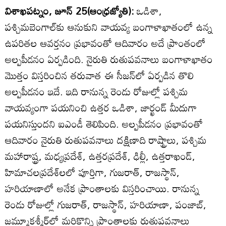
విశాఖపట్నం, జూన్‌ 25(ఆంధ్రజ్యోతి):
ఒడిశా,
పశ్చిమబెంగాల్‌కు ఆనుకుని వాయవ్య బంగాళాఖాతంలో ఉన్న
ఉపరితల ఆవర్తనం ప్రభావంతో ఆదివారం అదే ప్రాంతంలో
అల్పపీడనం ఏర్పడింది. నైరుతి రుతుపవనాలు బంగాళాఖాతం
మొత్తం విస్తరించిన తరువాత ఈ సీజన్‌లో ఏర్పడిన తొలి
అల్పపీడనం ఇదే. ఇది రానున్న రెండు రోజుల్లో పశ్చిమ
వాయవ్యంగా పయనించి ఉత్తర ఒడిశా, జార్ఖండ్‌ మీదుగా
పయనిస్తుందని ఐఎండీ తెలిపింది. అల్పపీడనం ప్రభావంతో
ఆదివారం నైరుతి రుతుపవనాలు దక్షిణాది రాష్ట్రాలు, పశ్చిమ
మహారాష్ట్ర, మధ్యప్రదేశ్‌, ఉత్తరప్రదేశ్‌, ఢిల్లీ, ఉత్తరాఖండ్‌,
హిమాచలప్రదేశ్‌లలో పూర్తిగా, గుజరాత్‌, రాజస్థాన్‌,
హరియాణాలో అనేక ప్రాంతాలకు విస్తరించాయి. రానున్న
రెండు రోజుల్లో గుజరాత్‌, రాజస్థాన్‌, హరియాణా, పంజాబ్‌,
జమ్మూకశ్మీర్‌లో మరికొన్ని ప్రాంతాలకు రుతుపవనాలు