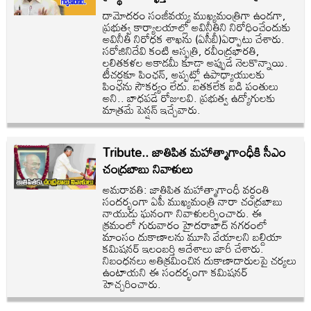
దామోదరం సంజీవయ్య ముఖ్యమంత్రిగా ఉండగా,
ప్రభుత్వ కార్యాలయాల్లో అవినీతిని నిరోధించేందుకు
అవినీతి నిరోధక శాఖను (ఏసీబీ)ఏర్పాటు చేశారు.
సరోజినిదేవి కంటి ఆస్పత్రి, రవీంద్రభారతి,
లలితకళల అకాడమీ కూడా అప్పుడే నెలకొన్నాయి.
టీచర్లకూ పింఛన్‌, అప్పట్లో ఉపాధ్యాయులకు
పింఛను సౌకర్యం లేదు. బతకలేక బడి పంతులు
అని.. బాధపడే రోజులవి. ప్రభుత్వ ఉద్యోగులకు
మాత్రమే పెన్షన్‌ ఇచ్చేవారు.
Tribute.. జాతిపిత మహాత్మాగాంధీకి సీఎం
చంద్రబాబు నివాళులు
అమరావతి: జాతిపిత మహాత్మాగాంధీ వర్ధంతి
సందర్భంగా ఏపీ ముఖ్యమంత్రి నారా చంద్రబాబు
నాయుడు ఘనంగా నివాళులర్పించారు. ఈ
క్రమంలో గురువారం హైదరాబాద్ నగరంలో
మాంసం దుకాణాలను మూసి వేయాలని బల్దియా
కమిషనర్‌ ఇలంబర్తి ఆదేశాలు జారీ చేశారు.
నిబంధనలు అతిక్రమించిన దుకాణాదారులపై చర్యలు
ఉంటాయని ఈ సందర్భంగా కమిషనర్‌
హెచ్చరించారు.