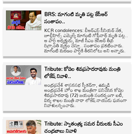
BRS: మాగంటి మృతి పట్ల కేసీఆర్
సంతాపం..
KCR condolences: బీఆర్ఎస్ సీనియర్ నేత,
జూబ్లీహిల్స్ ఎమ్మెల్యే మాగంటి గోపీనాథ్ మృతి పట్ల..
ఆ పార్టీ అధ్యక్షుడు, మాజీ సీఎం కేసీఆర్ తీవ్ర
దిగ్భ్రాంతి వ్యక్తం చేస్తూ.. సంతాపం ప్రకటించారు.
మాగంటి మరణం పార్టీకి తీరనిలోటు అని అన్నారు.
Tribute: కోడెల శివప్రసాదరావుకు మంత్రి
లోకేష్ నివాళి..
ఆంధ్రప్రదేశ్ శాసనసభ స్పీకర్‌గా, ఉమ్మడి
ఆంధ్రప్రదేశ్ హోం శాఖ మంత్రిగా పనిచేసిన కోడెల
శివప్రసాదరావు (72) జయంతి సందర్భంగా ఐటీ,
విద్య శాఖల మంత్రి నారా లోకేష్ నాయుడు ఘనంగా
నివాళులర్పించారు.
Tribute: స్వాతంత్ర్య సమర వీరులకు సీఎం
చంద్రబాబు నివాళి