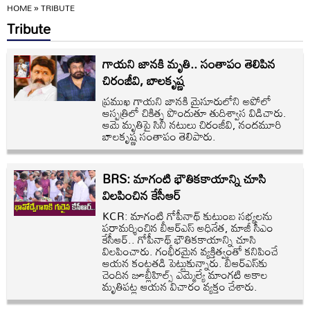
HOME
»
TRIBUTE
Tribute
గాయని జానకి మృతి.. సంతాపం తెలిపిన
చిరంజీవి, బాలకృష్ణ
ప్రముఖ గాయని జానకి మైసూరులోని అపోలో
ఆస్పత్రిలో చికిత్స పొందుతూ తుదిశ్వాస విడిచారు.
ఆమె మృతిపై సినీ నటులు చిరంజీవి, నందమూరి
బాలకృష్ణ సంతాపం తెలిపారు.
BRS: మాగంటి భౌతికకాయాన్ని చూసి
విలపించిన కేసీఆర్
KCR: మాగంటి గోపీనాథ్ కుటుంబ సభ్యలను
పరామర్శించిన బీఆర్ఎస్ అధినేత, మాజీ సీఎం
కేసీఆర్.. గోపీనాథ్ భౌతికకాయాన్ని చూసి
విలపించారు. గంభీరమైన వ్యక్తిత్వంతో కనిపించే
ఆయన కంటతడి పెట్టుకున్నారు. బీఆర్ఎస్‌కు
చెందిన జూబ్లీహిల్స్ ఎమ్మెల్యే మాంగటి అకాల
మృతిపట్ల ఆయన విచారం వ్యక్తం చేశారు.