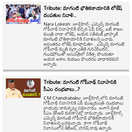
Tribute: మాగంటి భౌతికకాయానికి లోకేష్
దంపతుల నివాళి..
Nara Lokesh: జూబ్లిహిల్స్ ఎమ్మెల్యే మాగంటి
గోపీనాథ్ నివాసానికి వచ్చిన ఏపీ విద్య, ఐటీ శాఖల
మంత్రి నారా లోకేష్, ఆయన సతీమణి బ్రాహ్మణి
మాగంటి భౌతికాయానికి నివాళులర్పించారు.
అనంతరం లోకేష్ మాట్లాడుతూ.. ఎమ్మెల్యే మాగంటి
గోపీనాథ్ మృతి దిగ్భ్రాంతికి గురిచేసిందని,
గుండెపోటుతో ఆసుపత్రిలో చికిత్స పొందుతూ
ఆయన అకాల మరణం పొందడం బాధాకరమని
అన్నారు.
Tribute: మాగంటి గోపీనాథ్ నివాసానికి
సీఎం చంద్రబాబు..?
CM Chandrababu: జూబ్లీహిల్స్‌లోని మాగంటి
గోపీనాథ్ నివాసానికి ఏపీ ముఖ్యమంత్రి చంద్రబాబు
నాయుడు రానున్నట్లు సమాచారం. అలాగే మాజీ
సీఎం కేసీఆర్ మరికాసేట్లో రానున్నారు. జూబ్లీహిల్స్
ఎమ్మెల్యే మాగంటి గోపీనాథ్ భౌతికకాయానికి
నివాళులర్పించనున్నారు. కాగా గోపీనాథ్
నివాసంలోనే కేటీఆర్, హరీష్ రావు ఉన్నారు.