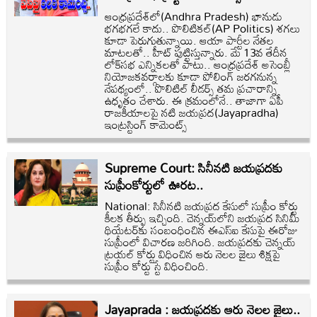
ఆంధ్రప్రదేశ్‌లో(Andhra Pradesh) భానుడు
భగభగలే కాదు.. పొలిటికల్(AP Politics) శగలు
కూడా పెరుగుతున్నాయి. ఆయా పార్టీల నేతల
మాటలతో.. హీట్ పుట్టిస్తున్నారు. మే 13వ తేదీన
లోక్‌సభ ఎన్నికలతో పాటు.. ఆంధ్రప్రదేశ్‌ అసెంబ్లీ
నియోజకవర్గాలకు కూడా పోలింగ్ జరగనున్న
నేపథ్యంలో.. పొలిటిల్ లీడర్స్ తమ ప్రచారాన్ని
ఉధృతం చేశారు. ఈ క్రమంలోనే.. తాజాగా ఏపీ
రాజకీయాలపై నటి జయప్రద(Jayapradha)
ఇంట్రస్టింగ్ కామెంట్స్
Supreme Court: సినీనటి జయప్రదకు
సుప్రీంకోర్టులో ఊరట..
National: సినీనటి జయప్రద కేసులో సుప్రీం కోర్టు
కీలక తీర్పు ఇచ్చింది. చెన్నయ్‌లోని జయప్రద సినిమీ
థియేటర్‌కు సంబంధించిన ఈఎస్‌ఐ కేసుపై ఈరోజు
సుప్రీంలో విచారణ జరిగింది. జయప్రదకు చెన్నయ్
ట్రయల్ కోర్టు విధించిన ఆరు నెలల జైలు శిక్షపై
సుప్రీం కోర్టు స్టే విధించింది.
Jayaprada : జయప్రదకు ఆరు నెలల జైలు..