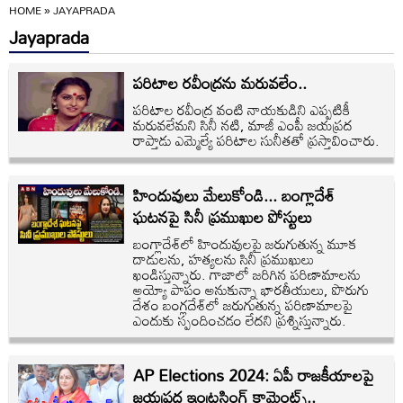
HOME
»
JAYAPRADA
Jayaprada
పరిటాల రవీంద్రను మరువలేం..
పరిటాల రవీంద్ర వంటి నాయకుడిని ఎప్పటికీ
మరువలేమని సినీ నటి, మాజీ ఎంపీ జయప్రద
రాప్తాడు ఎమ్మెల్యే పరిటాల సునీతతో ప్రస్తావించారు.
హిందువులు మేలుకోండి... బంగ్లాదేశ్
ఘటనపై సినీ ప్రముఖుల పోస్టులు
బంగ్లాదేశ్‌లో హిందువులపై జరుగుతున్న మూక
దాడులను, హత్యలను సినీ ప్రముఖులు
ఖండిస్తున్నారు. గాజాలో జరిగిన పరిణామాలను
అయ్యో పాపం అనుకున్నా భారతీయులు, పొరుగు
దేశం బంగ్లదేశ్‌లో జరుగుతున్న పరిణామాలపై
ఎందుకు స్పందించడం లేదని ప్రశ్నిస్తున్నారు.
AP Elections 2024: ఏపీ రాజకీయాలపై
జయప్రద ఇంట్రస్టింగ్ కామెంట్స్..