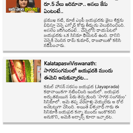
రూ.5 వేలు జరిమానా.. అసలు కేసు
ఏంటంటే..
ప్రముఖ నటి, మాజీ ఎంపీ జయప్రదకు జైలు శిక్షను
విధిస్తూ చెన్నై ఎగ్మోర్ కోర్టు తీర్పును వెలువరించింది.
అసలేం జరిగిందంటే.. చెన్నైలోని రాయపేటలో
జయప్రదకు ఒక సినిమా థియేటర్ ఉంది. దానిని
చెన్నైకి చెందిన రామ్ కుమార్, రాజబాబుతో కలిసి
నడిపించారు.
KalatapasviViswanath:
సాగరసంగమంలో జయప్రదకి ముందు
ఈమెని అనుకున్నారట...
కమల్ హాసన్ సరసం జయప్రద (Jayaprada)
కథానాయికగా నటించింది ఇందులో. జయప్రద
అద్భుతమయిన పేరు తెచ్చుకుంది 'సాగర సంగమం'
సినిమాలో. ఆమె తప్ప వేరేవాళ్లు వెయ్యలేరు ఆ రోల్
అనేటట్టుగా చేసింది. అయితే విశ్వనాధ్ గారు ఈ
సినిమాకి జయప్రద కన్నా ముందు ఇంకొకరిని
అనుకొని, ఆమెకి అడ్వాన్స్ కూడా ఇచ్చారట.