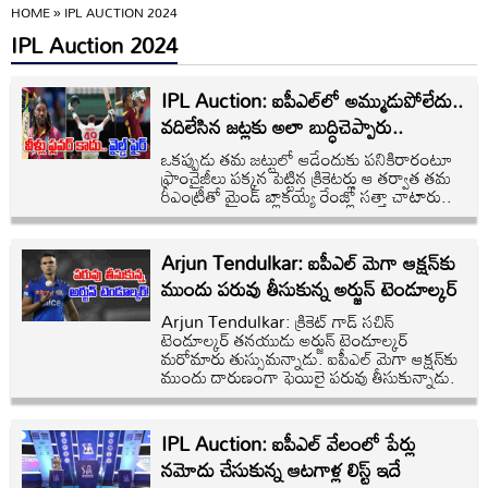
HOME
»
IPL AUCTION 2024
IPL Auction 2024
IPL Auction: ఐపీఎల్‌‌లో అమ్ముడుపోలేదు..
వదిలేసిన జట్లకు అలా బుద్ధిచెప్పారు..
ఒకప్పుడు తమ జట్టులో ఆడేందుకు పనికిరారంటూ
ఫ్రాంచైజీలు పక్కన పెట్టిన క్రికెటర్లు ఆ తర్వాత తమ
రీఎంట్రీతో మైండ్ బ్లాకయ్యే రేంజ్లో సత్తా చాటారు..
Arjun Tendulkar: ఐపీఎల్ మెగా ఆక్షన్‌కు
ముందు పరువు తీసుకున్న అర్జున్ టెండూల్కర్
Arjun Tendulkar: క్రికెట్ గాడ్ సచిన్
టెండూల్కర్ తనయుడు అర్జున్ టెండూల్కర్
మరోమారు తుస్సుమన్నాడు. ఐపీఎల్ మెగా ఆక్షన్‌కు
ముందు దారుణంగా ఫెయిలై పరువు తీసుకున్నాడు.
IPL Auction: ఐపీఎల్ వేలంలో పేర్లు
నమోదు చేసుకున్న ఆటగాళ్ల లిస్ట్ ఇదే