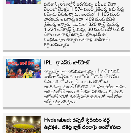
మరికొన్ని రోజుల్లోనే జరగనున్న ఐపీఎల్ మెగా
వేలంలో మొత్తం 1,574 మంది క్రికెటర్లు తమ పేర్లు
నమోదు చేసుకున్నారు. ఇందులో 1,165 మంది
భారతీయ ఆటగాళ్లు కదా, 409 మంది విదేశీ
క్రికెటర్లు ఉన్నారు. ఇందులో 320 క్యాప్డ్ ప్లేయర్లు,
1,224 అన్‌క్యాప్డ్ ప్లేయర్లు, 30 మంది అసోసియేట్
దేశాల ఆటగాళ్లు ఉన్నారు. ఫ్రాంచైజీలతో
సంప్రదింపుల తర్వాత ఆటగాళ్ల జాబితాను
తగ్గించనున్నారు.
IPL : క్లాసెన్‌కు జాక్‌పాట్‌
ఎప్పుడెప్పుడాని ఎదురుచూస్తున్న ఐపీఎల్‌ రిటెన్షన్‌
జాబితా వచ్చేసింది. రాబోయే 17వ సీజన్‌ కోసం
డిసెంబరులో మెగా వేలం జరుగబోతోంది.
అంతకన్నా ముందే లీగ్‌లోని పది ఫ్రాంచైజీలు తాము
అట్టిపెట్టుకునే ఆటగాళ్ల పేర్లను ప్రకటించాల్సి ఉంది.
అక్టోబరు 31తో గడువు ముగియడం తో అదే రోజు
అన్ని జట్లు గరిష్ఠంగా
Hyderabad: ఉప్పల్‌ స్టేడియం వద్ద
ఉద్రిక్తత.. టికెట్ల బ్లాక్‌ దందాపై ఆందోళనలు