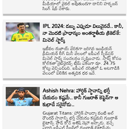
మీడియాలో వైరల్ అవుతుండగా దానిని హర్భజన్
సింగ్ షేర్ చేశారు.
IPL 2024: డబ్బు ఎప్పుడూ విలువైనదే.. కానీ,
నా మొదటి ప్రాధాన్యం అంతర్జాతీయ క్రికెట్‌కే:
మిచెల్ స్టార్క్
ఇటీవల దుబాయ్ వేదికగా జరిగిన ఇండియన్
ప్రీమియర్ లీగ్ మినీ వేలంలో ఐపీఎల్ స్పీడ్‌స్టర్
మిచెల్ స్టార్క్ సంచలనం సృష్టించాడు. స్టార్క్ కోసం
కోల్‌కతా నైట్‌రైడర్స్ టీమ్ ఏకంగా రూ. 24.75
కోట్లు వెచ్చించింది. ఐపీఎల్ చరిత్రలో ఓ ఆటగాడికి
వేలంలో పలికిన అత్యధిక ధర ఇదే.
Ashish Nehra: హార్దిక్‌ స్థానాన్ని భర్తీ
చేయడం కష్టమే.. కానీ గుజరాత్ కెప్టెన్‌గా ఆ
కుర్రాడే సరైనోడు..
Gujarat Titans: హార్దిక్ పాండ్యా వంటి ఆల్
రౌండర్ స్థానాన్ని భర్తీ చేయడం కష్టమని గుజరాత్
టైటాన్స్ హెడ్ కోచ్ ఆశిష్ నెహ్రా అన్నాడు. వచ్చే
ఏడాది ఐపీఎల్ సీజన్‌లో గుజరాత్ టైటాన్స్‌ను