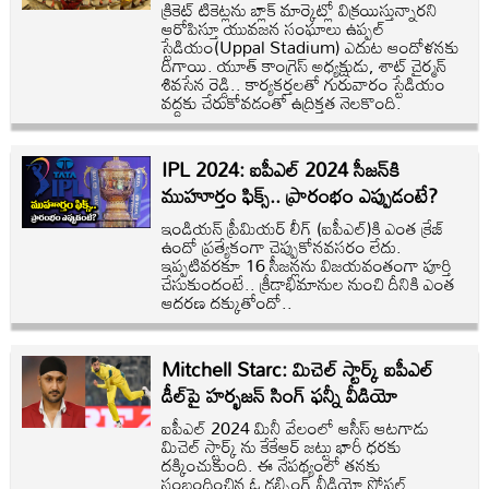
క్రికెట్‌ టికెట్లను బ్లాక్‌ మార్కెట్లో విక్రయిస్తున్నారని
ఆరోపిస్తూ యువజన సంఘాలు ఉప్పల్‌
స్టేడియం(Uppal Stadium) ఎదుట ఆందోళనకు
దిగాయి. యూత్‌ కాంగ్రెస్‌ అధ్యక్షుడు, శాట్‌ చైర్మన్‌
శివసేన రెడ్డి.. కార్యకర్తలతో గురువారం స్టేడియం
వద్దకు చేరుకోవడంతో ఉద్రిక్తత నెలకొంది.
IPL 2024: ఐపీఎల్ 2024 సీజన్‌కి
ముహూర్తం ఫిక్స్.. ప్రారంభం ఎప్పుడంటే?
ఇండియన్ ప్రీమియర్ లీగ్ (ఐపీఎల్)కి ఎంత క్రేజ్
ఉందో ప్రత్యేకంగా చెప్పుకోనవసరం లేదు.
ఇప్పటివరకూ 16 సీజన్లను విజయవంతంగా పూర్తి
చేసుకుందంటే.. క్రీడాభిమానుల నుంచి దీనికి ఎంత
ఆదరణ దక్కుతోందో..
Mitchell Starc: మిచెల్ స్టార్క్ ఐపీఎల్
డీల్‌పై హర్భజన్ సింగ్ ఫన్నీ వీడియో
ఐపీఎల్‌ 2024 మినీ వేలంలో ఆసీస్ ఆటగాడు
మిచెల్ స్టార్క్ ను కేకేఆర్ జట్టు భారీ ధరకు
దక్కించుకుంది. ఈ నేపథ్యంలో తనకు
సంబంధించిన ఓ డబ్బింగ్ వీడియో సోషల్