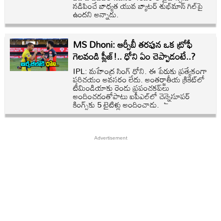
నడిపించే బాధ్యత యువ బ్యాటర్ శుభ్‌మాన్ గిల్‌పై
ఉందని అన్నాడు.
MS Dhoni: ఆర్సీబీ తరఫున ఒక ట్రోఫీ
గెలవండి ప్లీజ్!.. ధోని ఏం చెప్పాడంటే..?
IPL: మహేంద్ర సింగ్ ధోని. ఈ పేరుకు ప్రత్యేకంగా
పరిచయం అవసరం లేదు. అంతర్జాతీయ క్రికెట్‌లో
టీమిండియాకు రెండు ప్రపంచకప్‌లు
అందించడంతోపాటు ఐపీఎల్‌లో చెన్నైసూపర్
కింగ్స్‌కు 5 టైటిళ్లు అందించాడు.