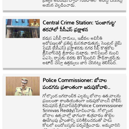
ప్రత్యేక ఆపరేషన్ ద్వారా గుజరాత్‌లో అరెస్టు చేసినట్లు
ఆయన వెల్లడించారు.
Central Crime Station: ‘పంజాగుట్ట’
తరహాలో సీసీఎస్‌ ప్రక్షాళన
వరుస ఏసీబీ దాడులు, ఇటీవల అవినీతి
ఆరోపణలతో ప్రతిష్ఠ మసకబారుతున్న సెంట్రల్‌ క్రైమ్‌
స్టేషన్‌ (సీసీఎస్‌) ప్రక్షాళనకు నగర సీపీ కొత్తకోట
శ్రీనివా్‌సరెడ్డి శ్రీకారం చుట్టారు. కానిస్టేబుల్‌ నుంచి
ఏఎస్సై ర్యాంకు వరకు 81 మందిని హెడ్‌క్వార్టర్స్‌కు
అటాచ్‌ చేస్తూ ఉత్తర్వులు జారీ చేసినట్లు తెలిసింది.
Police Commissioner: బోనాల
పండగను ప్రశాంతంగా జరుపుకోవాలి..
గోల్కొండ జగదాంబిక ఎల్లమ్మ బోనాల ఉత్సవాలను
ప్రజలంతా శాంతియుతంగా జరుపుకోవాలని పోలీస్‌
కమిషనర్‌ శ్రీనివాస్‌రెడ్డి(Police Commissioner
Srinivas Reddy) సూచించారు. గోల్కొండ
బోనాల ఉత్సవాల్లో భాగంగా శుక్రవారం తొట్టెల
ఊరేగింపు ప్రాంతాన్ని పరిశీలించడంతో పాటు
కోటలో బందోబస్తును పర్యవేక్షించారు. అమ్మవారిని