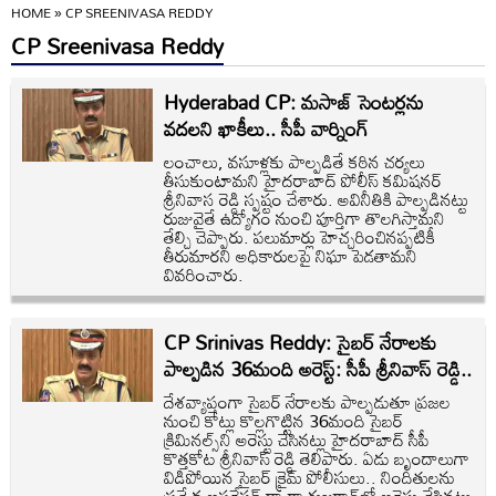
HOME
»
CP SREENIVASA REDDY
CP Sreenivasa Reddy
Hyderabad CP: మసాజ్ సెంటర్లను
వదలని ఖాకీలు.. సీపీ వార్నింగ్
లంచాలు, వసూళ్లకు పాల్పడితే కఠిన చర్యలు
తీసుకుంటామని హైదరాబాద్ పోలీస్ కమిషనర్
శ్రీనివాస రెడ్డి స్పష్టం చేశారు. అవినీతికి పాల్పడినట్టు
రుజువైతే ఉద్యోగం నుంచి పూర్తిగా తొలగిస్తామని
తేల్చి చెప్పారు. పలుమార్లు హెచ్చరించినప్పటికీ
తీరుమారని అధికారులపై నిఘా పెడతామని
వివరించారు.
CP Srinivas Reddy: సైబర్ నేరాలకు
పాల్పడిన 36మంది అరెస్ట్: సీపీ శ్రీనివాస్ రెడ్డి..
దేశవ్యాప్తంగా సైబర్ నేరాలకు పాల్పడుతూ ప్రజల
నుంచి కోట్లు కొల్లగొట్టిన 36మంది సైబర్
క్రిమినల్స్‌ని అరెస్టు చేసినట్లు హైదరాబాద్ సీపీ
కొత్తకోట శ్రీనివాస్ రెడ్డి తెలిపారు. ఏడు బృందాలుగా
విడిపోయిన సైబర్ క్రైమ్ పోలీసులు.. నిందితులను