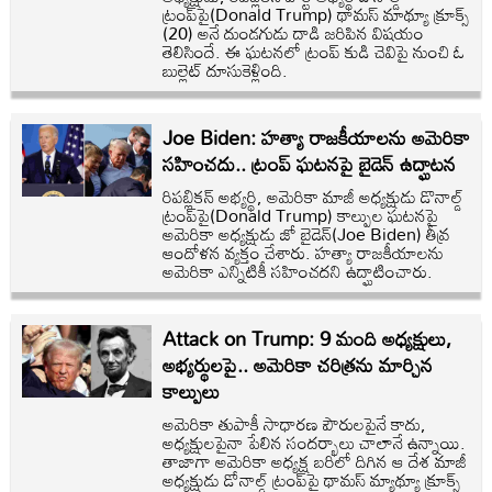
ట్రంప్‌పై(Donald Trump) థామస్‌ మాథ్యూ క్రూక్స్‌
(20) అనే దుండగుడు దాడి జరిపిన విషయం
తెలిసిందే. ఈ ఘటనలో ట్రంప్ కుడి చెవిపై నుంచి ఓ
బుల్లెట్ దూసుకెళ్లింది.
Joe Biden: హత్యా రాజకీయాలను అమెరికా
సహించదు.. ట్రంప్ ఘటనపై బైడెన్ ఉద్ఘాటన
రిపబ్లికన్ అభ్యర్థి, అమెరికా మాజీ అధ్యక్షుడు డొనాల్డ్
ట్రంప్‌పై(Donald Trump) కాల్పుల ఘటనపై
అమెరికా అధ్యక్షుడు జో బైడెన్(Joe Biden) తీవ్ర
ఆందోళన వ్యక్తం చేశారు. హత్యా రాజకీయాలను
అమెరికా ఎన్నిటికీ సహించదని ఉద్ఘాటించారు.
Attack on Trump: 9 మంది అధ్యక్షులు,
అభ్యర్థులపై.. అమెరికా చరిత్రను మార్చిన
కాల్పులు
అమెరికా తుపాకీ సాధారణ పౌరులపైనే కాదు,
అధ్యక్షులపైనా పేలిన సందర్భాలు చాలానే ఉన్నాయి.
తాజాగా అమెరికా అధ్యక్ష బరిలో దిగిన ఆ దేశ మాజీ
అధ్యక్షుడు డోనాల్డ్ ట్రంప్‌పై థామస్ మ్యాథ్యూ క్రూక్స్‌