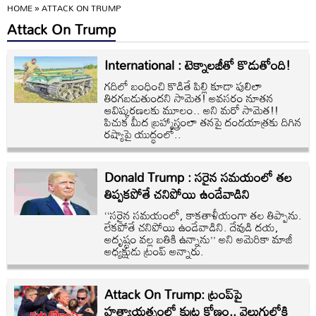
HOME
»
ATTACK ON TRUMP
Attack On Trump
International : టెక్నాలజీతో కొడుతోంది!
గదిలో బంధించి కొడితే పిల్లి కూడా పులిలా
తిరగబడుతుందని సామెత! అవసరం నూతన
ఆవిష్కరణలకు మూలం.. అని మరో సామెత!!
పిచుక మీద బ్రహ్మాస్త్రంలా తనపై దండయాత్రకు దిగిన
రష్యాపై యుద్ధంలో..
Donald Trump : సరైన సమయంలో తల
తిప్పకపోతే చనిపోయి ఉండేవాడిని
‘‘సరైన సమయంలో, కాకతాళీయంగా తల తిప్పాను.
లేకపోతే చనిపోయి ఉండేవాడిని. దేవుడి దయ,
అదృష్టం వల్ల బతికి ఉన్నాను’’ అని అమెరికా మాజీ
అధ్యక్షుడు ట్రంప్‌ అన్నారు.
Attack On Trump: ట్రంప్‌పై
హత్యాయత్నంలో కుట్ర కోణం.. వెలుగులోకి