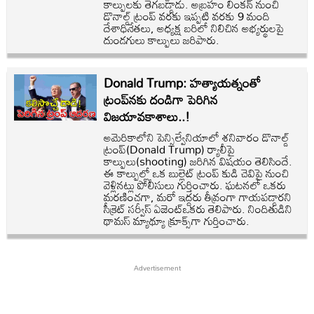
కాల్పులకు తెగబడ్డాడు. అబ్రహం లింకన్ నుంచి
డొనాల్డ్ ట్రంప్ వరకు ఇప్పటి వరకు 9 మంది
దేశాధినేతలు, అధ్యక్ష బరిలో నిలిచిన అభ్యర్థులపై
దుండగులు కాల్పులు జరిపారు.
Donald Trump: హత్యాయత్నంతో
ట్రంప్‌‌నకు దండిగా పెరిగిన
విజయావకాశాలు..!
అమెరికాలోని పెన్సిల్వేనియాలో శనివారం డొనాల్డ్
ట్రంప్(Donald Trump) ర్యాలీపై
కాల్పులు(shooting) జరిగిన విషయం తెలిసిందే.
ఈ కాల్పుల్లో ఒక బుల్లెట్ ట్రంప్ కుడి చెవిపై నుంచి
వెళ్లినట్లు పోలీసులు గుర్తించారు. ఘటనలో ఒకరు
మరణించగా, మరో ఇద్దరు తీవ్రంగా గాయపడ్డారని
సీక్రెట్ సర్వీస్ ఏజెంట్ఒకరు తెలిపారు. నిందితుడిని
థామస్ మ్యాథ్యూ క్రూక్స్‌గా గుర్తించారు.