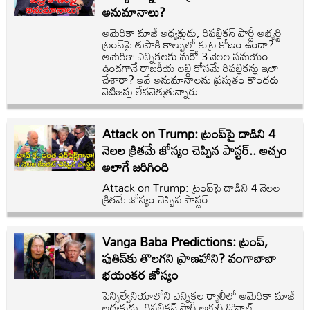
అనుమానాలు?
అమెరికా మాజీ అధ్యక్షుడు, రిపబ్లికన్ పార్టీ అభ్యర్థి
ట్రంప్‌పై తుపాకి కాల్పుల్లో కుట్ర కోణం ఉందా?
అమెరికా ఎన్నికలకు మరో 3 నెలల సమయం
ఉండగానే రాజకీయ లబ్ధి కోసమే రిపబ్లికన్లు ఇలా
చేశారా? ఇవే అనుమానాలను ప్రస్తుతం కొందరు
నెటిజన్లు లేవనెత్తుతున్నారు.
Attack on Trump: ట్రంప్‌పై దాడిని 4
నెలల క్రితమే జోస్యం చెప్పిన పాస్టర్.. అచ్చం
అలాగే జరిగింది
Attack on Trump: ట్రంప్‌పై దాడిని 4 నెలల
క్రితమే జోస్యం చెప్పిప పాస్టర్
Vanga Baba Predictions: ట్రంప్‌,
పుతిన్‌కు తొలగని ప్రాణహాని? వంగాబాబా
భయంకర జోస్యం
పెన్సిల్వేనియాలోని ఎన్నికల ర్యాలీలో అమెరికా మాజీ
అధ్యక్షుడు, రిపబ్లికన్ పార్టీ అభ్యర్థి డొనాల్డ్