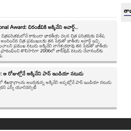
తాజ
nal Award: చిరంజీవికి అక్కినేని అవార్డ్‌..
ు చిత్రపరిశ్రమలోనే కాకుండా భారతీయ చలన చిత్ర పరిశ్రమకు విశేష
 అందించిన చిత్ర ప్రముఖులకు తన పేరుతో జాతీయ అవార్డ్‌ ఇచ్చి
ించాలని ప్రముఖ నటుడు అక్కినేని నాగేశ్వరరావు తన పేరుతో జాతీయ
్‌ ప్రారంభించి తొలిసారిగా 2006లో బాలీవుడ్‌ నటుడు దేవానంద్‌కు
రు.
ఆ రోజుల్లోనే అక్కినేని పాన్‌ ఇండియా నటుడు
 శిఖరాగ్రాలను అందుకున్న అక్కినేని అప్పట్లోనే పాన్‌ ఇండియా నటుడు
రని ఎస్వీ యూనివర్సిటీ