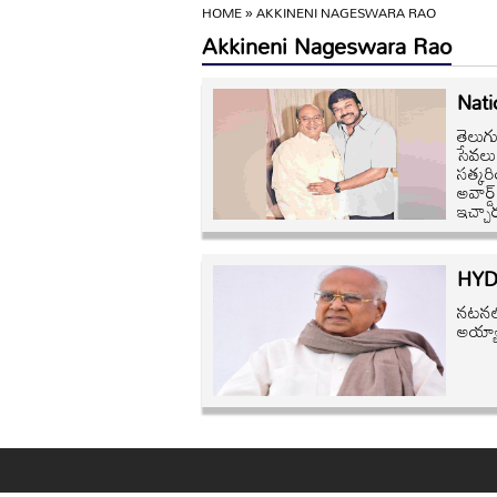
HOME
»
AKKINENI NAGESWARA RAO
Akkineni Nageswara Rao
Natio
తెలుగ
సేవలు
సత్కర
అవార్డ
ఇచ్చా
HYD: 
నటనలో
అయ్యా