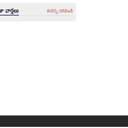
ా వార్తలు
మరిన్ని చదవండి