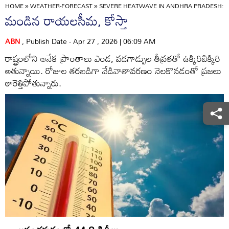
HOME
»
WEATHER-FORECAST
»
SEVERE HEATWAVE IN ANDHRA PRADESH: T
మండిన రాయలసీమ, కోస్తా
ABN
, Publish Date - Apr 27 , 2026 | 06:09 AM
రాష్ట్రంలోని అనేక ప్రాంతాలు ఎండ, వడగాడ్పుల తీవ్రతతో ఉక్కిరిబిక్కిరి
అతున్నాయి. రోజుల తరబడిగా వేడివాతావరణం నెలకొనడంతో ప్రజలు
ఠారెత్తిపోతున్నారు.