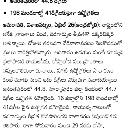
అనంతపురంలో 44.8 డిగ్రీలు
198 మండలాల్లో 41డిగ్రీలకుపైగా ఉష్ణోగ్రతలు
అమరావతి, విశాఖపట్నం, ఏప్రిల్‌ 26(ఆంధ్రజ్యోతి):
రాష్ట్రంలోని
అనేక ప్రాంతాలు ఎండ, వడగాడ్పుల తీవ్రతతో ఉక్కిరిబిక్కిరి
అతున్నాయి. రోజుల తరబడిగా వేడివాతావరణం నెలకొనడంతో
ప్రజలు ఠారెత్తిపోతున్నారు. ఆదివారం ఉదయం నుంచే సూర్యుడి
ప్రతాపానికి రాయలసీమ, కోస్తాలోని పలు ప్రాంతాలు
నిప్పులకొలిమిలా మారాయి. పగటి ఉష్ణోగ్రతలు సాధారణం
కంటే మూడు నుంచి ఐదు డిగ్రీలు ఎక్కువగా నమోదయ్యాయి.
అనంతపురంలో 44.8, మార్కాపురం జిల్లా కంభంలో 44.7
డిగ్రీల ఉష్ణోగ్రత నమోదైంది. 16 జిల్లాల్లోని 198 మండలాల్లో
41డిగ్రీల పైన ఉష్ణోగ్రత నమోదైంది. వాయువ్య గాలులతో
వడగాడ్పులు తీవ్రత కొనసాగిందని వాతావరణ నిపుణుడొకరు
తెలిపారు. కాగా సోమవారం నుంచి 29 వరకు కోస్తా,