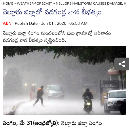
HOME
»
WEATHER-FORECAST
»
NELLORE HAILSTORM CAUSES DAMAGE, HEA
నెల్లూరు జిల్లాలో వడగండ్ల వాన బీభత్సం
ABN
, Publish Date - Jun 01 , 2026 | 05:53 AM
నెల్లూరు జిల్లా సంగం మండలంలోని పలు గ్రామాల్లో ఆదివారం
వడగండ్ల వాన బీభత్సం సృష్టించింది.
సంగం, మే 31(ఆంధ్రజ్యోతి):
నెల్లూరు జిల్లా సంగం