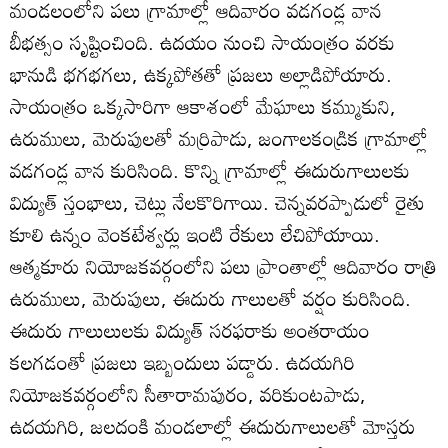
మండలంలోని పలు గ్రామాల్లో ఆదివారం వడగండ్ల వాన
బీభత్సం సృష్టించింది. ఉదయం నుంచి సాయంత్రం వరకు
భానుడి భగభగలు, ఉక్కపోతతో ప్రజలు అల్లాడిపోయారు.
సాయంత్రం ఒక్కసారిగా ఆకాశంలో మేఘాలు కమ్ముకుని,
ఉరుములు, మెరుపులతో మర్రిపాడు, జంగాలకండ్రిక గ్రామాల్లో
వడగండ్ల వాన కురిసింది. కొన్ని గ్రామాల్లో ఈదురుగాలులకు
విద్యుత్‌ స్తంభాలు, చెట్లు నేలకొరిగాయి. చెన్నవరప్పాడులో రైతు
కూలి ఉన్నం వెంకటేశ్వర్లు ఇంటి రేకులు లేచిపోయాయి.
ఆత్మకూరు నియోజకవర్గంలోని పలు ప్రాంతాల్లో ఆదివారం రాత్రి
ఉరుములు, మెరుపులు, ఈదురు గాలులతో వర్షం కురిసింది.
ఈదురు గాలులులకు విద్యుత్‌ సరఫరాకు అంతరాయం
కలగడంతో ప్రజలు ఇబ్బందులు పడ్డారు. ఉదయగిరి
నియోజకవర్గంలోని సీతారామపురం, వరికుంటపాడు,
ఉదయగిరి, జలదంకి మండలాల్లో ఈదురుగాలులతో మోస్తరు