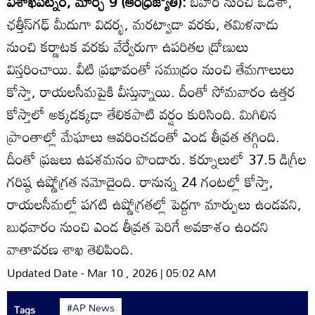
విశాఖపట్నం, మార్చి 9 (ఆంధ్రజ్యోతి):
బిహార్‌ నుంచి ఒడిశా,
ఛత్తీస్‌గఢ్ మీదుగా విదర్భ, మరట్వాడా వరకు, తమిళనాడు
నుంచి కర్ణాటక వరకు వేర్వేరుగా ఉపరితల ద్రోణులు
విస్తరించాయి. వీటి ప్రభావంతో సముద్రం నుంచి తేమగాలులు
కోస్తా, రాయలసీమపైకి వీస్తున్నాయి. దీంతో సోమవారం ఉత్తర
కోస్తాలో అక్కడక్కడా తేలికపాటి వర్షం కురిసింది. మిగిలిన
ప్రాంతాల్లో మేఘాలు ఆవరించడంతో ఎండ తీవ్రత తగ్గింది.
దీంతో ప్రజలు ఉపశమనం పొందారు. కర్నూలులో 37.5 డిగ్రీల
గరిష్ఠ ఉష్ణోగ్రత నమోదైంది. రానున్న 24 గంటల్లో కోస్తా,
రాయలసీమల్లో పగటి ఉష్ణోగ్రతల్లో పెద్దగా మార్పులు ఉండవని,
బుధవారం నుంచి ఎండ తీవ్రత పెరిగే అవకాశం ఉందని
వాతావరణ శాఖ తెలిపింది.
Updated Date - Mar 10 , 2026 | 05:02 AM
#AP News
Tags