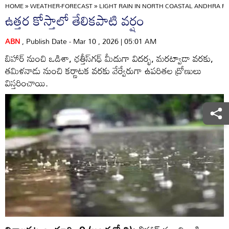
HOME
»
WEATHER-FORECAST
»
LIGHT RAIN IN NORTH COASTAL ANDHRA P
ఉత్తర కోస్తాలో తేలికపాటి వర్షం
ABN
, Publish Date - Mar 10 , 2026 | 05:01 AM
బిహార్‌ నుంచి ఒడిశా, ఛత్తీస్‌గఢ్ మీదుగా విదర్భ, మరట్వాడా వరకు,
తమిళనాడు నుంచి కర్ణాటక వరకు వేర్వేరుగా ఉపరితల ద్రోణులు
విస్తరించాయి.