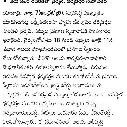
నేడు సీఎం రేవంత్‌తో చైర్మన్‌, ధర్మకర్తల సమావేశం
యాదాద్రి, జూలై 7(ఆంధ్రజ్యోతి):
సుప్రసిద్ధ పుణ్యక్షేత్రం
యాదగిరిగుట్ట లక్ష్మీనరసింహ స్వామి దేవస్థానం ధర్మకర్తల
మండలి చైర్మన్‌, సభ్యుల ప్రమాణ స్వీకారానికి ముహూర్తం
ఖరారైంది. చైర్మన్‌తోపాటు 18 మంది సభ్యులు జూలై 11న
ప్రధాన ఆలయ ముఖమండపంలో ప్రమాణ స్వీకారం
చేయబోతున్నారు. వీరితో ఆలయ కార్యనిర్వహణాధికారి
జె.భవానీశంకర్‌ ప్రమాణస్వీకారం చేయిస్తారు. తిరుమల
తిరుపతి దేవస్థాన ధర్మకర్తల మండలి తరహాలోనే ఈ ప్రమాణ
స్వీకారం జరగబోతోంది. ట్రస్ట్‌ బోర్డు అధికారులు ఈ
కార్యక్రమానికి అవసరమైన ఏర్పాట్లు చేస్తున్నారు. కాగా, దేవస్థాన
ధర్మకర్తల మండలి చైర్మన్‌గా నియమితులైన మన్నె
సత్యనారాయణరెడ్డి, సభ్యులు బుధవారం సీఎం రేవంత్‌రెడ్డిని
కలవబోతున్నారు. ఈ సమావేశంలో ఆలయ అభివృద్ధి