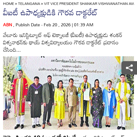
HOME
»
TELANGANA
»
VIT VICE PRESIDENT SHANKAR VISHWANATHAN AW
వీఐటీ ఉపాధ్యక్షుడికి గౌరవ డాక్టరేట్‌
ABN
, Publish Date - Feb 20 , 2026 | 01:39 AM
వేలూరు ఇనిస్టిట్యూట్‌ ఆఫ్‌ టెక్నాలజీ (వీఐటీ) ఉపాధ్యక్షుడు శంకర్‌
విశ్వనాథన్‌కు థాయ్‌ విశ్వవిద్యాలయం గౌరవ డాక్టరేట్‌ ప్రదానం
చేసింది...