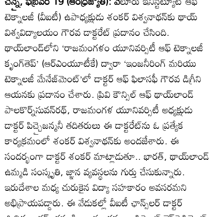
చెన్నై, ఫిబ్రవరి 19 (ఆంధ్రజ్యోతి): వే
లూరు ఇనిస్టిట్యూట్‌ ఆఫ్‌
టెక్నాలజీ (వీఐటీ) ఉపాధ్యక్షుడు శంకర్‌ విశ్వనాథన్‌కు థాయ్‌
విశ్వవిద్యాలయం గౌరవ డాక్టరేట్‌ ప్రదానం చేసింది.
థాయ్‌లాండ్‌లోని ‘రాజమంగళం యూనివర్సిటీ ఆఫ్‌ టెక్నాలజీ
కృంగ్‌తెప్‌’ (ఆర్‌ఎంయూటీకే) ద్వారా ‘ఇంజనీరింగ్‌ మరియు
టెక్నాలజీ మేనేజ్‌మెంట్‌’లో డాక్టర్‌ ఆఫ్‌ ఫిలాసఫీ గౌరవ డిగ్రీని
ఆయనకు ప్రదానం చేశారు. ప్రివి కౌన్సిల్‌ ఆఫ్‌ థాయ్‌లాండ్‌
పాలకొర్న్‌సువన్‌రథ్‌, రాజమంగళ యూనివర్సిటీ అధ్యక్షుడు
డాక్టర్‌ పిచ్చైజన్మనీ తదితరులు ఈ డాక్టరేట్‌ను ఓ ప్రత్యేక
కార్యక్రమంలో శంకర్‌ విశ్వనాథన్‌కు అందజేశారు. ఈ
సందర్భంగా డాక్టర్‌ శంకర్‌ మాట్లాడుతూ.. భారత్‌, థాయ్‌లాండ్‌
ఉమ్మడి సంస్కృతి, జ్ఞాన వ్యవస్థలను గుర్తు చేసుకున్నారు.
ఇరుదేశాల మధ్య చురుకైన విద్యా సహకారం అవసరమని
అభిప్రాయపడ్డారు. ఈ వేడుకల్లో వీఐటీ ఛాన్స్‌లర్‌ డాక్టర్‌