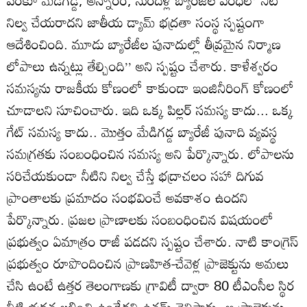
వరకూ మేడిగడ్డ, అన్నారం, సుందిళ్ల బ్యారేజీల పరిధిలో నీటి
నిల్వ చేయరాదని జాతీయ డ్యామ్‌ భద్రతా సంస్థ స్పష్టంగా
ఆదేశించింది. మూడు బ్యారేజీల పునాదుల్లో తీవ్రమైన నిర్మాణ
లోపాలు ఉన్నట్లు తేల్చింది’’ అని స్పష్టం చేశారు. కాళేశ్వరం
సమస్యను రాజకీయ కోణంలో కాకుండా ఇంజినీరింగ్‌ కోణంలో
చూడాలని సూచించారు. ఇది ఒక్క పిల్లర్‌ సమస్య కాదు... ఒక్క
గేట్‌ సమస్య కాదు.. మొత్తం మేడిగడ్డ బ్యారేజీ పునాది వ్యవస్థ
సమగ్రతకు సంబంధించిన సమస్య అని పేర్కొన్నారు. లోపాలను
సరిచేయకుండా నీటిని నిల్వ చేస్తే భద్రాచలం సహా దిగువ
ప్రాంతాలకు ప్రమాదం సంభవించే అవకాశం ఉందని
పేర్కొన్నారు. ప్రజల ప్రాణాలకు సంబంధించిన విషయంలో
ప్రభుత్వం ఏమాత్రం రాజీ పడదని స్పష్టం చేశారు. నాటి కాంగ్రెస్‌
ప్రభుత్వం రూపొందించిన ప్రాణహిత-చేవెళ్ల ప్రాజెక్టును అమలు
చేసి ఉంటే ఉత్తర తెలంగాణకు గ్రావిటీ ద్వారా 80 టీఎంసీల స్థిర