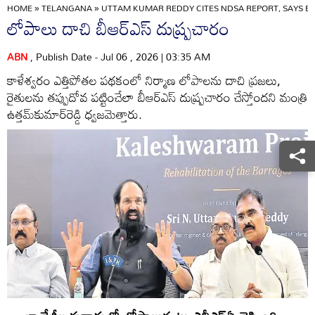
HOME
»
TELANGANA
»
UTTAM KUMAR REDDY CITES NDSA REPORT, SAYS B
లోపాలు దాచి బీఆర్‌ఎస్‌ దుష్ప్రచారం
ABN
, Publish Date - Jul 06 , 2026 | 03:35 AM
కాళేశ్వరం ఎత్తిపోతల పథకంలో నిర్మాణ లోపాలను దాచి ప్రజలు,
రైతులను తప్పుదోవ పట్టించేలా బీఆర్‌ఎస్‌ దుష్ప్రచారం చేస్తోందని మంత్రి
ఉత్తమ్‌కుమార్‌రెడ్డి ధ్వజమెత్తారు.