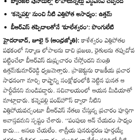
బ్యారేజీల పునాదుల్లో లోపాలున్నట్లు ఎన్డీఎస్‌ఏ చెప్పింది
‘కన్నెపల్లి’ నుంచి నీటి ఎత్తిపోత అసాధ్యం: ఉత్తమ్‌
బీఆర్‌ఎస్‌ తప్పిదాలతోనే ‘కూలేశ్వరం’: పొంగులేటి
హైదరాబాద్‌, జూలై 5 (ఆంధ్రజ్యోతి):
కాళేశ్వరం ఎత్తిపోతల
పథకంలో నిర్మాణ లోపాలను దాచి ప్రజలు, రైతులను తప్పుదోవ
పట్టించేలా బీఆర్‌ఎస్‌ దుష్ప్రచారం చేస్తోందని మంత్రి
ఉత్తమ్‌కుమార్‌రెడ్డి ధ్వజమెత్తారు. ప్రాజెక్టును రాజకీయ ప్రచార
సాధనంగా మార్చి రాష్ట్రాన్ని సంక్షోభంలోకి నెట్టిన ఘనత ఆ
పార్టీదేనని మండిపడ్డారు. సచివాలయంలో ఆయన మీడియాతో
మాట్లాడారు. కన్నెపల్లి పంప్‌హౌస్‌ ద్వారా నీటిని
ఎత్తిపోయవచ్చంటూ బీఆర్‌ఎస్‌ నేతలు చేస్తున్న ప్రచారం పూర్తిగా
అవాస్తవమని స్పష్టం చేశారు. ‘‘పంపులు ఆన్‌ చేయడం సాధ్యం
కాదు... అసలు చేయలేం. శాస్ర్తీయ పునరుద్ధరణ పూర్తయ్యే