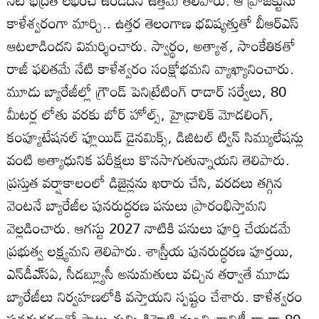
నీటి భద్రత లభించి ఉండేదని ఉత్తమ్‌ తెలిపారు. ఆ ప్రాజెక్టును
కాళేశ్వరంగా మార్చి.. ఉత్తర తెలంగాణ భవిష్యత్తుతో బీఆర్‌ఎస్‌
ఆటలాడిందని విమర్శించారు. స్వార్థం, అత్యాశ, సాంకేతికతో
రాజీ ఫలితమే నేటి కాళేశ్వరం సంక్షోభమని వ్యాఖ్యానించారు.
మూడు బ్యారేజీల్లో గ్రౌండ్‌ పెనిట్రేటింగ్‌ రాడార్‌ సర్వేలు, 80
మీటర్ల లోతు వరకు బోర్‌ హోల్స్‌, హైడ్రాలిక్‌ మోడలింగ్‌,
కంప్యూటేషనల్‌ ఫ్లూయిడ్‌ డైనమిక్స్‌, డిజిటల్‌ ట్విన్‌ సిమ్యులేషన్లు
వంటి అత్యాధునిక పరీక్షలు కొనసాగుతున్నాయని తెలిపారు.
ప్రస్తుత వర్షాకాలంలో డిజైన్లను ఖరారు చేసి, వరదలు తగ్గిన
వెంటనే బ్యారేజీల పునరుద్ధరణ పనులు ప్రారంభిస్తామని
వెల్లడించారు. ఆగస్టు 2027 నాటికి పనులు పూర్తి చేయడమే
ప్రభుత్వ లక్ష్యమని తెలిపారు. శాస్ర్తీయ పునరుద్ధరణ పూర్తయి,
ఎన్‌డీఎ్‌సఏ, సీడబ్ల్యూసీ అనుమతులు వచ్చిన తర్వాతే మూడు
బ్యారేజీలు నిర్వహణలోకి వస్తాయని స్పష్టం చేశారు. కాళేశ్వరం