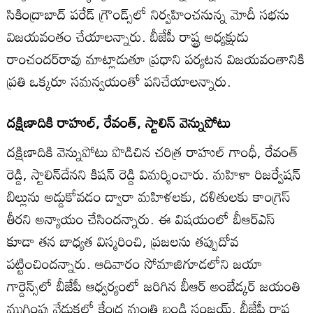
సికింద్రాబాద్‌ పరేడ్‌ గ్రౌండ్స్‌లో నిర్వహించనున్న మోదీ సభను
విజయవంతం చేయాలన్నారు. బీజేపీ రాష్ట్ర అధ్యక్షుడు
రాంచందర్‌రావు మాట్లాడుతూ ప్రధాని పర్యటన విజయవంతానికి
ప్రతి ఒక్కరూ సమన్వయంతో పనిచేయాలన్నారు.
దక్షిణాదికి రాహుల్‌, రేవంత్‌, స్టాలిన్‌ వెన్నుపోటు
దక్షిణాదికి వెన్నుపోటు పొడిచిన చరిత్ర రాహుల్‌ గాంధీ, రేవంత్‌
రెడ్డి, స్టాలిన్‌దేనని కిషన్‌ రెడ్డి విమర్శించారు. మహిళా రిజర్వేషన్‌
బిల్లును అడ్డుకోవడం ద్వారా మహిళలకు, దళితులకు కాంగ్రెస్‌
తీరని అన్యాయం చేసిందన్నారు. ఈ విషయంలో బీఆర్‌ఎస్‌
కూడా తన బాధ్యత విస్మరించి, ప్రజలను తప్పుదోవ
పట్టించిందన్నారు. ఆదివారం సోమాజిగూడలోని జయా
గార్డెన్స్‌లో బీజేపీ ఆధ్వర్యంలో జరిగిన బీఆర్‌ అంబేడ్కర్‌ జయంతి
ముగింపు వేడుకలో కేంద్ర మంత్రి బండి సంజయ్‌, బీజేపీ రాష్ట్ర