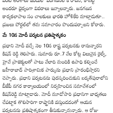
వంటి అంశాలు ఇందులో పరిగణనలోకి రావని, కాబట్టి
అందరూ ధైర్యంగా వివరాలు ఇవ్వాలన్నారు. జనగణన
కార్యకలాపాల సం చాలకులు భారతి హోళికేరి మాట్లాడుతూ..
ప్రజలు పోర్టల్‌లో తమ సమాచారం పొందుపర్చాలని కోరారు.
మే 10న మోదీ పర్యటన ప్రతిష్ఠాత్మకం
ప్రధాని మోదీ వచ్చే నెల 10న రాష్ట్ర పర్యటనకు రానున్నారని
కిషన్‌ రెడ్డి తెలిపారు. సుమారు రూ.7 వేల కోట్ల విలువైన రైల్వే,
హైవే ప్రాజెక్టులతో పాటు వేలాది మందికి ఉపాధి కల్పించే
జహీరాబాద్‌ పారిశ్రామిక పార్కును ప్రధాని ప్రారంభిస్తారని
చెప్పారు. ప్రధాని పర్యటనను పురస్కరించుకుని బర్కత్‌పురాలోని
బీజేపీ నగర కార్యాలయంలో నిర్వహించిన సమావేశంలో
కిషన్‌రెడ్డి మాట్లాడారు. మోదీ మూడోసారి ప్రధానిగా బాధ్యతలు
చేపట్టాక తొలిసారిగా రాష్ట్రానికి వస్తుండడంతో ఆయన
పర్యటనను ప్రతిష్ఠాత్మకంగా తీసుకున్నామన్నారు. ఆ రోజు