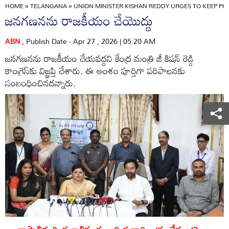
HOME
»
TELANGANA
»
UNION MINISTER KISHAN REDDY URGES TO KEEP PO
జనగణనను రాజకీయం చేయొద్దు
ABN
, Publish Date - Apr 27 , 2026 | 05:20 AM
జనగణనను రాజకీయం చేయవద్దని కేంద్ర మంత్రి జీ కిషన్‌ రెడ్డి
కాంగ్రెస్‌కు విజ్ఞప్తి చేశారు. ఈ అంశం పూర్తిగా పరిపాలనకు
సంబంధించినదన్నారు.