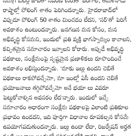
సమగ్ర ఓటర్ల జాబితా సవరణ (సర్‌)తో బెంగాల్‌, తమిళనాడు
రాష్ట్రాల్లో పోలింగ్‌ శాతం పెరిగిందన్నారు. హైదరాబాద్‌లో
ఎప్పుడూ పోలింగ్‌ 50 శాతం మించడం లేదని, ‘సర్‌’తో పెరిగే
అవకాశం ఉంటుందన్నారు. జనగణన మన కోసం, మన
అభివృద్ధి కోసమని, ఇందులో ప్రతి వ్యక్తి భాగస్వామ్యం కావాలని,
కచ్చితమైన సమాచారం ఇవ్వాలని కోరారు. అప్పుడే అభివృద్ధి
పథకాలు, సంక్షేమంపై స్పష్టమైన ప్రణాళికలు రూపొందించే
అవకాశం లభిస్తుందన్నారు. ‘మాకు ఇల్లు ఉందని చెబితే
పథకాలు రాకపోవచ్చేమో, మా ఇంట్లో ఏసీ ఉందని చెబితే
ప్రయోజనాలు తగ్గిపోవచ్చేమో అనే భయా లు ఎవరూ
పెట్టుకోవాల్సిన అవసరం లేద’న్నారు. ఇందులో ఇచ్చే
సమాచారం ఆధారంగా సంక్షేమ పథకాలపై ఎలాంటి ప్రతికూల
ప్రభావం ఉండదని, ఇది పూర్తిగా విధానాల రూపకల్పన కోసమే
ఉపయోగపడుతుందన్నారు. ఇల్లు ఉందా లేదా, రిజర్వేషన్‌ అర్హత