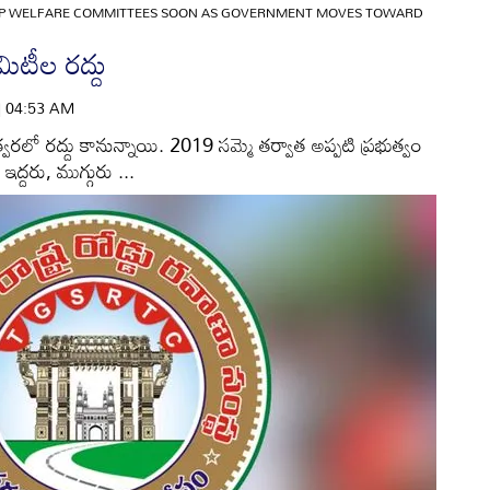
AP WELFARE COMMITTEES SOON AS GOVERNMENT MOVES TOWARD
కమిటీల రద్దు
 | 04:53 AM
లు త్వరలో రద్దు కానున్నాయి. 2019 సమ్మె తర్వాత అప్పటి ప్రభుత్వం
ఇద్దరు, ముగ్గురు ...