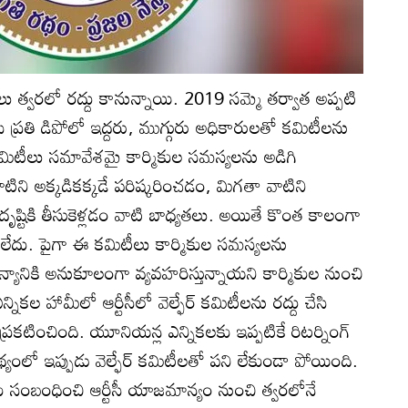
మిటీలు త్వరలో రద్దు కానున్నాయి. 2019 సమ్మె తర్వాత అప్పటి
ి ప్రతి డిపోలో ఇద్దరు, ముగ్గురు అధికారులతో కమిటీలను
 కమిటీలు సమావేశమై కార్మికుల సమస్యలను అడిగి
టిని అక్కడికక్కడే పరిష్కరించడం, మిగతా వాటిని
ష్టికి తీసుకెళ్లడం వాటి బాధ్యతలు. అయితే కొంత కాలంగా
దు. పైగా ఈ కమిటీలు కార్మికుల సమస్యలను
యానికి అనుకూలంగా వ్యవహరిస్తున్నాయని కార్మికుల నుంచి
 ఎన్నికల హామీలో ఆర్టీసీలో వెల్ఫేర్‌ కమిటీలను రద్దు చేసి
్రకటించింది. యూనియన్ల ఎన్నికలకు ఇప్పటికే రిటర్నింగ్‌
ంలో ఇప్పుడు వెల్ఫేర్‌ కమిటీలతో పని లేకుండా పోయింది.
ు సంబంధించి ఆర్టీసీ యాజమాన్యం నుంచి త్వరలోనే