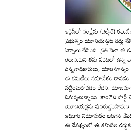
ఆర్టీసీలో సంక్షేమ (వెల్ఫేర్‌) క
ప్రభుత్వం యూనియన్లను రద్దు చేస
ఏర్పాటు చేసింది. ప్రతి నెలా ఈ
తెలుసుకుని తమ పరిధిలో ఉన్న వా
ఉన్నతాధికారులు, యాజమాన్యం దృ
ఈ కమిటీలు సమావేశం కావడం లే
పట్టించుకోవడం లేదని, యాజమాన్
విమర్శలున్నాయి. కాంగ్రెస్‌ పార్టీ
యూనియన్లను పునరుద్ధరిస్తామని ప
అధికారి నియామకం జరిగిన నేపథ్య
ఈ నేపథ్యంలో ఈ కమిటీల రద్దుక