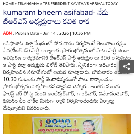
HOME
»
TELANGANA
»
TRS PRESIDENT KAVITHA'S ARRIVAL TODAY
kumaram bheem asifabad- నేడు
టీఆర్‌ఎస్‌ అధ్యక్షురాలు కవిత రాక
ABN
, Publish Date - Jun 14 , 2026 | 10:36 PM
ఆసిఫాబాద్‌ జిల్లా కేంద్రంలో సోమవారం నిర్వహించే తెలంగాణ రక్షణ
సేన(టీఆర్‌ఎస్‌) పార్టీ కార్యాలయ ప్రారంభోత్సవంతో పాటు పార్టీ జెండా
ఆవిష్కరణ కార్యక్రమానికి టీఆర్‌ఎస్‌ పార్టీ అధ్యక్షురాలు కవిత రానున్నట్లు
ఆ పార్టీ జిల్లా అధ్యక్షుడు వినోద్‌ తెలిపారు. స్థానికంగా ఆదివారం
నిర్వహించిన సమావేశంలో ఆయన మాట్లాడారు. సోమవారం ఉదయం
10.30 గంటలకు పార్టీ జెండావిష్కరణతో పాటు కార్యాలయం
ప్రారంభోత్సవం నిర్వహించనున్నామని చెప్పారు. అంతకు ముందు
ఫారెస్ట్‌ చెక్‌ పోస్టు నుంచి అంబేద్కర్‌చౌక్‌, గాంధీచౌక్‌, వివేకానందచౌక్‌,
కుమరం భీం చౌక్‌ల మీదుగా ర్యాలీ నిర్వహించేందుకు ఏర్పాట్లు
చేస్తున్నామని వివరించారు.