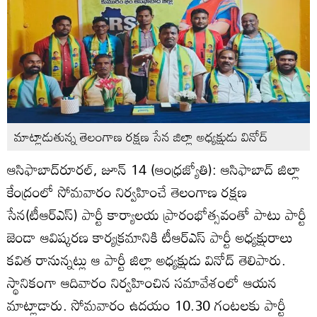
మాట్లాడుతున్న తెలంగాణ రక్షణ సేన జిల్లా అధ్యక్షుడు వినోద్‌
ఆసిఫాబాద్‌రూరల్‌, జూన్‌ 14 (ఆంధ్రజ్యోతి): ఆసిఫాబాద్‌ జిల్లా
కేంద్రంలో సోమవారం నిర్వహించే తెలంగాణ రక్షణ
సేన(టీఆర్‌ఎస్‌) పార్టీ కార్యాలయ ప్రారంభోత్సవంతో పాటు పార్టీ
జెండా ఆవిష్కరణ కార్యక్రమానికి టీఆర్‌ఎస్‌ పార్టీ అధ్యక్షురాలు
కవిత రానున్నట్లు ఆ పార్టీ జిల్లా అధ్యక్షుడు వినోద్‌ తెలిపారు.
స్థానికంగా ఆదివారం నిర్వహించిన సమావేశంలో ఆయన
మాట్లాడారు. సోమవారం ఉదయం 10.30 గంటలకు పార్టీ