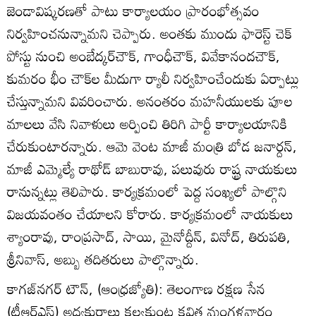
జెండావిష్కరణతో పాటు కార్యాలయం ప్రారంభోత్సవం
నిర్వహించనున్నామని చెప్పారు. అంతకు ముందు ఫారెస్ట్‌ చెక్‌
పోస్టు నుంచి అంబేద్కర్‌చౌక్‌, గాంధీచౌక్‌, వివేకానందచౌక్‌,
కుమరం భీం చౌక్‌ల మీదుగా ర్యాలీ నిర్వహించేందుకు ఏర్పాట్లు
చేస్తున్నామని వివరించారు. అనంతరం మహనీయులకు పూల
మాలలు వేసి నివాళులు అర్పించి తిరిగి పార్టీ కార్యాలయానికి
చేరుకుంటారన్నారు. ఆమె వెంట మాజీ మంత్రి బోడ జనార్దన్‌,
మాజీ ఎమ్మెల్యే రాథోడ్‌ బాబురావు, పలువురు రాష్ట్ర నాయకులు
రానున్నట్లు తెలిపారు. కార్యక్రమంలో పెద్ద సంఖ్యలో పాల్గొని
విజయవంతం చేయాలని కోరారు. కార్యక్రమంలో నాయకులు
శ్యాంరావు, రాంప్రసాద్‌, సాయి, మైనోద్దీన్‌, వినోద్‌, తిరుపతి,
శ్రీనివాస్‌, అబ్బు తదితరులు పాల్గొన్నారు.
కాగజ్‌నగర్‌ టౌన్‌, (ఆంధ్రజ్యోతి): తెలంగాణ రక్షణ సేన
(టీఆర్‌ఎస్‌) అధ్యక్షురాలు కల్వకుంట్ల కవిత మంగళవారం