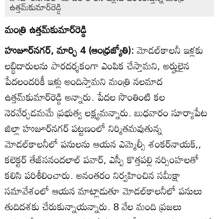
ఉత్తమ్‌కుమార్‌రెడ్డి
మంత్రి ఉత్తమ్‌కుమార్‌రెడ్డి
హుజూర్‌నగర్‌, మార్చి 4 (ఆంధ్రజ్యోతి):
మోడల్‌కాలనీ ఇళ్లకు
లబ్ధిదారులను పారదర్శకంగా ఎంపిక చేస్తామని, అర్హులైన
పేదలందరికీ ఇళ్లు అందిస్తామని మంత్రి నలమాద
ఉత్తమ్‌కుమార్‌రెడ్డి అన్నారు. పేదల సొంతింటి కల
నెరవేర్చడమమే ప్రభుత్వ లక్ష్యమన్నారు. బుధవారం సూర్యాపేట
జిల్లా హుజూర్‌నగర్‌ పట్టణంలో నిర్మితమవుతున్న
మోడల్‌కాలనీలో పనులను ఆయన ఎమ్మెల్సీ శంకర్‌నాయక్‌,,
కలెక్టర్‌ తేజ్‌సనందలాల్‌ పవార్‌, ఎస్పీ కొత్తపల్లి నర్సింహలతో
కలిసి పరిశీలించారు. అనంతరం నిర్వహించిన సమీక్షా
సమావేశంలో ఆయన మాట్లాడుతూ మోడల్‌కాలనీలో పనులు
తుదిదశకు చేరుకున్నాయన్నారు. 8 వేల మంది ప్రజలు