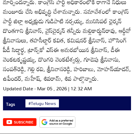
మార్చిందన్నారు. కాంగ్రెస్‌ పార్టీ అధికారంలోకి రాగానే నిధులు
మంజూరు చేసి అభివృద్ధి చేశామన్నారు. సమావేశంలో కాంగ్రెస్‌
పార్టీ జిల్లా అధ్యక్షుడు గుడిపాటి నర్సయ్య, మునిసిపల్‌ ఛైర్మన్‌
దొంతగాని శ్రీనివాస్‌, వైస్‌చైర్మన్‌ తన్నీరు మల్లికార్జున్‌రావు, ఆర్డీవో
శ్రీనివాసులు, తహసీల్దార్‌ కవిత, కమిషనర్‌ శ్రీనివాస్‌, హౌసింగ్‌
పీడీ సిద్ధార్థ, ట్రాన్స్‌కో ఎస్‌ఈ అమరబోయిన శ్రీనివాస్‌, డీఈ
వెంకటకృష్ణయ్య, దొంగరి వెంకటేశ్వర్లు, గూడెపు శ్రీనివాసు,
సంపత్‌రెడ్డి, గెల్లి రవి, శ్రీనివాసరెడ్డి, హరిబాబు, మోహన్‌యాదవ్‌,
ఉపేందర్‌, మహేష్‌, శివరామ్‌, శివ పాల్గొన్నారు.
Updated Date - Mar 05 , 2026 | 12:32 AM
#Telugu News
Tags
SUBSCRIBE