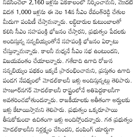
నివసించేలా 2,160 ఇళ్లను ఏకకాలంలో నిర్మించామని, మొదటి
విడత 1,000 ఇళ్లను ఈ నెల 14న సీఎం రేవంత్‌రెడ్డి చేతుల
మీదుగా పంపిణీ చేస్తామన్నారు. లబ్ధిదారుల కుటుంబాలతో
కలిసి సీఎం సహపంక్తి భోజనం చేస్తారని, ప్రభుత్వం పేదలకు
అందిస్తున్న సన్నబియ్యంతోనే సహపంక్తి భోజనం ఏర్పాటు
చేస్తున్నామన్నారు. కాలనీ మధ్యనే సీఎం సభ ఉంటుందని,
విజయవంతం చేయాలన్నారు. గతేడాది ఉగాది రోజున
సన్నబియ్యం పథకం ఇక్కడే ప్రారంభించామని, ప్రస్తుతం ఉగాది
పండగ నేపథ్యంలో మోడల్‌కాలనీ ఇళ్లు అందిస్తున్నట్లు తెలిపారు.
హుజూర్‌నగర్‌ మోడల్‌కాలనీ రాష్ట్రంలోనే అతిపెద్దకాలనీగా
అవతరించబోతుందన్నారు. రాజకీయాలకు అతీతంగా అర్హులకు
ఇళ్లు కేటాయిస్తామని తెలిపారు. ప్రభుత్వం ఒక్కరూపాయి
తీసుకోకుండా ఉచితంగా ఇళ్లు అందిస్తోందన్నారు. గత ప్రభుత్వం
మోడల్‌కాలనీని నిర్లక్ష్యం చేసిందని, డంపింగ్‌ యార్డుగా