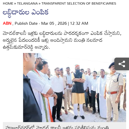
HOME
»
TELANGANA
»
TRANSPARENT SELECTION OF BENEFICIARIES
లబ్ధిదారుల ఎంపిక
ABN
, Publish Date - Mar 05 , 2026 | 12:32 AM
మోడల్‌కాలనీ ఇళ్లకు లబ్ధిదారులను పారదర్శకంగా ఎంపిక చేస్తామని,
అర్హులైన పేదలందరికీ ఇళ్లు అందిస్తామని మంత్రి నలమాద
ఉత్తమ్‌కుమార్‌రెడ్డి అన్నారు.
హుజూర్‌నగర్‌లో మోడల్‌ కాలనీ ఇళ్లను పరిశీలిస్తున్న మంత్రి